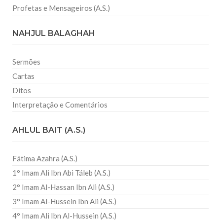
Profetas e Mensageiros (A.S.)
NAHJUL BALAGHAH
Sermões
Cartas
Ditos
Interpretação e Comentários
AHLUL BAIT (A.S.)
Fátima Azahra (A.S.)
1° Imam Ali Ibn Abi Táleb (A.S.)
2° Imam Al-Hassan Ibn Ali (A.S.)
3° Imam Al-Hussein Ibn Ali (A.S.)
4° Imam Ali Ibn Al-Hussein (A.S.)