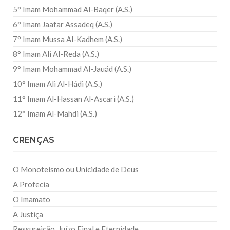
5° Imam Mohammad Al-Baqer (A.S.)
6° Imam Jaafar Assadeq (A.S.)
7° Imam Mussa Al-Kadhem (A.S.)
8° Imam Ali Al-Reda (A.S.)
9° Imam Mohammad Al-Jauád (A.S.)
10° Imam Ali Al-Hádi (A.S.)
11° Imam Al-Hassan Al-Ascari (A.S.)
12° Imam Al-Mahdi (A.S.)
CRENÇAS
O Monoteísmo ou Unicidade de Deus
A Profecia
O Imamato
A Justiça
Ressureição, Juízo Final e Eternidade