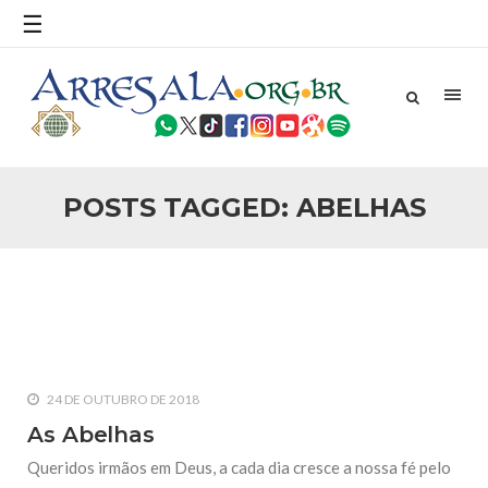
povo, sr. Presidente, sobre o terrorismo. Se os mitos acerca
☰
do terrorismo não
25 DE SETEMBRO DE 2010
Necessárias Considerações Sobre o
Conflito
Por: Ahmed Ismail Introdução O presente artigo resume as
principais considerações do autor sobre os atentados de 11
de setembro e a subseqüente agressão americana ao
Afeganistão. As Raízes do Conflito Os atentados a Nova
POSTS TAGGED: ABELHAS
25 DE SETEMBRO DE 2010
As Sementes da Miséria e do Terror
Por: Ahmad Dallal Tradução: Ahmad Ismail Ainda aturdido
pelas imagens de morte e destruição que abalaram Nova
York em 11 de setembro, o mundo parece ter entrado numa
guerra cultural e religiosa de magnitude. Mais
5 DE NOVEMBRO DE 2013
Ano Novo Islâmico e Início de Muharam
24 DE OUTUBRO DE 2018
Em nome de Deus, O Clemente, O Misericordioso! O Centro
Islâmico no Brasil parabeniza a nação islâmica pela chegada
As Abelhas
no ano novo muçulmano de 1435 Hejrita. Desejamos a
todos os irmãos e irmãs um novo
Queridos irmãos em Deus, a cada dia cresce a nossa fé pelo