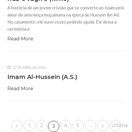
A história de um jovem cristão que se converte ao Islam pelo
amor de uma moça muçulmana na época de Hussein ibn Ali.
No casamento, ele ouve vozes pedindo ajuda. Ele deixa a
cerimônia e
Read More
17 DE ABRIL DE 2018
Imam Al-Hussein (A.S.)
Read More
«
1
2
4
5
...
»
Última
3