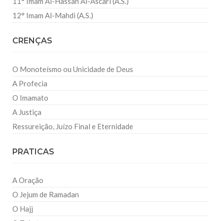
11° Imam Al-Hassan Al-Ascari (A.S.)
12° Imam Al-Mahdi (A.S.)
CRENÇAS
O Monoteísmo ou Unicidade de Deus
A Profecia
O Imamato
A Justiça
Ressureição, Juízo Final e Eternidade
PRATICAS
A Oração
O Jejum de Ramadan
O Hajj