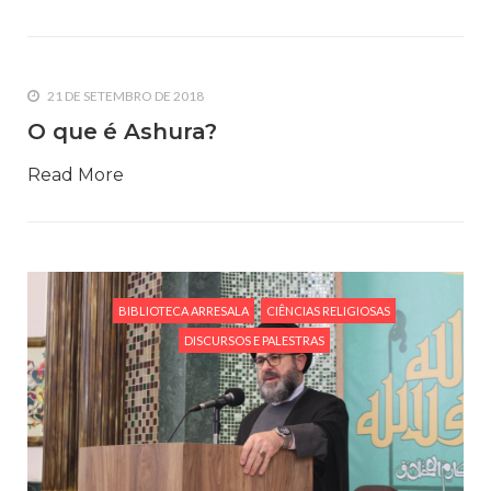
16 DE JULHO DE 2014
O Hajj
É a peregrinação ao menos uma vez na vida (para quem
21 DE SETEMBRO DE 2018
tenha condições financeiras e de saúde para tal) à cidade
Sagrada de Mecca para o cumprimento dos rituais
O que é Ashura?
religiosos. Deus revelou no Alcorão Sagrado:
Read More
27 DE JULHO DE 2014
Ressureição, Juízo Final e Eternidade
É a fé nas verdades espirituais anunciadas pelos profetas,
relativas ao invisível: a vida no além – a ressurreição – o Dia
do Julgamento – a Existência real do paraíso e do inferno. O
Islam
BIBLIOTECA ARRESALA
CIÊNCIAS RELIGIOSAS
DISCURSOS E PALESTRAS