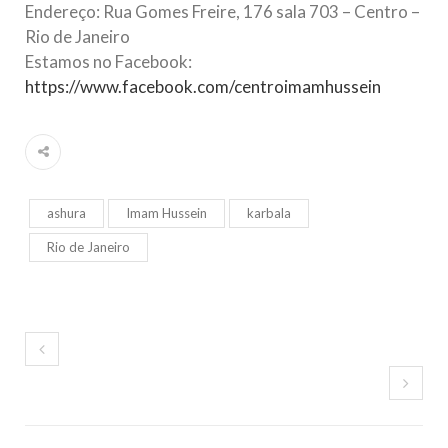
Endereço: Rua Gomes Freire, 176 sala 703 – Centro –
Relações Exteriores da República Islâmica do Irã, Sr. Kamal
Kharrazi, que encontra-se visitando
Rio de Janeiro
Estamos no Facebook:
https://www.facebook.com/centroimamhussein
ashura
Imam Hussein
karbala
Rio de Janeiro