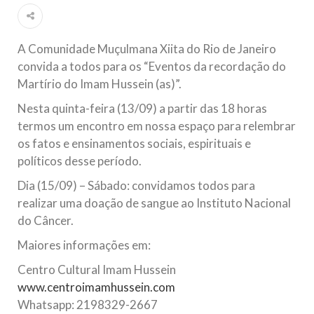
Ano Novo Islâmico e Início de Muharam
Em nome de Deus, O Clemente, O Misericordioso! O Centro
Islâmico no Brasil parabeniza a nação islâmica pela chegada
no ano novo muçulmano de 1435 Hejrita. Desejamos a
A Comunidade Muçulmana Xiita do Rio de Janeiro
todos os irmãos e irmãs um novo
convida a todos para os “Eventos da recordação do
Martírio do Imam Hussein (as)”.
10 DE NOVEMBRO DE 2013
Falecimento do Imam Ali Ibn Al-Hussein
Nesta quinta-feira (13/09) a partir das 18 horas
(A.S.)
termos um encontro em nossa espaço para relembrar
Em nome de Deus, o Clemente, o Misericordioso! Diante da
os fatos e ensinamentos sociais, espirituais e
data em que relembramos o martírio do quarto Imam dos
políticos desse período.
muçulmanos, o Imam Ali Ibn Al-Hussein Ibn Ali Ibn Abi Táleb
(A.S.), conhecido por “Zein Al-Ábidin” (Formosura
Dia (15/09) – Sábado: convidamos todos para
realizar uma doação de sangue ao Instituto Nacional
NOTÍCIAS
do Câncer.
3 DE JULHO DE 2014
Maiores informações em:
Centro Islâmico no Brasil recebe o ex-
ministro das Relações Exteriores da
Centro Cultural Imam Hussein
República Islâmica do Irã
www.centroimamhussein.com
Na noite da quinta-feira, 03 de Abril, o Centro Islâmico no
Whatsapp: 2198329-2667
Brasil recebeu em sua sede, em São Paulo, o ex-ministro das