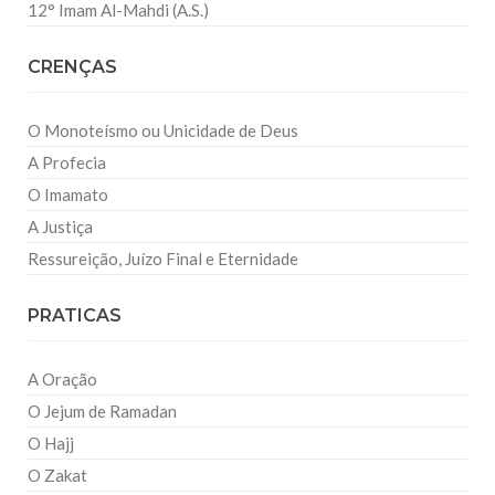
12° Imam Al-Mahdi (A.S.)
CRENÇAS
O Monoteísmo ou Unicidade de Deus
A Profecia
O Imamato
A Justiça
Ressureição, Juízo Final e Eternidade
PRATICAS
A Oração
O Jejum de Ramadan
O Hajj
O Zakat