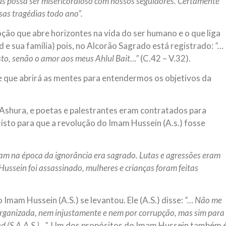
s possa ser misericordioso com nossos seguidores. Certamente
sas tragédias todo ano”.
ão que abre horizontes na vida do ser humano e o que liga
e sua família) pois, no Alcorão Sagrado está registrado:
“…
sto, senão o amor aos meus Ahlul Bait…”
(C.42 – V.32).
e que abrirá as mentes para entendermos os objetivos da
shura, e poetas e palestrantes eram contratados para
 isto para que a revolução do Imam Hussein (A.s.) fosse
m na época da ignorância era sagrado. Lutas e agressões eram
ussein foi assassinado, mulheres e crianças foram feitas
 Imam Hussein (A.S.) se levantou. Ele (A.S.) disse:
“… Não me
ganizada, nem injustamente e nem por corrupção, mas sim para
 (S.A.A.S.)…”.
Um dos propósitos do Imam Hussein também 