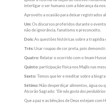
interligar o ser humano com a liderança da nos
Aproveito a ocasião para deixar registrados a
Um:
Os discursos proferidos durante o evento
não de ignorância, fanatismo e preconceito.
Dois:
As questões históricas sobre a tragédia
Três:
Usar roupas de cor preta, pois demonstra 
Quatro:
Relatar o ocorrido com o Imam Hussein
Quinto:
participação física nos Majlis nas mes
Sexto:
Temos que ler e meditar sobre a biogra
Sétimo:
Não desperdiçar alimentos, água ou qu
Alcorão Sagrado:
“Ele não gosta dos perdulários
Que a paz e as bênçãos de Deus estejam com H