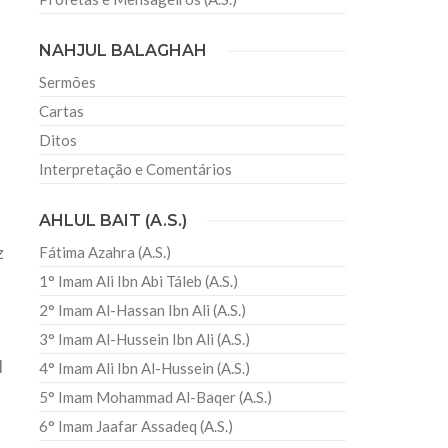
NAHJUL BALAGHAH
Sermões
Cartas
Ditos
Interpretação e Comentários
AHLUL BAIT (A.S.)
z
Fátima Azahra (A.S.)
1° Imam Ali Ibn Abi Táleb (A.S.)
2° Imam Al-Hassan Ibn Ali (A.S.)
3° Imam Al-Hussein Ibn Ali (A.S.)
d
4° Imam Ali Ibn Al-Hussein (A.S.)
5° Imam Mohammad Al-Baqer (A.S.)
6° Imam Jaafar Assadeq (A.S.)