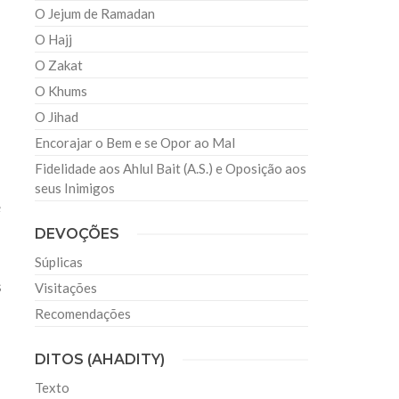
O Jejum de Ramadan
O Hajj
O Zakat
O Khums
O Jihad
Encorajar o Bem e se Opor ao Mal
Fidelidade aos Ahlul Bait (A.S.) e Oposição aos
seus Inimigos
e
DEVOÇÕES
Súplicas
s
Visitações
Recomendações
DITOS (AHADITY)
Texto