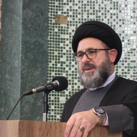
magnitude. Mais
Hejrita. Desejamos a todos os 
NOTÍCIAS
ssein (A.S.)
3 DE JULHO DE 2014
 Diante da data em que
Centro Islâmico no Bra
lmanos, o Imam Ali Ibn Al-
Relações Exteriores da
or “Zein Al-Ábidin” (Formosura
Na noite da quinta-feira, 03 de 
sede, em São Paulo, o ex-minist
do Irã, Sr. Kamal Kharrazi, que 