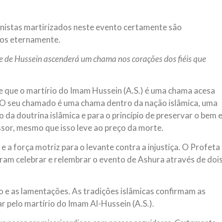
nistas martirizados neste evento certamente são
os eternamente.
e de Hussein ascenderá um chama nos corações dos fiéis que
 que o martírio do Imam Hussein (A.S.) é uma chama acesa
. O seu chamado é uma chama dentro da nação islâmica, uma
da doutrina islâmica e para o princípio de preservar o bem 
ssor, mesmo que isso leve ao preço da morte.
e a força motriz para o levante contra a injustiça. O Profeta
m celebrar e relembrar o evento de Ashura através de doi
ro e as lamentações. As tradições islâmicas confirmam as
 pelo martírio do Imam Al-Hussein (A.S.).