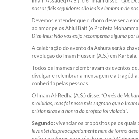
Imam Assadeq (A.S.), o 6°Imam disse:
“Que Deu
nossos fiéis seguidores são leais e lembram de nos
Devemos entender que o choro deve ser a emoç
ao amor pelos Ahlul Bait (o Profeta Mohammad 
Dize-lhes: Não vos exijo recompensa alguma por i
A celebração do evento da Ashura será a chav
revolução do Imam Hussein (A.S.) em Karbala.
Todos os Imames relembravam os eventos de A
divulgar e relembrar a mensagem e a tragédia,
conhecida pelas pessoas.
O Imam Al-Redha (A.S.) disse:
“O mês de Mohara
proibidas, mas foi nesse mês sagrado que o Imam H
prisioneiras e a honra do profeta foi violada”.
Segundo:
vivenciar os propósitos pelos quais o
levantei despreocupadamente nem de forma desor
aplicar a reforma na nação do meu avô Mohammad