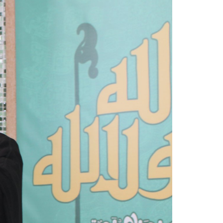
irmãos e irmãs um novo
sil recebe o ex-ministro das
 República Islâmica do Irã
Abril, o Centro Islâmico no Brasil recebeu em sua
ro das Relações Exteriores da República Islâmica
encontra-se visitando