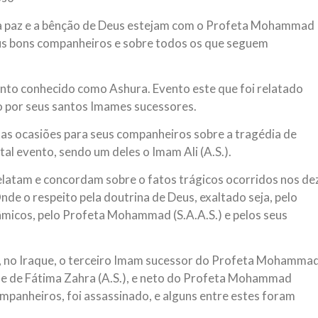
e a paz e a bênção de Deus estejam com o Profeta Mohammad
, seus bons companheiros e sobre todos os que seguem
vento conhecido como Ashura. Evento este que foi relatado
 por seus santos Imames sucessores.
as ocasiões para seus companheiros sobre a tragédia de
al evento, sendo um deles o Imam Ali (A.S.).
elatam e concordam sobre o fatos trágicos ocorridos nos de
de o respeito pela doutrina de Deus, exaltado seja, pelo
lâmicos, pelo Profeta Mohammad (S.A.A.S.) e pelos seus
a, no Iraque, o terceiro Imam sucessor do Profeta Mohamma
S.) e de Fátima Zahra (A.S.), e neto do Profeta Mohammad
ompanheiros, foi assassinado, e alguns entre estes foram