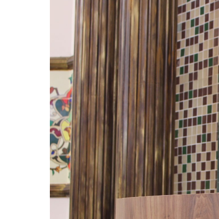
ter entrado numa guerra cultural e religiosa de 
10 DE NOVEMBRO DE 2013
Falecimento do Imam Ali Ibn Al-Hu
Em nome de Deus, o Clemente, o Misericordioso!
relembramos o martírio do quarto Imam dos muçu
Hussein Ibn Ali Ibn Abi Táleb (A.S.), conhecido p