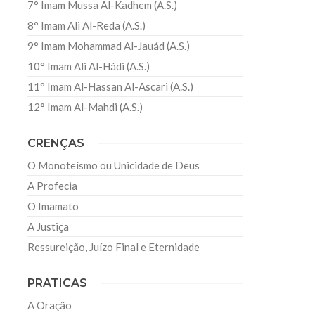
7° Imam Mussa Al-Kadhem (A.S.)
8° Imam Ali Al-Reda (A.S.)
9° Imam Mohammad Al-Jauád (A.S.)
10° Imam Ali Al-Hádi (A.S.)
11° Imam Al-Hassan Al-Ascari (A.S.)
12° Imam Al-Mahdi (A.S.)
CRENÇAS
O Monoteísmo ou Unicidade de Deus
A Profecia
O Imamato
A Justiça
Ressureição, Juízo Final e Eternidade
PRATICAS
A Oração