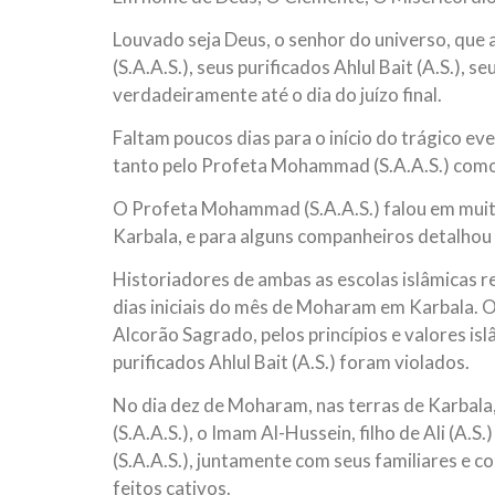
Louvado seja Deus, o senhor do universo, qu
(S.A.A.S.), seus purificados Ahlul Bait (A.S.)
verdadeiramente até o dia do juízo final.
Faltam poucos dias para o início do trágico e
tanto pelo Profeta Mohammad (S.A.A.S.) como
O Profeta Mohammad (S.A.A.S.) falou em muit
Karbala, e para alguns companheiros detalhou t
Historiadores de ambas as escolas islâmicas r
dias iniciais do mês de Moharam em Karbala. On
Alcorão Sagrado, pelos princípios e valores is
purificados Ahlul Bait (A.S.) foram violados.
No dia dez de Moharam, nas terras de Karbal
(S.A.A.S.), o Imam Al-Hussein, filho de Ali (A.
(S.A.A.S.), juntamente com seus familiares e c
feitos cativos.