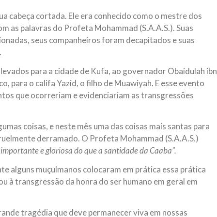
sua cabeça cortada. Ele era conhecido como o mestre dos
com as palavras do Profeta Mohammad (S.A.A.S.). Suas
sionadas, seus companheiros foram decapitados e suas
.
 levados para a cidade de Kufa, ao governador Obaidulah ibn
o, para o califa Yazid, o filho de Muawiyah. E esse evento
entos que ocorreriam e evidenciariam as transgressões
lgumas coisas, e neste mês uma das coisas mais santas para
i cruelmente derramado. O Profeta Mohammad (S.A.A.S.)
s importante e gloriosa do que a santidade da Caaba”.
ente alguns muçulmanos colocaram em prática essa prática
evou à transgressão da honra do ser humano em geral em
 grande tragédia que deve permanecer viva em nossas