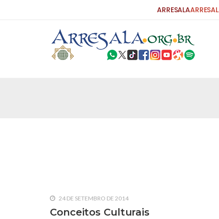
ARRESALA
ARRESAL
25 DE SETEMBRO DE 2010
Carta do Bispo da Flórida ao Pres
Por: Robert Bowan Tradução: Ahmed Ismail (Env
da Igreja Católica, tenente-coronel ex-combaten
verdade ao povo, sr. Presidente, sobre o terrori
terrorismo não
25 DE SETEMBRO DE 2010
As Sementes da Miséria e do Terr
Por: Ahmad Dallal Tradução: Ahmad Ismail Ainda
morte e destruição que abalaram Nova York em 
24 DE SETEMBRO DE 2014
ter entrado numa guerra cultural e religiosa de 
Conceitos Culturais