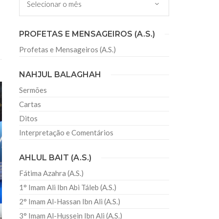
sil recebe o ex-ministro das
PROFETAS E MENSAGEIROS (A.S.)
 República Islâmica do Irã
Profetas e Mensageiros (A.S.)
Abril, o Centro Islâmico no Brasil recebeu em sua
ro das Relações Exteriores da República Islâmica
encontra-se visitando
NAHJUL BALAGHAH
Sermões
Cartas
Ditos
Interpretação e Comentários
AHLUL BAIT (A.S.)
Fátima Azahra (A.S.)
1° Imam Ali Ibn Abi Táleb (A.S.)
2° Imam Al-Hassan Ibn Ali (A.S.)
3° Imam Al-Hussein Ibn Ali (A.S.)