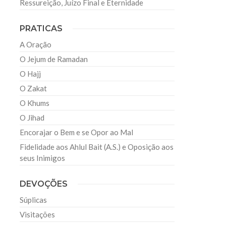
Ressureição, Juízo Final e Eternidade
PRATICAS
A Oração
O Jejum de Ramadan
O Hajj
O Zakat
O Khums
O Jihad
Encorajar o Bem e se Opor ao Mal
Fidelidade aos Ahlul Bait (A.S.) e Oposição aos
seus Inimigos
DEVOÇÕES
Súplicas
Visitações