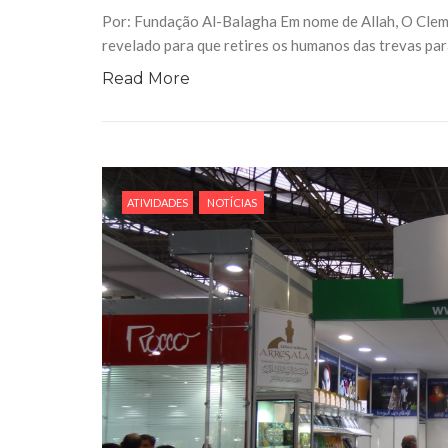
10 DE NOVEMBRO DE 2013
Por: Fundação Al-Balagha Em nome de Allah, O Cleme
Falecimento do Imam Ali Ibn Al-Hu
revelado para que retires os humanos das trevas para
Em nome de Deus, o Clemente, o Misericordioso!
relembramos o martírio do quarto Imam dos muçu
Read More
Hussein Ibn Ali Ibn Abi Táleb (A.S.), conhecido p
ATIVIDADES
NOTÍCIAS