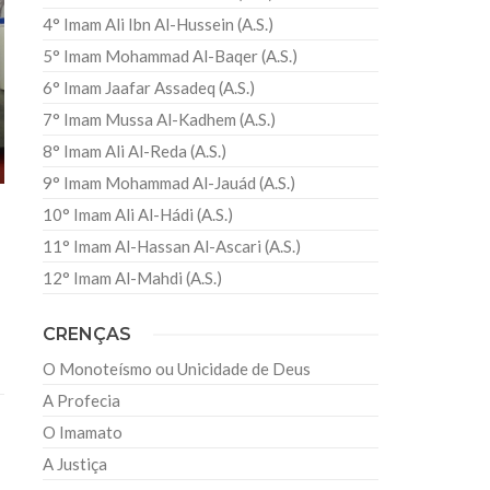
4° Imam Ali Ibn Al-Hussein (A.S.)
5° Imam Mohammad Al-Baqer (A.S.)
6° Imam Jaafar Assadeq (A.S.)
7° Imam Mussa Al-Kadhem (A.S.)
8° Imam Ali Al-Reda (A.S.)
9° Imam Mohammad Al-Jauád (A.S.)
10° Imam Ali Al-Hádi (A.S.)
11° Imam Al-Hassan Al-Ascari (A.S.)
12° Imam Al-Mahdi (A.S.)
CRENÇAS
O Monoteísmo ou Unicidade de Deus
A Profecia
O Imamato
A Justiça