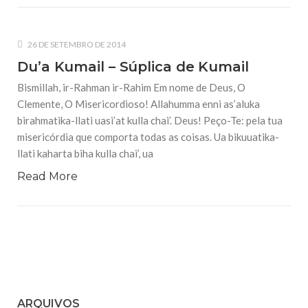
Falecimento do Imam Ali Ibn Al-Hussein
(A.S.)
Em nome de Deus, o Clemente, o Misericordioso! Diante da
data em que relembramos o martírio do quarto Imam dos
26 DE SETEMBRO DE 2014
muçulmanos, o Imam Ali Ibn Al-Hussein Ibn Ali Ibn Abi Táleb
Du’a Kumail – Súplica de Kumail
(A.S.), conhecido por “Zein Al-Ábidin” (Formosura
Bismillah, ir-Rahman ir-Rahim Em nome de Deus, O
NOTÍCIAS
Clemente, O Misericordioso! Allahumma enni as’aluka
birahmatika-llati uasi’at kulla chai’. Deus! Peço-Te: pela tua
3 DE JULHO DE 2014
misericórdia que comporta todas as coisas. Ua bikuuatika-
Centro Islâmico no Brasil recebe o ex-
ministro das Relações Exteriores da
llati kaharta biha kulla chai’, ua
República Islâmica do Irã
Read More
Na noite da quinta-feira, 03 de Abril, o Centro Islâmico no
Brasil recebeu em sua sede, em São Paulo, o ex-ministro das
Relações Exteriores da República Islâmica do Irã, Sr. Kamal
Kharrazi, que encontra-se visitando
ARQUIVOS