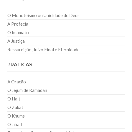
O Monoteísmo ou Unicidade de Deus
A Profecia
O Imamato
A Justiça
Ressureição, Juízo Final e Eternidade
PRATICAS
A Oração
O Jejum de Ramadan
O Hajj
O Zakat
O Khums
O Jihad