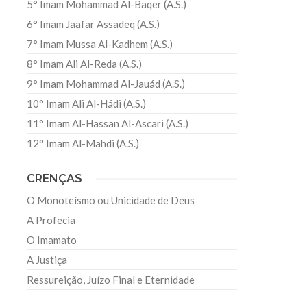
5° Imam Mohammad Al-Baqer (A.S.)
6° Imam Jaafar Assadeq (A.S.)
7° Imam Mussa Al-Kadhem (A.S.)
8° Imam Ali Al-Reda (A.S.)
9° Imam Mohammad Al-Jauád (A.S.)
10° Imam Ali Al-Hádi (A.S.)
11° Imam Al-Hassan Al-Ascari (A.S.)
12° Imam Al-Mahdi (A.S.)
CRENÇAS
O Monoteísmo ou Unicidade de Deus
A Profecia
O Imamato
A Justiça
Ressureição, Juízo Final e Eternidade