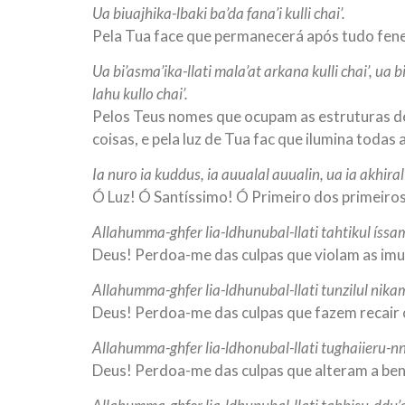
Ua biuajhika-lbaki ba’da fana’i kulli chai’.
Pela Tua face que permanecerá após tudo fene
Ua bi’asma’ika-llati mala’at arkana kulli chai’, ua b
lahu kullo chai’.
Pelos Teus nomes que ocupam as estruturas de 
coisas, e pela luz de Tua fac que ilumina todas 
Ia nuro ia kuddus, ia auualal auualin, ua ia akhiral
Ó Luz! Ó Santíssimo! Ó Primeiro dos primeiros
Allahumma-ghfer lia-ldhunubal-llati tahtikul íssa
Deus! Perdoa-me das culpas que violam as im
Allahumma-ghfer lia-ldhunubal-llati tunzilul nika
Deus! Perdoa-me das culpas que fazem recair 
Allahumma-ghfer lia-ldhonubal-llati tughaiieru-n
Deus! Perdoa-me das culpas que alteram a be