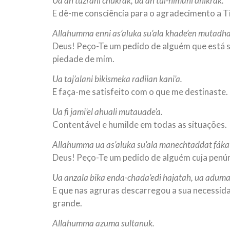
Ua an tuzi’ani chukrak, ua an tul-himani dhikrak.
E dê-me consciência para o agradecimento a Ti e
Allahumma enni as’aluka su’ala khade’en mutadha
Deus! Peço-Te um pedido de alguém que está s
piedade de mim.
Ua taj’alani bikismeka radiian kani’a.
E faça-me satisfeito com o que me destinaste.
Ua fi jami’el ahuali mutauade’a.
Contentável e humilde em todas as situações.
Allahumma ua as’aluka su’ala manechtaddat fáka
Deus! Peço-Te um pedido de alguém cuja penúr
Ua anzala bika enda-chada’edi hajatah, ua adum
E que nas agruras descarregou a sua necessidad
grande.
Allahumma azuma sultanuk.