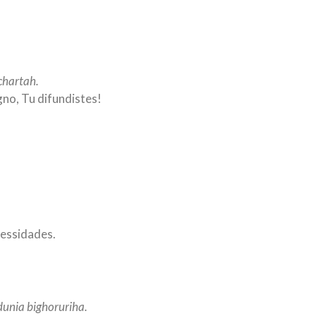
chartah.
gno, Tu difundistes!
cessidades.
dunia bighoruriha.