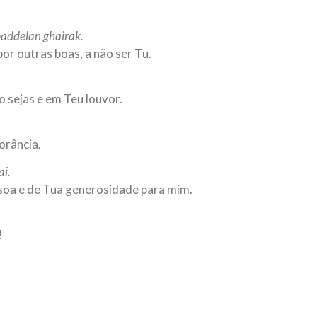
baddelan ghairak.
r outras boas, a não ser Tu.
o sejas e em Teu louvor.
orância.
ai.
soa e de Tua generosidade para mim.
!