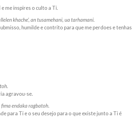
 me inspires o culto a Ti.
llelen khache’, an tusamehani, ua tarhamani.
ubmisso, humilde e contrito para que me perdoes e tenhas
toh.
ia agravou-se.
a fima endaka ragbatoh.
e para Ti e o seu desejo para o que existe junto a Ti é