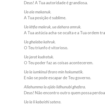
Deus! A Tua autoridade é grandiosa.
Ua ala makanuk.
A Tua posição é sublime.
Ua khfia makruk, ua dahara amruk.
A Tua astúcia acha-se oculta e a Tua ordem tr
Ua ghalaba kahruk.
O Teu triunfo é vitorioso.
Ua jarat kudratuk.
O Teu poder faz as coisas acontecerem.
Ua la iumkinul-firaro min hokumatik.
E não se pode escapar de Teu governo.
Allahumma la ajido lidhunubi ghafera.
Deus! Não encontro outro quem possa perdoar
Ua la li kaba’ehi satera.