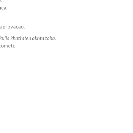
.
ica.
a provação.
ulla khati’aten akhta’toha.
cometi.