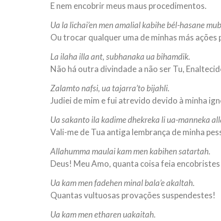
E nem encobrir meus maus procedimentos.
Ua la lichai’en men amalial kabihe bél-hasane mu
Ou trocar qualquer uma de minhas más ações po
La ilaha illa ant, subhanaka ua bihamdik.
Não há outra divindade a não ser Tu, Enaltecid
Zalamto nafsi, ua tajarra’to bijahli.
Judiei de mim e fui atrevido devido à minha ign
Ua sakanto ila kadime dhekreka li ua-manneka all
Vali-me de Tua antiga lembrança de minha pes
Allahumma maulai kam men kabihen satartah.
Deus! Meu Amo, quanta coisa feia encobristes
Ua kam men fadehen minal bala’e akaltah.
Quantas vultuosas provações suspendestes!
Ua kam men etharen uakaitah.