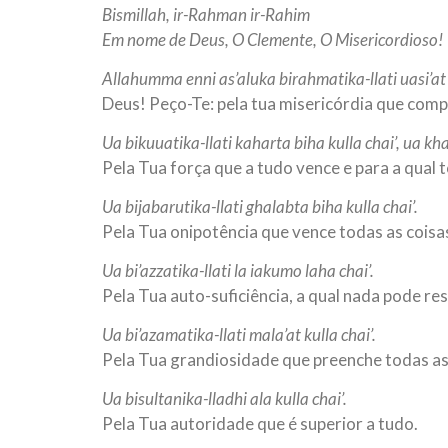
Bismillah, ir-Rahman ir-Rahim
10 DE NOVEMBRO DE 2013
Falecimento do Imam Ali Ibn Al-Hu
Em nome de Deus, O Clemente, O Misericordioso!
Em nome de Deus, o Clemente, o Misericordioso!
Allahumma enni as’aluka birahmatika-llati uasi’at k
relembramos o martírio do quarto Imam dos muçu
Hussein Ibn Ali Ibn Abi Táleb (A.S.), conhecido p
Deus! Peço-Te: pela tua misericórdia que comp
Ua bikuuatika-llati kaharta biha kulla chai’, ua khad
Pela Tua força que a tudo vence e para a qual 
Ua bijabarutika-llati ghalabta biha kulla chai’.
Pela Tua onipotência que vence todas as coisa
Ua bi’azzatika-llati la iakumo laha chai’.
Pela Tua auto-suficiência, a qual nada pode resi
Ua bi’azamatika-llati mala’at kulla chai’.
Pela Tua grandiosidade que preenche todas as
Ua bisultanika-lladhi ala kulla chai’.
Pela Tua autoridade que é superior a tudo.