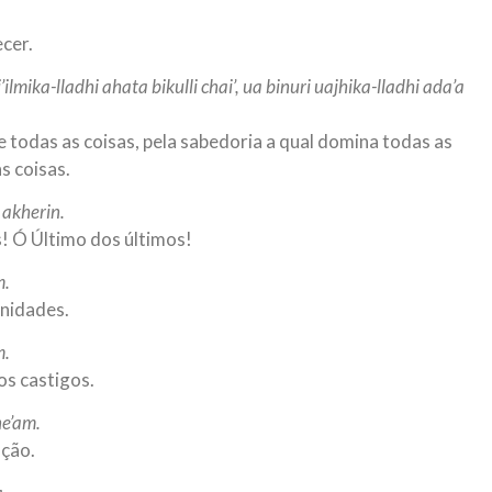
cer.
i’ilmika-lladhi ahata bikulli chai’, ua binuri uajhika-lladhi ada’a
todas as coisas, pela sabedoria a qual domina todas as
as coisas.
 akherin.
! Ó Último dos últimos!
m.
unidades.
m.
os castigos.
ne’am.
nção.