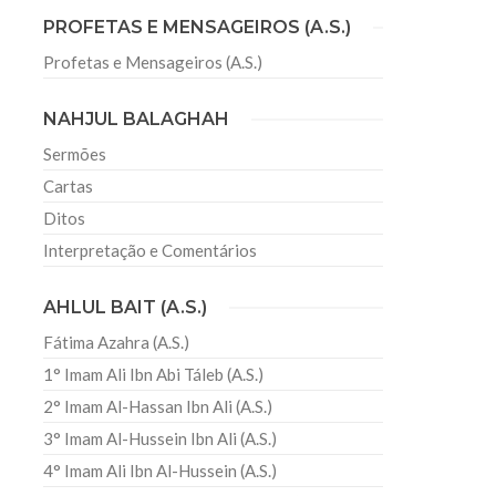
PROFETAS E MENSAGEIROS (A.S.)
Profetas e Mensageiros (A.S.)
sil recebe o ex-ministro das
 República Islâmica do Irã
NAHJUL BALAGHAH
Abril, o Centro Islâmico no Brasil recebeu em sua
ro das Relações Exteriores da República Islâmica
Sermões
encontra-se visitando
Cartas
Ditos
Interpretação e Comentários
AHLUL BAIT (A.S.)
Fátima Azahra (A.S.)
1° Imam Ali Ibn Abi Táleb (A.S.)
2° Imam Al-Hassan Ibn Ali (A.S.)
3° Imam Al-Hussein Ibn Ali (A.S.)
4° Imam Ali Ibn Al-Hussein (A.S.)