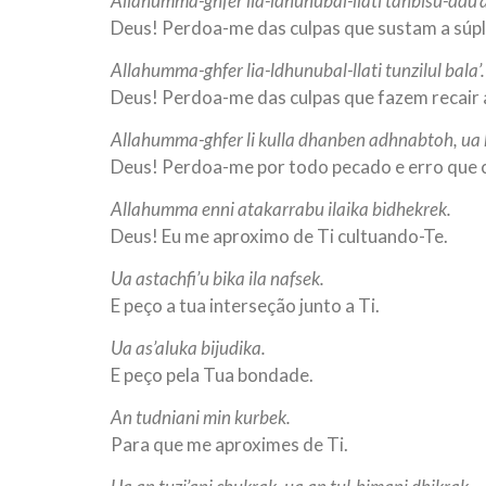
Allahumma-ghfer lia-ldhunubal-llati tahbisu-ddu’a
Deus! Perdoa-me das culpas que sustam a súpl
Allahumma-ghfer lia-ldhunubal-llati tunzilul bala’.
Deus! Perdoa-me das culpas que fazem recair 
Allahumma-ghfer li kulla dhanben adhnabtoh, ua k
Deus! Perdoa-me por todo pecado e erro que 
Allahumma enni atakarrabu ilaika bidhekrek.
Deus! Eu me aproximo de Ti cultuando-Te.
Ua astachfi’u bika ila nafsek.
E peço a tua interseção junto a Ti.
Ua as’aluka bijudika.
E peço pela Tua bondade.
An tudniani min kurbek.
Para que me aproximes de Ti.