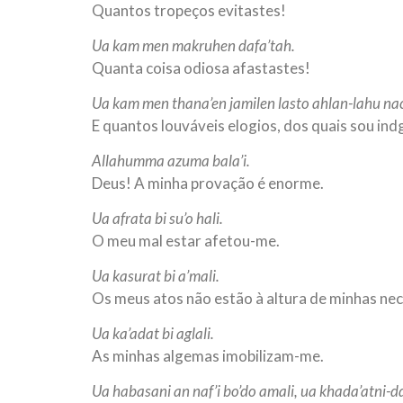
Quantos tropeços evitastes!
Ua kam men makruhen dafa’tah.
Quanta coisa odiosa afastastes!
Ua kam men thana’en jamilen lasto ahlan-lahu na
E quantos louváveis elogios, dos quais sou ind
Allahumma azuma bala’i.
Deus! A minha provação é enorme.
Ua afrata bi su’o hali.
O meu mal estar afetou-me.
Ua kasurat bi a’mali.
Os meus atos não estão à altura de minhas ne
Ua ka’adat bi aglali.
As minhas algemas imobilizam-me.
Ua habasani an naf’i bo’do amali, ua khada’atni-d