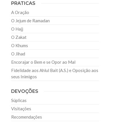
PRATICAS
A Oração
O Jejum de Ramadan
O Hajj
O Zakat
O Khums
O Jihad
Encorajar o Bem e se Opor ao Mal
Fidelidade aos Ahlul Bait (A.S.) e Oposição aos
seus Inimigos
DEVOÇÕES
Súplicas
Visitações
Recomendações