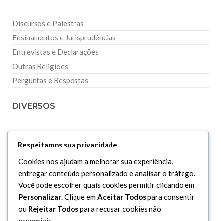
Discursos e Palestras
Ensinamentos e Jurisprudências
Entrevistas e Declarações
Outras Religiões
Perguntas e Respostas
DIVERSOS
Curiosidades
Respeitamos sua privacidade
Dicionário Islâmico
Cookies nos ajudam a melhorar sua experiência,
Downloads
entregar conteúdo personalizado e analisar o tráfego.
Você pode escolher quais cookies permitir clicando em
Personalizar
. Clique em
Aceitar Todos
para consentir
ou
Rejeitar Todos
para recusar cookies não
essenciais.