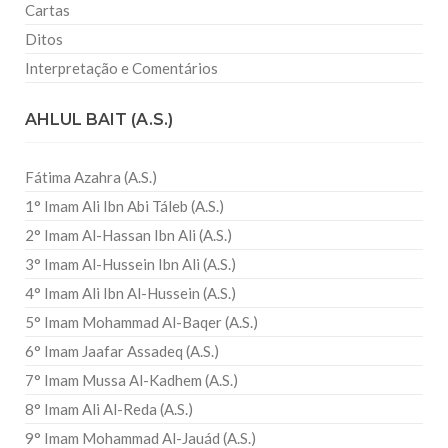
Cartas
Ditos
Interpretação e Comentários
AHLUL BAIT (A.S.)
Fátima Azahra (A.S.)
1° Imam Ali Ibn Abi Táleb (A.S.)
2° Imam Al-Hassan Ibn Ali (A.S.)
3° Imam Al-Hussein Ibn Ali (A.S.)
4° Imam Ali Ibn Al-Hussein (A.S.)
5° Imam Mohammad Al-Baqer (A.S.)
6° Imam Jaafar Assadeq (A.S.)
7° Imam Mussa Al-Kadhem (A.S.)
8° Imam Ali Al-Reda (A.S.)
9° Imam Mohammad Al-Jauád (A.S.)