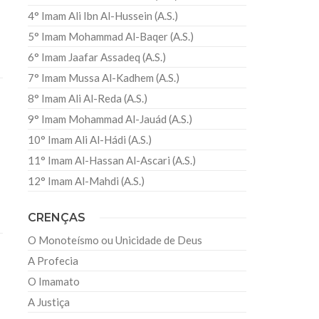
4° Imam Ali Ibn Al-Hussein (A.S.)
5° Imam Mohammad Al-Baqer (A.S.)
6° Imam Jaafar Assadeq (A.S.)
7° Imam Mussa Al-Kadhem (A.S.)
8° Imam Ali Al-Reda (A.S.)
9° Imam Mohammad Al-Jauád (A.S.)
10° Imam Ali Al-Hádi (A.S.)
11° Imam Al-Hassan Al-Ascari (A.S.)
12° Imam Al-Mahdi (A.S.)
CRENÇAS
O Monoteísmo ou Unicidade de Deus
A Profecia
O Imamato
A Justiça