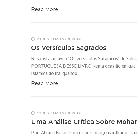
10 DE NOVEMBRO DE 2013
Read More
Falecimento do Imam Ali Ibn Al-Hu
Em nome de Deus, o Clemente, o Misericordioso!
relembramos o martírio do quarto Imam dos muçu
Hussein Ibn Ali Ibn Abi Táleb (A.S.), conhecido p
23 DE SETEMBRO DE 2014
Os Versículos Sagrados
Resposta ao livro “Os versículos Satânicos” d
PORTUGUESA DESSE LIVRO Numa ocasião em que nos
Islâmica do Irã, quando
Read More
19 DE SETEMBRO DE 2014
Uma Análise Crítica Sobre Moha
Por: Ahmed Ismail Poucos personagens influíram tan