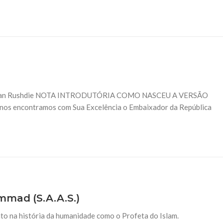
NOTÍCIAS
ssein (A.S.)
3 DE JULHO DE 2014
 Diante da data em que
Centro Islâmico no Bra
lmanos, o Imam Ali Ibn Al-
Relações Exteriores da
or “Zein Al-Ábidin” (Formosura
Na noite da quinta-feira, 03 de 
sede, em São Paulo, o ex-minist
do Irã, Sr. Kamal Kharrazi, que 
e Salman Rushdie NOTA INTRODUTÓRIA COMO NASCEU A VERSÃO
 encontramos com Sua Excelência o Embaixador da República
mmad (S.A.A.S.)
to na história da humanidade como o Profeta do Islam.