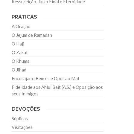
Ressureição, Juízo Final e Eternidade
PRATICAS
A Oração
O Jejum de Ramadan
O Hajj
O Zakat
O Khums
O Jihad
Encorajar o Bem e se Opor ao Mal
Fidelidade aos Ahlul Bait (A.S.) e Oposição aos
seus Inimigos
DEVOÇÕES
Súplicas
Visitações