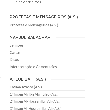
sil recebe o ex-ministro das
PROFETAS E MENSAGEIROS (A.S.)
 República Islâmica do Irã
Profetas e Mensageiros (A.S.)
Abril, o Centro Islâmico no Brasil recebeu em sua
ro das Relações Exteriores da República Islâmica
encontra-se visitando
NAHJUL BALAGHAH
Sermões
Cartas
Ditos
Interpretação e Comentários
AHLUL BAIT (A.S.)
Fátima Azahra (A.S.)
1° Imam Ali Ibn Abi Táleb (A.S.)
2° Imam Al-Hassan Ibn Ali (A.S.)
3° Imam Al-Hussein Ibn Ali (A.S.)