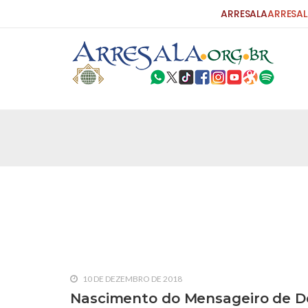
ARRESALA
ARRESAL
25 DE SETEMBRO DE 2010
Carta do Bispo da Flórida ao Pres
Por: Robert Bowan Tradução: Ahmed Ismail (Env
da Igreja Católica, tenente-coronel ex-combaten
verdade ao povo, sr. Presidente, sobre o terrori
terrorismo não
25 DE SETEMBRO DE 2010
As Sementes da Miséria e do Terr
Por: Ahmad Dallal Tradução: Ahmad Ismail Ainda
morte e destruição que abalaram Nova York em 
10 DE DEZEMBRO DE 2018
ter entrado numa guerra cultural e religiosa de 
Nascimento do Mensageiro de De