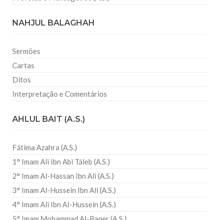
NAHJUL BALAGHAH
Sermões
Cartas
Ditos
Interpretação e Comentários
AHLUL BAIT (A.S.)
Fátima Azahra (A.S.)
1° Imam Ali Ibn Abi Táleb (A.S.)
2° Imam Al-Hassan Ibn Ali (A.S.)
3° Imam Al-Hussein Ibn Ali (A.S.)
4° Imam Ali Ibn Al-Hussein (A.S.)
5° Imam Mohammad Al-Baqer (A.S.)