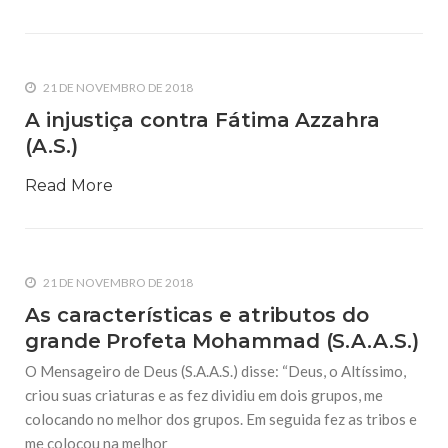
primeiro jogo da seleção iraniana na Copa do Mundo
3 DE JULHO DE 2014
Iranianos prometem torcer pelo Brasil
21 DE NOVEMBRO DE 2018
Em reportagem da TV Gazeta iranianos reunidos no Centro
Islâmico no Brasil torcem para a seleção de seu país na sua
A injustiça contra Fátima Azzahra
quarta participação na Copa do Mundo. Mesmo sem a
classificação da seleção iraniana o
(A.S.)
10 DE JULHO DE 2014
Read More
Fidelidade aos Ahlul Bait (A.S.) e Oposição
aos seus Inimigos
O Alcorão ordena os muçulmanos a estabelecer seu amor ao
Profeta (S.A.A.S.) e sua família (A.S.), e este amor é em si uma
prova de fé e fidelidade a Deus. Nas fiéis tradições consta
21 DE NOVEMBRO DE 2018
que
As características e atributos do
grande Profeta Mohammad (S.A.A.S.)
O Mensageiro de Deus (S.A.A.S.) disse: “Deus, o Altíssimo,
criou suas criaturas e as fez dividiu em dois grupos, me
colocando no melhor dos grupos. Em seguida fez as tribos e
me colocou na melhor