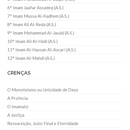
6° Imam Jaafar Assadeq (A.S.)
7° Imam Mussa Al-Kadhem (A.S.)
8° Imam Ali Al-Reda (A.S.)
9° Imam Mohammad Al-Jauád (A.S.)
10° Imam Ali Al-Hádi (A.S.)
11° Imam Al-Hassan Al-Ascari (A.S.)
12° Imam Al-Mahdi (A.S.)
CRENÇAS
O Monoteísmo ou Unicidade de Deus
A Profecia
O Imamato
A Justiça
Ressureição, Juízo Final e Eternidade