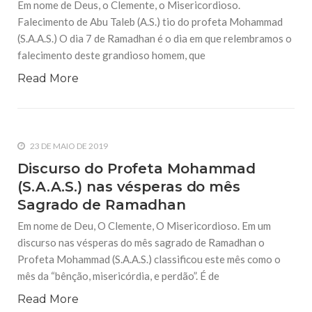
Em nome de Deus, o Clemente, o Misericordioso.
10 DE NOVEMBRO DE 2013
Falecimento de Abu Taleb (A.S.) tio do profeta Mohammad
Falecimento do Imam Ali Ibn Al-Hussein
(A.S.)
(S.A.A.S.) O dia 7 de Ramadhan é o dia em que relembramos o
Em nome de Deus, o Clemente, o Misericordioso! Diante da
falecimento deste grandioso homem, que
data em que relembramos o martírio do quarto Imam dos
muçulmanos, o Imam Ali Ibn Al-Hussein Ibn Ali Ibn Abi Táleb
Read More
(A.S.), conhecido por “Zein Al-Ábidin” (Formosura
NOTÍCIAS
3 DE JULHO DE 2014
23 DE MAIO DE 2019
Centro Islâmico no Brasil recebe o ex-
Discurso do Profeta Mohammad
ministro das Relações Exteriores da
República Islâmica do Irã
(S.A.A.S.) nas vésperas do mês
Na noite da quinta-feira, 03 de Abril, o Centro Islâmico no
Sagrado de Ramadhan
Brasil recebeu em sua sede, em São Paulo, o ex-ministro das
Relações Exteriores da República Islâmica do Irã, Sr. Kamal
Em nome de Deu, O Clemente, O Misericordioso. Em um
Kharrazi, que encontra-se visitando
discurso nas vésperas do mês sagrado de Ramadhan o
Profeta Mohammad (S.A.A.S.) classificou este mês como o
mês da “bênção, misericórdia, e perdão”. É de
Read More