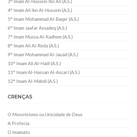
3° Imam Al-Hussein Ibn Ali (A.S.)
4° Imam Ali Ibn Al-Hussein (A.S.)
5° Imam Mohammad Al-Baqer (A.S.)
6° Imam Jaafar Assadeq (A.S.)
7° Imam Mussa Al-Kadhem (A.S.)
8° Imam Ali Al-Reda (A.S.)
9° Imam Mohammad Al-Jauád (A.S.)
10° Imam Ali Al-Hádi (A.S.)
11° Imam Al-Hassan Al-Ascari (A.S.)
12° Imam Al-Mahdi (A.S.)
CRENÇAS
O Monoteísmo ou Unicidade de Deus
A Profecia
O Imamato