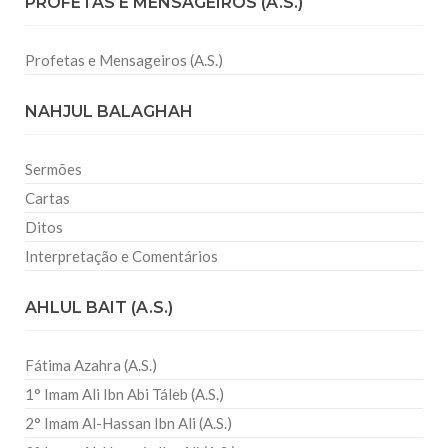
PROFETAS E MENSAGEIROS (A.S.)
Profetas e Mensageiros (A.S.)
NAHJUL BALAGHAH
Sermões
Cartas
Ditos
Interpretação e Comentários
AHLUL BAIT (A.S.)
Fátima Azahra (A.S.)
1° Imam Ali Ibn Abi Táleb (A.S.)
2° Imam Al-Hassan Ibn Ali (A.S.)