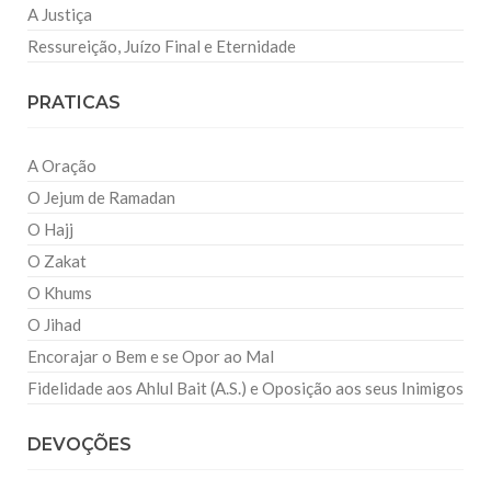
A Justiça
Ressureição, Juízo Final e Eternidade
PRATICAS
A Oração
O Jejum de Ramadan
O Hajj
O Zakat
O Khums
O Jihad
Encorajar o Bem e se Opor ao Mal
Fidelidade aos Ahlul Bait (A.S.) e Oposição aos seus Inimigos
DEVOÇÕES