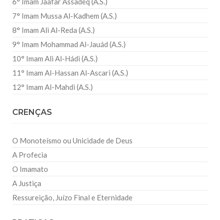
6° Imam Jaafar Assadeq (A.S.)
7° Imam Mussa Al-Kadhem (A.S.)
8° Imam Ali Al-Reda (A.S.)
9° Imam Mohammad Al-Jauád (A.S.)
10° Imam Ali Al-Hádi (A.S.)
11° Imam Al-Hassan Al-Ascari (A.S.)
12° Imam Al-Mahdi (A.S.)
CRENÇAS
O Monoteísmo ou Unicidade de Deus
A Profecia
O Imamato
A Justiça
Ressureição, Juízo Final e Eternidade