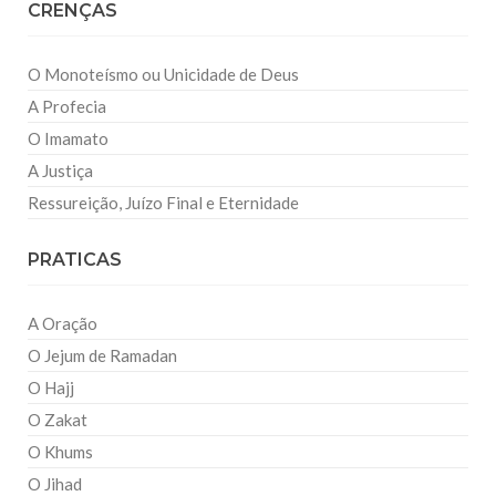
CRENÇAS
O Monoteísmo ou Unicidade de Deus
A Profecia
O Imamato
A Justiça
Ressureição, Juízo Final e Eternidade
PRATICAS
A Oração
O Jejum de Ramadan
O Hajj
O Zakat
O Khums
O Jihad