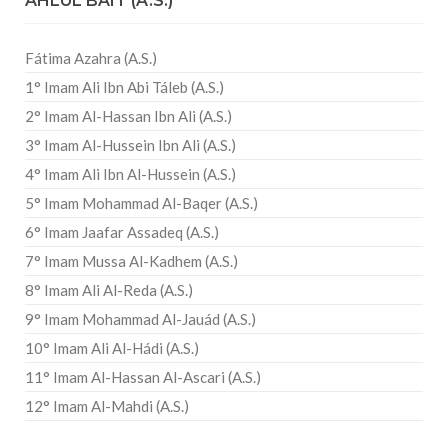
AHLUL BAIT (A.S.)
Fátima Azahra (A.S.)
1° Imam Ali Ibn Abi Táleb (A.S.)
2° Imam Al-Hassan Ibn Ali (A.S.)
3° Imam Al-Hussein Ibn Ali (A.S.)
4° Imam Ali Ibn Al-Hussein (A.S.)
5° Imam Mohammad Al-Baqer (A.S.)
6° Imam Jaafar Assadeq (A.S.)
7° Imam Mussa Al-Kadhem (A.S.)
8° Imam Ali Al-Reda (A.S.)
9° Imam Mohammad Al-Jauád (A.S.)
10° Imam Ali Al-Hádi (A.S.)
11° Imam Al-Hassan Al-Ascari (A.S.)
12° Imam Al-Mahdi (A.S.)