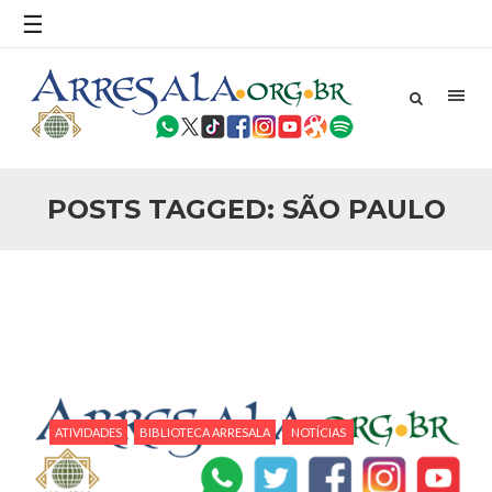
povo, sr. Presidente, sobre o terrorismo. Se os mitos acerca
☰
do terrorismo não
25 DE SETEMBRO DE 2010
Necessárias Considerações Sobre o
Conflito
Por: Ahmed Ismail Introdução O presente artigo resume as
principais considerações do autor sobre os atentados de 11
de setembro e a subseqüente agressão americana ao
Afeganistão. As Raízes do Conflito Os atentados a Nova
POSTS TAGGED: SÃO PAULO
25 DE SETEMBRO DE 2010
As Sementes da Miséria e do Terror
Por: Ahmad Dallal Tradução: Ahmad Ismail Ainda aturdido
pelas imagens de morte e destruição que abalaram Nova
York em 11 de setembro, o mundo parece ter entrado numa
guerra cultural e religiosa de magnitude. Mais
5 DE NOVEMBRO DE 2013
Ano Novo Islâmico e Início de Muharam
Em nome de Deus, O Clemente, O Misericordioso! O Centro
Islâmico no Brasil parabeniza a nação islâmica pela chegada
ATIVIDADES
BIBLIOTECA ARRESALA
NOTÍCIAS
no ano novo muçulmano de 1435 Hejrita. Desejamos a
todos os irmãos e irmãs um novo