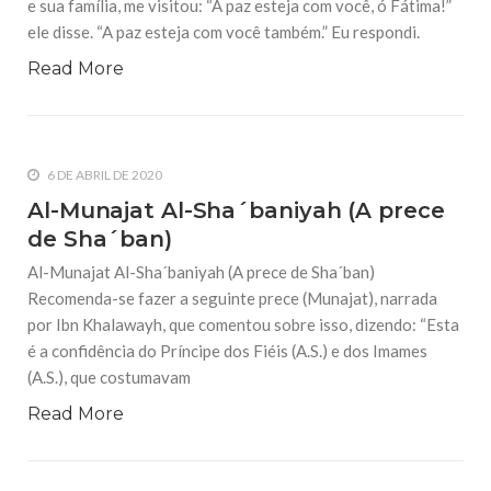
e sua família, me visitou: “A paz esteja com você, ó Fátima!”
10 DE NOVEMBRO DE 2013
ele disse. “A paz esteja com você também.” Eu respondi.
Falecimento do Imam Ali Ibn Al-Hussein
(A.S.)
Read More
Em nome de Deus, o Clemente, o Misericordioso! Diante da
data em que relembramos o martírio do quarto Imam dos
muçulmanos, o Imam Ali Ibn Al-Hussein Ibn Ali Ibn Abi Táleb
(A.S.), conhecido por “Zein Al-Ábidin” (Formosura
6 DE ABRIL DE 2020
NOTÍCIAS
Al-Munajat Al-Sha´baniyah (A prece
3 DE JULHO DE 2014
de Sha´ban)
Centro Islâmico no Brasil recebe o ex-
ministro das Relações Exteriores da
Al-Munajat Al-Sha´baniyah (A prece de Sha´ban)
República Islâmica do Irã
Recomenda-se fazer a seguinte prece (Munajat), narrada
Na noite da quinta-feira, 03 de Abril, o Centro Islâmico no
Brasil recebeu em sua sede, em São Paulo, o ex-ministro das
por Ibn Khalawayh, que comentou sobre isso, dizendo: “Esta
Relações Exteriores da República Islâmica do Irã, Sr. Kamal
é a confidência do Príncipe dos Fiéis (A.S.) e dos Imames
Kharrazi, que encontra-se visitando
(A.S.), que costumavam
Read More