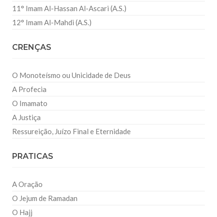
11° Imam Al-Hassan Al-Ascari (A.S.)
12° Imam Al-Mahdi (A.S.)
CRENÇAS
O Monoteísmo ou Unicidade de Deus
A Profecia
O Imamato
A Justiça
Ressureição, Juízo Final e Eternidade
PRATICAS
A Oração
O Jejum de Ramadan
O Hajj