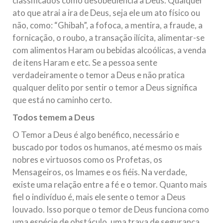
classificados como desobediência a Deus. Qualquer
ato que atrai a ira de Deus, seja ele um ato físico ou
não, como: “Ghibah”, a fofoca, a mentira, a fraude, a
fornicação, o roubo, a transação ilícita, alimentar-se
com alimentos Haram ou bebidas alcoólicas, a venda
de itens Haram e etc. Se a pessoa sente
verdadeiramente o temor a Deus e não pratica
qualquer delito por sentir o temor a Deus significa
que está no caminho certo.
Todos temem a Deus
O Temor a Deus é algo benéfico, necessário e
buscado por todos os humanos, até mesmo os mais
nobres e virtuosos como os Profetas, os
Mensageiros, os Imames e os fiéis. Na verdade,
existe uma relação entre a fé e o temor. Quanto mais
fiel o indivíduo é, mais ele sente o temor a Deus
louvado. Isso porque o temor de Deus funciona como
uma espécie de obstáculo, uma trava de segurança,