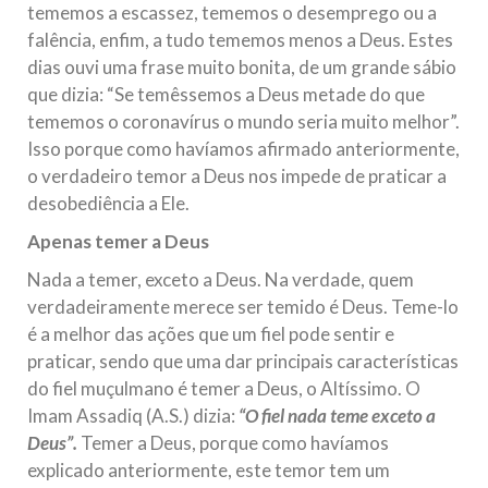
tememos a escassez, tememos o desemprego ou a
falência, enfim, a tudo tememos menos a Deus. Estes
dias ouvi uma frase muito bonita, de um grande sábio
que dizia: “Se temêssemos a Deus metade do que
tememos o coronavírus o mundo seria muito melhor”.
Isso porque como havíamos afirmado anteriormente,
o verdadeiro temor a Deus nos impede de praticar a
desobediência a Ele.
Apenas temer a Deus
Nada a temer, exceto a Deus. Na verdade, quem
verdadeiramente merece ser temido é Deus. Teme-lo
é a melhor das ações que um fiel pode sentir e
praticar, sendo que uma dar principais características
do fiel muçulmano é temer a Deus, o Altíssimo. O
Imam Assadiq (A.S.) dizia:
“O fiel nada teme exceto a
Deus”.
Temer a Deus, porque como havíamos
explicado anteriormente, este temor tem um