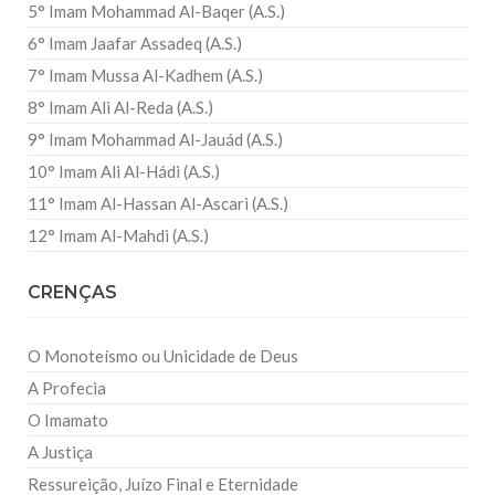
5° Imam Mohammad Al-Baqer (A.S.)
6° Imam Jaafar Assadeq (A.S.)
7° Imam Mussa Al-Kadhem (A.S.)
8° Imam Ali Al-Reda (A.S.)
9° Imam Mohammad Al-Jauád (A.S.)
10° Imam Ali Al-Hádi (A.S.)
11° Imam Al-Hassan Al-Ascari (A.S.)
12° Imam Al-Mahdi (A.S.)
CRENÇAS
O Monoteísmo ou Unicidade de Deus
A Profecia
O Imamato
A Justiça
Ressureição, Juízo Final e Eternidade