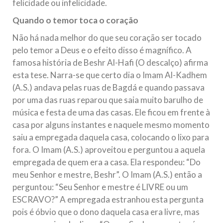
felicidade ou infelicidade.
Quando o temor toca o coração
Não há nada melhor do que seu coração ser tocado
pelo temor a Deus e o efeito disso é magnífico. A
famosa história de Beshr Al-Hafi (O descalço) afirma
esta tese. Narra-se que certo dia o Imam Al-Kadhem
(A.S.) andava pelas ruas de Bagdá e quando passava
por uma das ruas reparou que saia muito barulho de
música e festa de uma das casas. Ele ficou em frente à
casa por alguns instantes e naquele mesmo momento
saiu a empregada daquela casa, colocando o lixo para
fora. O Imam (A.S.) aproveitou e perguntou a aquela
empregada de quem era a casa. Ela respondeu: “Do
meu Senhor e mestre, Beshr”. O Imam (A.S.) então a
perguntou: “Seu Senhor e mestre é LIVRE ou um
ESCRAVO?” A empregada estranhou esta pergunta
pois é óbvio que o dono daquela casa era livre, mas