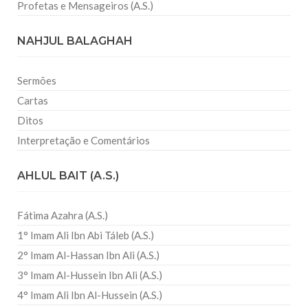
Profetas e Mensageiros (A.S.)
NAHJUL BALAGHAH
Sermões
Cartas
Ditos
Interpretação e Comentários
AHLUL BAIT (A.S.)
Fátima Azahra (A.S.)
1° Imam Ali Ibn Abi Táleb (A.S.)
2° Imam Al-Hassan Ibn Ali (A.S.)
3° Imam Al-Hussein Ibn Ali (A.S.)
4° Imam Ali Ibn Al-Hussein (A.S.)