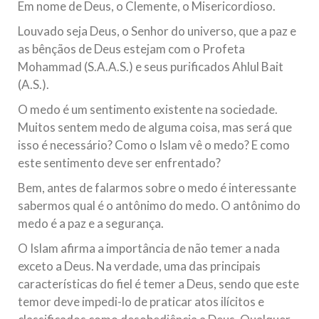
Em nome de Deus, o Clemente, o Misericordioso.
10 DE NOVEMBRO DE 2013
Louvado seja Deus, o Senhor do universo, que a paz e
Falecimento do Imam Ali Ibn Al-Hussein
as bênçãos de Deus estejam com o Profeta
(A.S.)
Mohammad (S.A.A.S.) e seus purificados Ahlul Bait
Em nome de Deus, o Clemente, o Misericordioso! Diante da
data em que relembramos o martírio do quarto Imam dos
(A.S.).
muçulmanos, o Imam Ali Ibn Al-Hussein Ibn Ali Ibn Abi Táleb
(A.S.), conhecido por “Zein Al-Ábidin” (Formosura
O medo é um sentimento existente na sociedade.
Muitos sentem medo de alguma coisa, mas será que
NOTÍCIAS
isso é necessário? Como o Islam vê o medo? E como
este sentimento deve ser enfrentado?
3 DE JULHO DE 2014
Centro Islâmico no Brasil recebe o ex-
Bem, antes de falarmos sobre o medo é interessante
ministro das Relações Exteriores da
sabermos qual é o antônimo do medo. O antônimo do
República Islâmica do Irã
medo é a paz e a segurança.
Na noite da quinta-feira, 03 de Abril, o Centro Islâmico no
Brasil recebeu em sua sede, em São Paulo, o ex-ministro das
O Islam afirma a importância de não temer a nada
Relações Exteriores da República Islâmica do Irã, Sr. Kamal
exceto a Deus. Na verdade, uma das principais
Kharrazi, que encontra-se visitando
características do fiel é temer a Deus, sendo que este
temor deve impedi-lo de praticar atos ilícitos e