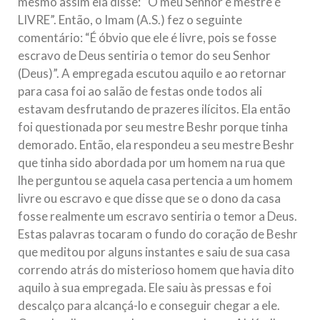
mesmo assim ela disse: “O meu Senhor e mestre é
LIVRE”. Então, o Imam (A.S.) fez o seguinte
comentário: “É óbvio que ele é livre, pois se fosse
escravo de Deus sentiria o temor do seu Senhor
(Deus)”. A empregada escutou aquilo e ao retornar
para casa foi ao salão de festas onde todos ali
estavam desfrutando de prazeres ilícitos. Ela então
foi questionada por seu mestre Beshr porque tinha
demorado. Então, ela respondeu a seu mestre Beshr
que tinha sido abordada por um homem na rua que
lhe perguntou se aquela casa pertencia a um homem
livre ou escravo e que disse que se o dono da casa
fosse realmente um escravo sentiria o temor a Deus.
Estas palavras tocaram o fundo do coração de Beshr
que meditou por alguns instantes e saiu de sua casa
correndo atrás do misterioso homem que havia dito
aquilo à sua empregada. Ele saiu às pressas e foi
descalço para alcançá-lo e conseguir chegar a ele.