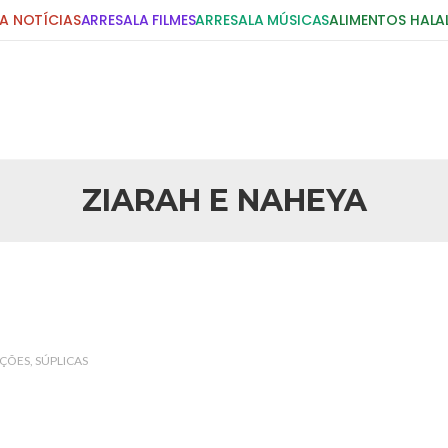
A NOTÍCIAS
ARRESALA FILMES
ARRESALA MÚSICAS
ALIMENTOS HALA
DIGITE E PRESSIONE ENTER!
POSTS RECENTES
ZIARAH E NAHEYA
25 DE SETEMBRO DE 2010
idente Bush
Necessárias Considera
iada por Robert Bowan, Bispo
Por: Ahmed Ismail Introdução O
te) Senhor presidente: Conte a
considerações do autor sobre o
smo. Se os mitos acerca do
agressão americana ao Afegani
5 DE NOVEMBRO DE 2013
or
Ano Novo Islâmico e I
ÇÕES
SÚPLICAS
 aturdido pelas imagens de
Em nome de Deus, O Clemente, O
11 de setembro, o mundo parece
parabeniza a nação islâmica p
magnitude. Mais
Hejrita. Desejamos a todos os 