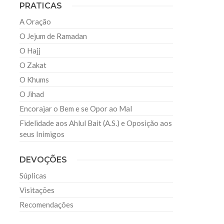
PRATICAS
A Oração
O Jejum de Ramadan
O Hajj
O Zakat
O Khums
O Jihad
Encorajar o Bem e se Opor ao Mal
Fidelidade aos Ahlul Bait (A.S.) e Oposição aos
seus Inimigos
DEVOÇÕES
Súplicas
Visitações
Recomendações