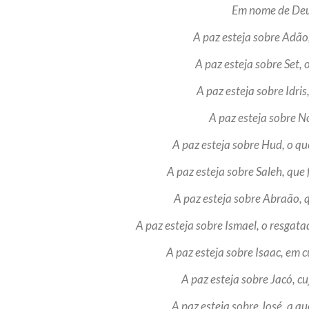
Em nome de Deus
10 DE NOVEMBRO DE 2013
Falecimento do Imam Ali Ibn Al-Hu
A paz esteja sobre Adão
Em nome de Deus, o Clemente, o Misericordioso!
relembramos o martírio do quarto Imam dos muçu
A paz esteja sobre Set,
Hussein Ibn Ali Ibn Abi Táleb (A.S.), conhecido p
A paz esteja sobre Idri
A paz esteja sobre N
A paz esteja sobre Hud, o qu
A paz esteja sobre Saleh, que
A paz esteja sobre Abraão, 
A paz esteja sobre Ismael, o resgata
A paz esteja sobre Isaac, em 
A paz esteja sobre Jacó, c
A paz esteja sobre José, a 