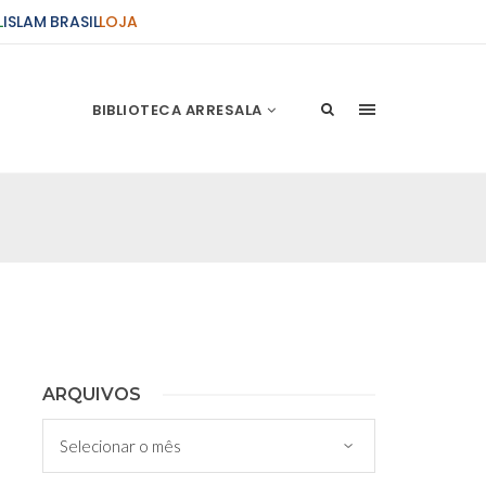
L
ISLAM BRASIL
LOJA
BIBLIOTECA ARRESALA
ções Sobre o Conflito
 presente artigo resume as principais
s atentados de 11 de setembro e a subseqüente
stão. As Raízes do Conflito Os atentados a Nova
nício de Muharam
ARQUIVOS
 Misericordioso! O Centro Islâmico no Brasil
Arquivos
ela chegada no ano novo muçulmano de 1435
irmãos e irmãs um novo