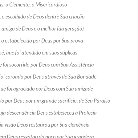
, o Clemente, o Misericordioso
NOTÍCIAS
ssein (A.S.)
3 DE JULHO DE 2014
, o escolhido de Deus dentre Sua criação
 Diante da data em que
Centro Islâmico no Bra
lmanos, o Imam Ali Ibn Al-
 o amigo de Deus e o melhor (da geração)
Relações Exteriores da
or “Zein Al-Ábidin” (Formosura
Na noite da quinta-feira, 03 de 
s, o estabelecido por Deus por Sua prova
sede, em São Paulo, o ex-minist
do Irã, Sr. Kamal Kharrazi, que 
oé, que foi atendido em suas súplicas
e foi socorrido por Deus com Sua Assistência
 foi coroado por Deus através de Sua Bondade
que foi agraciado por Deus com Sua amizade
do por Deus por um grande sacrifício, de Seu Paraíso
cuja descendência Deus estabeleceu a Profecia
uja visão Deus restaurou por Sua clemência
quem Deus resgatou do poço por Sua grandeza