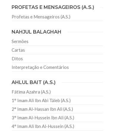
PROFETAS E MENSAGEIROS (A.S.)
Profetas e Mensageiros (A.S.)
sil recebe o ex-ministro das
 República Islâmica do Irã
NAHJUL BALAGHAH
Abril, o Centro Islâmico no Brasil recebeu em sua
ro das Relações Exteriores da República Islâmica
Sermões
encontra-se visitando
Cartas
Ditos
Interpretação e Comentários
AHLUL BAIT (A.S.)
Fátima Azahra (A.S.)
1° Imam Ali Ibn Abi Táleb (A.S.)
2° Imam Al-Hassan Ibn Ali (A.S.)
3° Imam Al-Hussein Ibn Ali (A.S.)
4° Imam Ali Ibn Al-Hussein (A.S.)