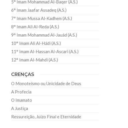
5° Imam Mohammad Al-Baqer (A.S.)
6° Imam Jaafar Assadeq (A.S.)
7° Imam Mussa Al-Kadhem (A.S.)
8° Imam Ali Al-Reda (A.S.)
9° Imam Mohammad Al-Jauád (A.S.)
10° Imam Ali Al-Hádi (A.S.)
11° Imam Al-Hassan Al-Ascari (A.S.)
12° Imam Al-Mahdi (A.S.)
CRENÇAS
O Monoteísmo ou Unicidade de Deus
A Profecia
O Imamato
A Justiça
Ressureição, Juízo Final e Eternidade