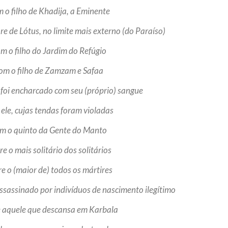
m o filho de Khadija, a Eminente
re de Lótus, no limite mais externo (do Paraíso)
om o filho do Jardim do Refúgio
com o filho de Zamzam e Safaa
e foi encharcado com seu (próprio) sangue
 ele, cujas tendas foram violadas
om o quinto da Gente do Manto
re o mais solitário dos solitários
re o (maior de) todos os mártires
assassinado por indivíduos de nascimento ilegítimo
e aquele que descansa em Karbala