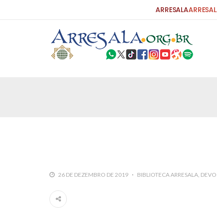
ARRESALA
ARRESAL
25 DE SETEMBRO DE 2010
Carta do Bispo da Flórida ao Pres
Por: Robert Bowan Tradução: Ahmed Ismail (Env
da Igreja Católica, tenente-coronel ex-combaten
verdade ao povo, sr. Presidente, sobre o terrori
terrorismo não
25 DE SETEMBRO DE 2010
As Sementes da Miséria e do Terr
26 DE DEZEMBRO DE 2019
BIBLIOTECA ARRESALA
DEVO
Por: Ahmad Dallal Tradução: Ahmad Ismail Ainda
morte e destruição que abalaram Nova York em 
ter entrado numa guerra cultural e religiosa de 