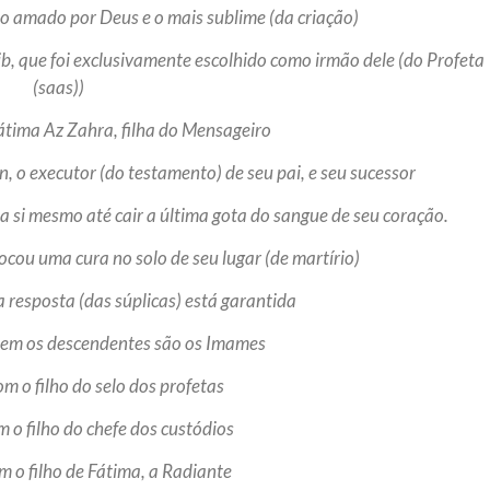
 amado por Deus e o mais sublime (da criação)
alib, que foi exclusivamente escolhido como irmão dele (do Profeta
(saas))
Fátima Az Zahra, filha do Mensageiro
o executor (do testamento) de seu pai, e seu sucessor
 a si mesmo até cair a última gota do sangue de seu coração.
cou uma cura no solo de seu lugar (de martírio)
 resposta (das súplicas) está garantida
uem os descendentes são os Imames
om o filho do selo dos profetas
m o filho do chefe dos custódios
m o filho de Fátima, a Radiante