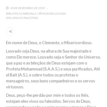
guerra cultural e religiosa de magnitude. Mais
20 DE DEZEMBRO DE 2019
5 DE NOVEMBRO DE 2013
BIBLIOTECA ARRESALA
CIÊNCIAS RELIGIOSAS
DISCURSOS E PALESTRAS
Ano Novo Islâmico e Início de Muharam
Em nome de Deus, O Clemente, O Misericordioso! O Centro
Islâmico no Brasil parabeniza a nação islâmica pela chegada
no ano novo muçulmano de 1435 Hejrita. Desejamos a
todos os irmãos e irmãs um novo
Em nome de Deus, o Clemente, o Misericordioso.
10 DE NOVEMBRO DE 2013
Louvado seja Deus, na altura de Sua majestade e
Falecimento do Imam Ali Ibn Al-Hussein
como Ele merece. Louvado seja o Senhor do Universo,
(A.S.)
que a paz e as bênçãos de Deus estejam com o
Em nome de Deus, o Clemente, o Misericordioso! Diante da
data em que relembramos o martírio do quarto Imam dos
Profeta Mohammad (S.A.A.S.) e seus purificados, Ahl
muçulmanos, o Imam Ali Ibn Al-Hussein Ibn Ali Ibn Abi Táleb
(A.S.), conhecido por “Zein Al-Ábidin” (Formosura
el Bait (A.S.), e sobre todos os profetas e
mensageiros, seus bons companheiros e os servos
NOTÍCIAS
virtuosos.
Deus, peço-lhe perdão por mim e todos os fiéis,
3 DE JULHO DE 2014
estejam eles vivos ou falecidos. Servos de Deus,
Centro Islâmico no Brasil recebe o ex-
ministro das Relações Exteriores da