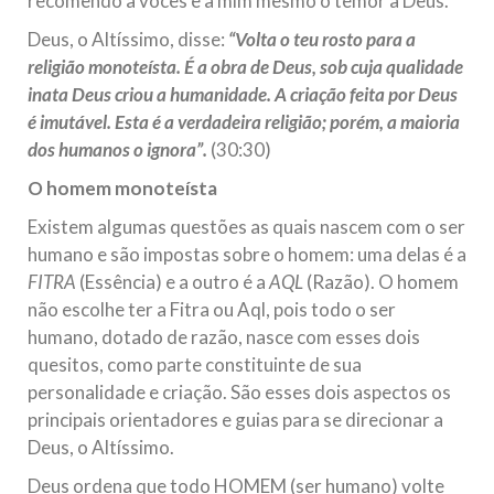
recomendo a vocês e a mim mesmo o temor a Deus.
República Islâmica do Irã
Deus, o Altíssimo, disse:
“Volta o teu rosto para a
Na noite da quinta-feira, 03 de Abril, o Centro Islâmico no
religião monoteísta. É a obra de Deus, sob cuja qualidade
Brasil recebeu em sua sede, em São Paulo, o ex-ministro das
Relações Exteriores da República Islâmica do Irã, Sr. Kamal
inata Deus criou a humanidade. A criação feita por Deus
Kharrazi, que encontra-se visitando
é imutável. Esta é a verdadeira religião; porém, a maioria
dos humanos o ignora”.
(30:30)
O homem monoteísta
Existem algumas questões as quais nascem com o ser
humano e são impostas sobre o homem: uma delas é a
FITRA
(Essência) e a outro é a
AQL
(Razão). O homem
não escolhe ter a Fitra ou Aql, pois todo o ser
humano, dotado de razão, nasce com esses dois
quesitos, como parte constituinte de sua
personalidade e criação. São esses dois aspectos os
principais orientadores e guias para se direcionar a
Deus, o Altíssimo.
Deus ordena que todo HOMEM (ser humano) volte