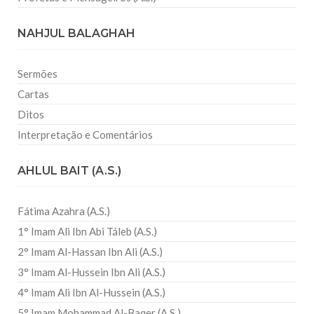
NAHJUL BALAGHAH
Sermões
Cartas
Ditos
Interpretação e Comentários
AHLUL BAIT (A.S.)
Fátima Azahra (A.S.)
1° Imam Ali Ibn Abi Táleb (A.S.)
2° Imam Al-Hassan Ibn Ali (A.S.)
3° Imam Al-Hussein Ibn Ali (A.S.)
4° Imam Ali Ibn Al-Hussein (A.S.)
5° Imam Mohammad Al-Baqer (A.S.)