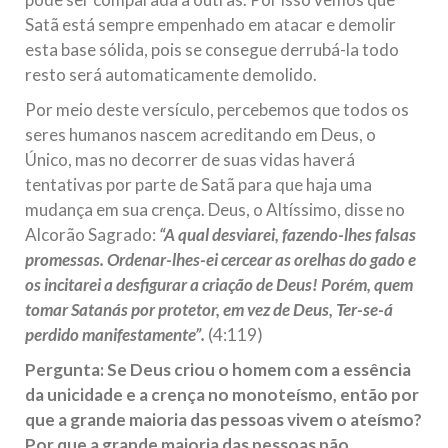
Satã está sempre empenhado em atacar e demolir
esta base sólida, pois se consegue derrubá-la todo
resto será automaticamente demolido.
Por meio deste versículo, percebemos que todos os
seres humanos nascem acreditando em Deus, o
Único, mas no decorrer de suas vidas haverá
tentativas por parte de Satã para que haja uma
mudança em sua crença. Deus, o Altíssimo, disse no
Alcorão Sagrado:
“A qual desviarei, fazendo-lhes falsas
promessas. Ordenar-lhes-ei cercear as orelhas do gado e
os incitarei a desfigurar a criação de Deus! Porém, quem
tomar Satanás por protetor, em vez de Deus, Ter-se-á
perdido manifestamente”.
(4:119)
Pergunta: Se Deus criou o homem com a essência
da unicidade e a crença no monoteísmo, então por
que a grande maioria das pessoas vivem o ateísmo?
Por que a grande maioria das pessoas não