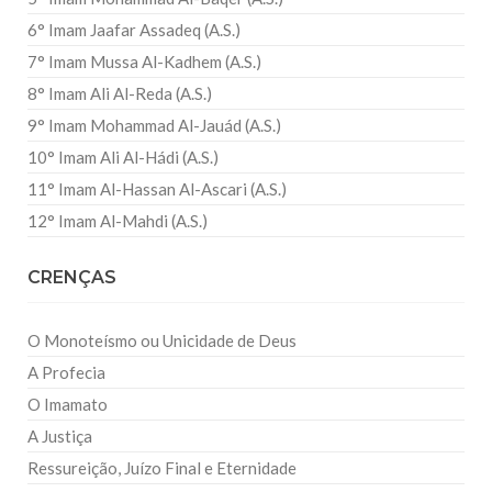
6° Imam Jaafar Assadeq (A.S.)
7° Imam Mussa Al-Kadhem (A.S.)
8° Imam Ali Al-Reda (A.S.)
9° Imam Mohammad Al-Jauád (A.S.)
10° Imam Ali Al-Hádi (A.S.)
11° Imam Al-Hassan Al-Ascari (A.S.)
12° Imam Al-Mahdi (A.S.)
CRENÇAS
O Monoteísmo ou Unicidade de Deus
A Profecia
O Imamato
A Justiça
Ressureição, Juízo Final e Eternidade