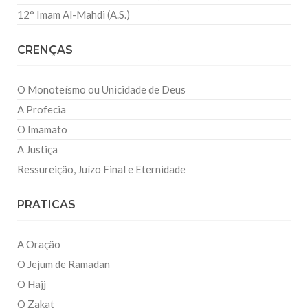
12° Imam Al-Mahdi (A.S.)
CRENÇAS
O Monoteísmo ou Unicidade de Deus
A Profecia
O Imamato
A Justiça
Ressureição, Juízo Final e Eternidade
PRATICAS
A Oração
O Jejum de Ramadan
O Hajj
O Zakat