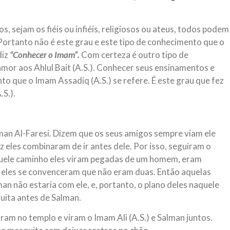
sejam os fiéis ou infiéis, religiosos ou ateus, todos podem
. Portanto não é este grau e este tipo de conhecimento que o
diz
“Conhecer o Imam”.
Com certeza é outro tipo de
amor aos Ahlul Bait (A.S.). Conhecer seus ensinamentos e
nto que o Imam Assadiq (A.S.) se refere. É este grau que fez
.S.).
alman Al-Faresi. Dizem que os seus amigos sempre viam ele
z eles combinaram de ir antes dele. Por isso, seguiram o
uele caminho eles viram pegadas de um homem, eram
 eles se convenceram que não eram duas. Então aquelas
an não estaria com ele, e, portanto, o plano deles naquele
uita antes de Salman.
m no templo e viram o Imam Ali (A.S.) e Salman juntos.