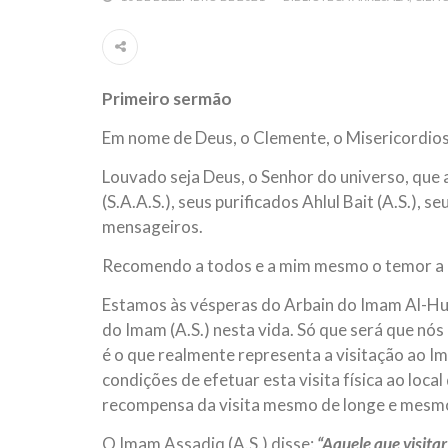
Por: Ahmad Dallal Tradução: Ahmad Ismail Ainda
morte e destruição que abalaram Nova York em 
ter entrado numa guerra cultural e religiosa de 
Primeiro sermão
10 DE NOVEMBRO DE 2013
Falecimento do Imam Ali Ibn Al-Hu
Em nome de Deus, o Clemente, o Misericordio
Em nome de Deus, o Clemente, o Misericordioso!
relembramos o martírio do quarto Imam dos muçu
Louvado seja Deus, o Senhor do universo, qu
Hussein Ibn Ali Ibn Abi Táleb (A.S.), conhecido p
(S.A.A.S.), seus purificados Ahlul Bait (A.S.),
mensageiros.
Recomendo a todos e a mim mesmo o temor a 
Estamos às vésperas do Arbain do Imam Al-Huss
do Imam (A.S.) nesta vida. Só que será que nós 
é o que realmente representa a visitação ao I
condições de efetuar esta visita física ao loca
recompensa da visita mesmo de longe e mesmo q
O Imam Assadiq (A.S.) disse:
“Aquele que visitar