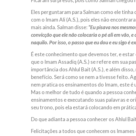
Ficaram surpresos, pois como Salman chegou n
Eles perguntaram para Salman como ele tinha c
com o Imam Ali (A.S.), pois eles não encontra
mais ainda. Salman disse:
“Eu pisava nos mesmos 
convicção que ele não colocaria o pé ali em vão, e
naquilo. Por isso, o passo que eu dou e eu sigo é
É este conhecimento que devemos ter, e estar
que o Imam Assadiq (A.S.) se refere em sua pa
importância dos Ahlul Bait (A.S.), e além disso,
benefício. Será como se nem a tivesse feito. 
nem pratica os ensinamentos do Imam, este é 
Mas o melhor de tudo é quando a pessoa conhec
ensinamentos e executando suas palavras e ori
seu trono, pois ela estará colocando em práti
Do que adianta a pessoa conhecer os Ahlul Bai
Felicitações a todos que conhecem os Imames e