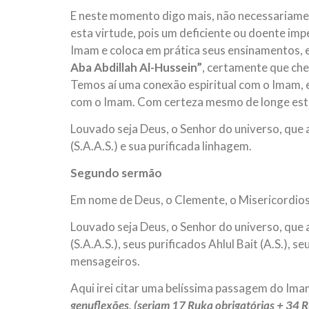
E neste momento digo mais, não necessariament
esta virtude, pois um deficiente ou doente imp
Imam e coloca em prática seus ensinamentos, e
Aba Abdillah Al-Hussein”
, certamente que che
Temos aí uma conexão espiritual com o Imam, e
com o Imam. Com certeza mesmo de longe esta
Louvado seja Deus, o Senhor do universo, qu
(S.A.A.S.) e sua purificada linhagem.
Segundo sermão
Em nome de Deus, o Clemente, o Misericordio
Louvado seja Deus, o Senhor do universo, qu
(S.A.A.S.), seus purificados Ahlul Bait (A.S.),
mensageiros.
Aqui irei citar uma belíssima passagem do Im
genuflexões, (seriam 17 Ruka obrigatórias + 34 