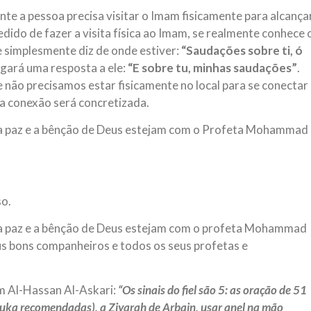
e a pessoa precisa visitar o Imam fisicamente para alcança
edido de fazer a visita física ao Imam, se realmente conhece 
 simplesmente diz de onde estiver:
“Saudações sobre ti, ó
gará uma resposta a ele:
“E sobre tu, minhas saudações”
.
 não precisamos estar fisicamente no local para se conectar
 conexão será concretizada.
e a paz e a bênção de Deus estejam com o Profeta Mohammad
so.
e a paz e a bênção de Deus estejam com o profeta Mohammad
 seus bons companheiros e todos os seus profetas e
am Al-Hassan Al-Askari:
“Os sinais do fiel são 5: as oração de 51
Ruka recomendadas), a Ziyarah de Arbain, usar anel na mão