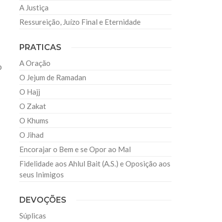
A Justiça
Ressureição, Juízo Final e Eternidade
PRATICAS
A Oração
o
O Jejum de Ramadan
O Hajj
O Zakat
O Khums
O Jihad
Encorajar o Bem e se Opor ao Mal
Fidelidade aos Ahlul Bait (A.S.) e Oposição aos
seus Inimigos
DEVOÇÕES
Súplicas