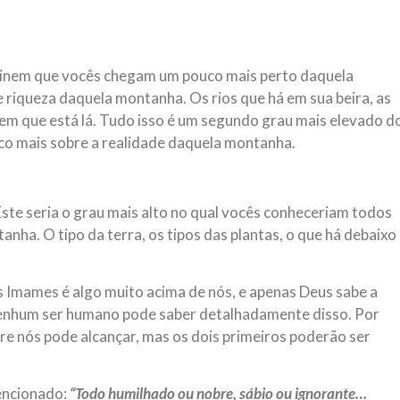
ginem que vocês chegam um pouco mais perto daquela
riqueza daquela montanha. Os rios que há em sua beira, as
gem que está lá. Tudo isso é um segundo grau mais elevado d
co mais sobre a realidade daquela montanha.
ste seria o grau mais alto no qual vocês conheceriam todos
nha. O tipo da terra, os tipos das plantas, o que há debaixo
s Imames é algo muito acima de nós, e apenas Deus sabe a
nenhum ser humano pode saber detalhadamente disso. Por
tre nós pode alcançar, mas os dois primeiros poderão ser
encionado:
“Todo humilhado ou nobre, sábio ou ignorante…