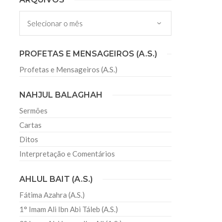
 Misericordioso! O Centro Islâmico no Brasil
Arquivos
ela chegada no ano novo muçulmano de 1435
irmãos e irmãs um novo
PROFETAS E MENSAGEIROS (A.S.)
Profetas e Mensageiros (A.S.)
sil recebe o ex-ministro das
 República Islâmica do Irã
NAHJUL BALAGHAH
Abril, o Centro Islâmico no Brasil recebeu em sua
ro das Relações Exteriores da República Islâmica
Sermões
encontra-se visitando
Cartas
Ditos
Interpretação e Comentários
AHLUL BAIT (A.S.)
Fátima Azahra (A.S.)
1° Imam Ali Ibn Abi Táleb (A.S.)