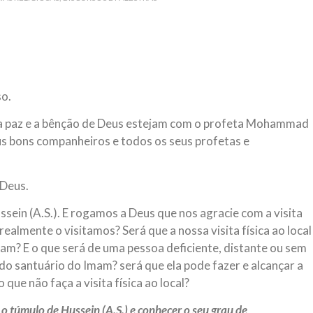
 aturdido pelas imagens de
Em nome de Deus, O Clemente, O
11 de setembro, o mundo parece
parabeniza a nação islâmica p
magnitude. Mais
Hejrita. Desejamos a todos os 
NOTÍCIAS
ssein (A.S.)
3 DE JULHO DE 2014
so.
 Diante da data em que
Centro Islâmico no Bra
lmanos, o Imam Ali Ibn Al-
e a paz e a bênção de Deus estejam com o profeta Mohammad
Relações Exteriores da
or “Zein Al-Ábidin” (Formosura
 seus bons companheiros e todos os seus profetas e
Na noite da quinta-feira, 03 de 
sede, em São Paulo, o ex-minist
do Irã, Sr. Kamal Kharrazi, que 
Deus.
ein (A.S.). E rogamos a Deus que nos agracie com a visita
realmente o visitamos? Será que a nossa visita física ao local
mam? E o que será de uma pessoa deficiente, distante ou sem
l do santuário do Imam? será que ela pode fazer e alcançar a
ue não faça a visita física ao local?
 o túmulo de Hussein (A.S.) e conhecer o seu grau de