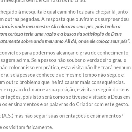
a mesquita sem deixar rastros no chão.
hegado à mesquita e qual caminho fez para chegar lá junto
ram outras pegadas. A resposta que ouviram os surpreendeu
locais onde meu mestre Ali colocava seus pés, pois tenho a
 com certeza teria uma razão e a busca da satisfação de Deus
 exatamente sobre onde meu amo Ali dá, onde ele coloca seus pés”.
 convictos para podermos alcançar o grau de conhecimento
ssagem acima. Se a pessoa não souber o verdadeiro grau e
 não colocar isso em prática, esta visita não lhe trará nenhum
Agora, se a pessoa conhece e ao mesmo tempo não segue e
um outro problema que lhe irá causar mais consequências.
e o grau do Imam e a sua posição, e visita-o seguindo seus
entações, pois isto será como se tivesse visitado a Deus em
ca os ensinamentos e as palavras do Criador com este gesto.
t (A.S.) mas não seguir suas orientações e ensinamentos?
 os visitam fisicamente.