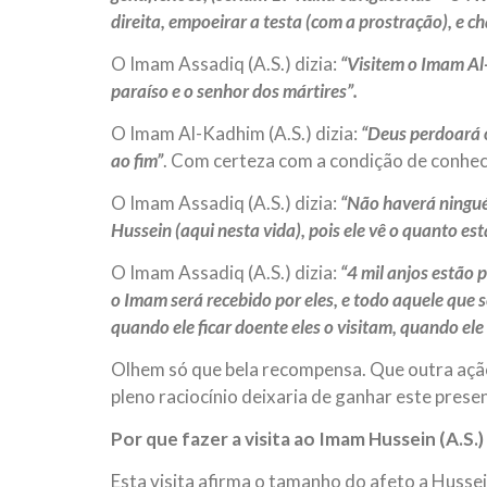
direita, empoeirar a testa (com a prostração), e 
O Imam Assadiq (A.S.) dizia:
“Visitem o Imam Al-
paraíso e o senhor dos mártires”.
O Imam Al-Kadhim (A.S.) dizia:
“Deus perdoará o
ao fim”
. Com certeza com a condição de conhec
O Imam Assadiq (A.S.) dizia:
“Não haverá ninguém
Hussein (aqui nesta vida), pois ele vê o quanto e
O Imam Assadiq (A.S.) dizia:
“4 mil anjos estão
o Imam será recebido por eles, e todo aquele que
quando ele ficar doente eles o visitam, quando ele
Olhem só que bela recompensa. Que outra aç
pleno raciocínio deixaria de ganhar este prese
Por que fazer a visita ao Imam Hussein (A.S.)
Esta visita afirma o tamanho do afeto a Hussei