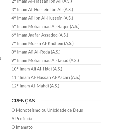
2° Imam Al-Hassan Ibn Ali (A.S.)
3° Imam Al-Hussein Ibn Ali (A.S.)
4° Imam Ali Ibn Al-Hussein (A.S.)
5° Imam Mohammad Al-Baqer (A.S.)
6° Imam Jaafar Assadeq (A.S.)
7° Imam Mussa Al-Kadhem (A.S.)
8° Imam Ali Al-Reda (A.S.)
e
9° Imam Mohammad Al-Jauád (A.S.)
10° Imam Ali Al-Hádi (A.S.)
11° Imam Al-Hassan Al-Ascari (A.S.)
12° Imam Al-Mahdi (A.S.)
CRENÇAS
O Monoteísmo ou Unicidade de Deus
A Profecia
O Imamato