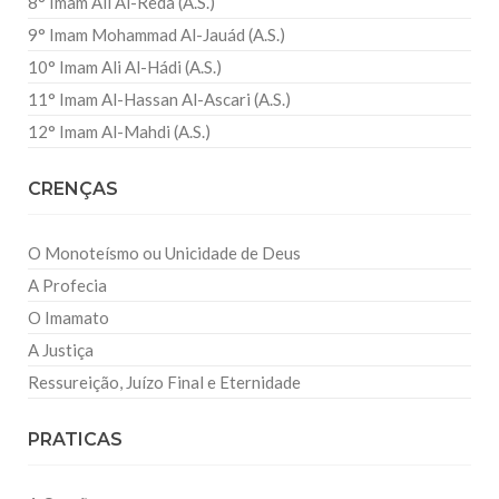
8° Imam Ali Al-Reda (A.S.)
9° Imam Mohammad Al-Jauád (A.S.)
10° Imam Ali Al-Hádi (A.S.)
11° Imam Al-Hassan Al-Ascari (A.S.)
12° Imam Al-Mahdi (A.S.)
CRENÇAS
O Monoteísmo ou Unicidade de Deus
A Profecia
O Imamato
A Justiça
Ressureição, Juízo Final e Eternidade
PRATICAS