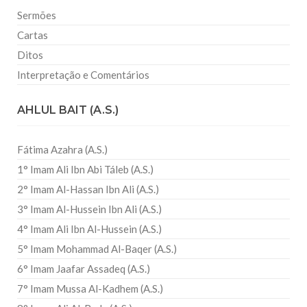
Sermões
Cartas
Ditos
Interpretação e Comentários
AHLUL BAIT (A.S.)
Fátima Azahra (A.S.)
1° Imam Ali Ibn Abi Táleb (A.S.)
2° Imam Al-Hassan Ibn Ali (A.S.)
3° Imam Al-Hussein Ibn Ali (A.S.)
4° Imam Ali Ibn Al-Hussein (A.S.)
5° Imam Mohammad Al-Baqer (A.S.)
6° Imam Jaafar Assadeq (A.S.)
7° Imam Mussa Al-Kadhem (A.S.)