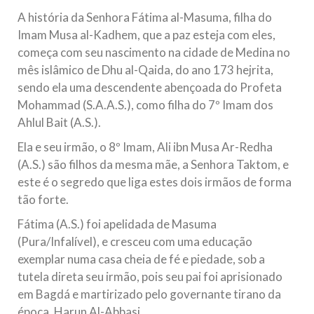
todos os irmãos e irmãs um novo
A história da Senhora Fátima al-Masuma, filha do
Imam Musa al-Kadhem, que a paz esteja com eles,
10 DE NOVEMBRO DE 2013
começa com seu nascimento na cidade de Medina no
Falecimento do Imam Ali Ibn Al-Hussein
mês islâmico de Dhu al-Qaida, do ano 173 hejrita,
(A.S.)
sendo ela uma descendente abençoada do Profeta
Em nome de Deus, o Clemente, o Misericordioso! Diante da
data em que relembramos o martírio do quarto Imam dos
Mohammad (S.A.A.S.), como filha do 7º Imam dos
muçulmanos, o Imam Ali Ibn Al-Hussein Ibn Ali Ibn Abi Táleb
Ahlul Bait (A.S.).
(A.S.), conhecido por “Zein Al-Ábidin” (Formosura
Ela e seu irmão, o 8º Imam, Ali ibn Musa Ar-Redha
NOTÍCIAS
(A.S.) são filhos da mesma mãe, a Senhora Taktom, e
este é o segredo que liga estes dois irmãos de forma
3 DE JULHO DE 2014
tão forte.
Centro Islâmico no Brasil recebe o ex-
ministro das Relações Exteriores da
Fátima (A.S.) foi apelidada de Masuma
República Islâmica do Irã
(Pura/Infalível), e cresceu com uma educação
Na noite da quinta-feira, 03 de Abril, o Centro Islâmico no
exemplar numa casa cheia de fé e piedade, sob a
Brasil recebeu em sua sede, em São Paulo, o ex-ministro das
tutela direta seu irmão, pois seu pai foi aprisionado
Relações Exteriores da República Islâmica do Irã, Sr. Kamal
Kharrazi, que encontra-se visitando
em Bagdá e martirizado pelo governante tirano da
época, Harun Al-Abbasi.