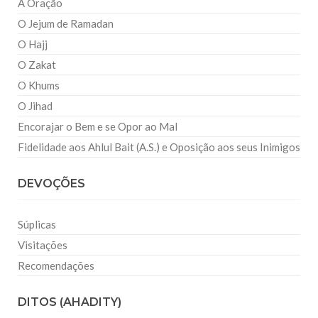
A Oração
O Jejum de Ramadan
O Hajj
O Zakat
O Khums
O Jihad
Encorajar o Bem e se Opor ao Mal
Fidelidade aos Ahlul Bait (A.S.) e Oposição aos seus Inimigos
DEVOÇÕES
Súplicas
Visitações
Recomendações
DITOS (AHADITY)