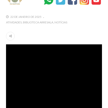
Islâmico no Brasil parabeniza a nação islâmica pela chegada
no ano novo muçulmano de 1435 Hejrita. Desejamos a
todos os irmãos e irmãs um novo
22 DE JANEIRO DE 2025
10 DE NOVEMBRO DE 2013
ATIVIDADES
BIBLIOTECA ARRESALA
NOTÍCIAS
Falecimento do Imam Ali Ibn Al-Hussein
(A.S.)
Em nome de Deus, o Clemente, o Misericordioso! Diante da
data em que relembramos o martírio do quarto Imam dos
muçulmanos, o Imam Ali Ibn Al-Hussein Ibn Ali Ibn Abi Táleb
(A.S.), conhecido por “Zein Al-Ábidin” (Formosura
NOTÍCIAS
3 DE JULHO DE 2014
Centro Islâmico no Brasil recebe o ex-
ministro das Relações Exteriores da
República Islâmica do Irã
Na noite da quinta-feira, 03 de Abril, o Centro Islâmico no
Brasil recebeu em sua sede, em São Paulo, o ex-ministro das
Relações Exteriores da República Islâmica do Irã, Sr. Kamal
Kharrazi, que encontra-se visitando