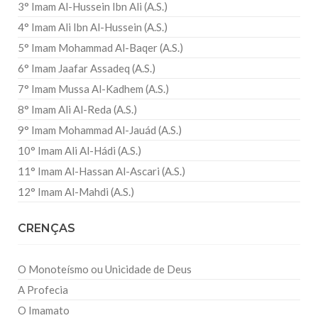
3° Imam Al-Hussein Ibn Ali (A.S.)
4° Imam Ali Ibn Al-Hussein (A.S.)
5° Imam Mohammad Al-Baqer (A.S.)
6° Imam Jaafar Assadeq (A.S.)
7° Imam Mussa Al-Kadhem (A.S.)
8° Imam Ali Al-Reda (A.S.)
9° Imam Mohammad Al-Jauád (A.S.)
10° Imam Ali Al-Hádi (A.S.)
11° Imam Al-Hassan Al-Ascari (A.S.)
12° Imam Al-Mahdi (A.S.)
CRENÇAS
O Monoteísmo ou Unicidade de Deus
A Profecia
O Imamato