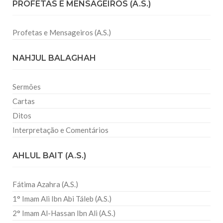
PROFETAS E MENSAGEIROS (A.S.)
Profetas e Mensageiros (A.S.)
NAHJUL BALAGHAH
Sermões
Cartas
Ditos
Interpretação e Comentários
AHLUL BAIT (A.S.)
Fátima Azahra (A.S.)
1° Imam Ali Ibn Abi Táleb (A.S.)
2° Imam Al-Hassan Ibn Ali (A.S.)