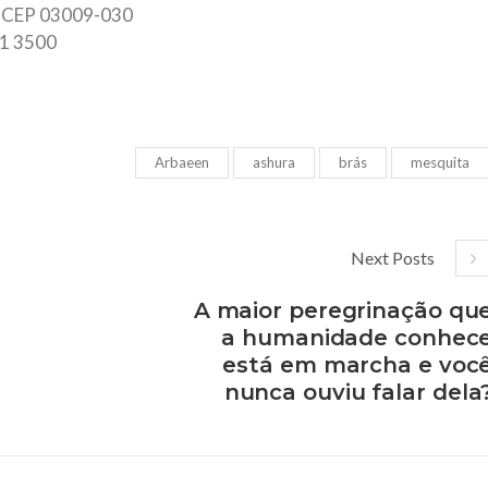
 – CEP 03009-030
51 3500
Arbaeen
ashura
brás
mesquita
Next Posts
A maior peregrinação qu
a humanidade conhec
está em marcha e voc
nunca ouviu falar dela