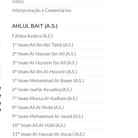
Ditos
Interpretação e Comentários
AHLUL BAIT (A.S.)
Fátima Azahra (A.S.)
1° Imam Ali Ibn Abi Táleb (A.S.)
2° Imam Al-Hassan Ibn Ali (A.S.)
3° Imam Al-Hussein Ibn Ali (A.S.)
4° Imam Ali Ibn Al-Hussein (A.S.)
5° Imam Mohammad Al-Baqer (A.S.)
e
6° Imam Jaafar Assadeq (A.S.)
e
7° Imam Mussa Al-Kadhem (A.S.)
ê
8° Imam Ali Al-Reda (A.S.)
?
9° Imam Mohammad Al-Jauád (A.S.)
10° Imam Ali Al-Hádi (A.S.)
11° Imam Al-Hassan Al-Ascari (A.S.)