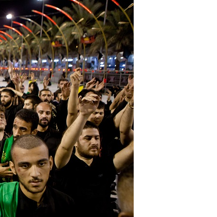
sil recebe o ex-ministro das
 República Islâmica do Irã
Abril, o Centro Islâmico no Brasil recebeu em sua
ro das Relações Exteriores da República Islâmica
encontra-se visitando