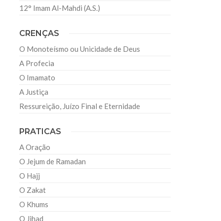
12° Imam Al-Mahdi (A.S.)
CRENÇAS
O Monoteísmo ou Unicidade de Deus
A Profecia
O Imamato
A Justiça
Ressureição, Juízo Final e Eternidade
PRATICAS
A Oração
O Jejum de Ramadan
O Hajj
O Zakat
O Khums
O Jihad