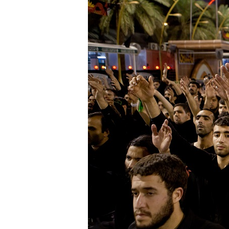
10 DE NOVEMBRO DE 2013
Falecimento do Imam Ali Ibn Al-Hu
Em nome de Deus, o Clemente, o Misericordioso!
relembramos o martírio do quarto Imam dos muçu
Hussein Ibn Ali Ibn Abi Táleb (A.S.), conhecido p