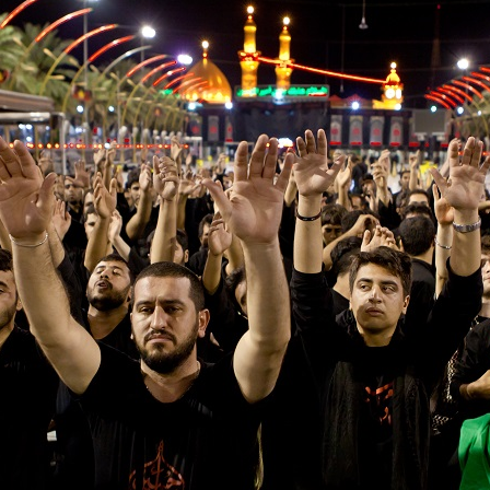
NOTÍCIAS
ssein (A.S.)
3 DE JULHO DE 2014
 Diante da data em que
Centro Islâmico no Bra
lmanos, o Imam Ali Ibn Al-
Relações Exteriores da
or “Zein Al-Ábidin” (Formosura
Na noite da quinta-feira, 03 de 
sede, em São Paulo, o ex-minist
do Irã, Sr. Kamal Kharrazi, que 