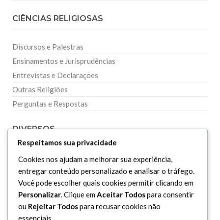
CIÊNCIAS RELIGIOSAS
Discursos e Palestras
Ensinamentos e Jurisprudências
Entrevistas e Declarações
Outras Religiões
Perguntas e Respostas
DIVERSOS
Respeitamos sua privacidade
Curiosidades
Cookies nos ajudam a melhorar sua experiência,
entregar conteúdo personalizado e analisar o tráfego.
Dicionário Islâmico
Você pode escolher quais cookies permitir clicando em
Downloads
Personalizar
. Clique em
Aceitar Todos
para consentir
ou
Rejeitar Todos
para recusar cookies não
essenciais.