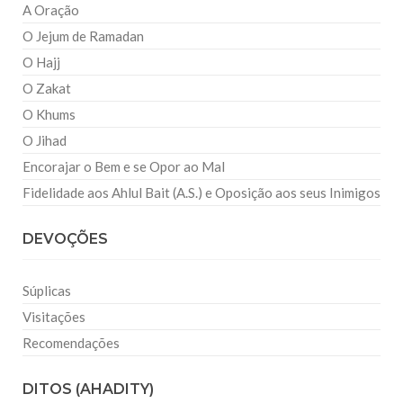
A Oração
O Jejum de Ramadan
O Hajj
O Zakat
O Khums
O Jihad
Encorajar o Bem e se Opor ao Mal
Fidelidade aos Ahlul Bait (A.S.) e Oposição aos seus Inimigos
DEVOÇÕES
Súplicas
Visitações
Recomendações
DITOS (AHADITY)