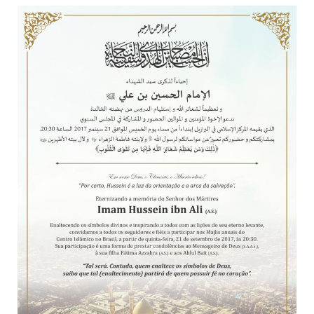
todos os irmãos e irmãs um novo
10 DE NOVEMBRO DE 2013
Falecimento do Imam Ali Ibn Al-Hussein
(A.S.)
Em nome de Deus, o Clemente, o Misericordioso! Diante da
data em que relembramos o martírio do quarto Imam dos
muçulmanos, o Imam Ali Ibn Al-Hussein Ibn Ali Ibn Abi Táleb
(A.S.), conhecido por “Zein Al-Ábidin” (Formosura
NOTÍCIAS
3 DE JULHO DE 2014
Centro Islâmico no Brasil recebe o ex-
ministro das Relações Exteriores da
República Islâmica do Irã
Na noite da quinta-feira, 03 de Abril, o Centro Islâmico no
Brasil recebeu em sua sede, em São Paulo, o ex-ministro das
Relações Exteriores da República Islâmica do Irã, Sr. Kamal
Kharrazi, que encontra-se visitando