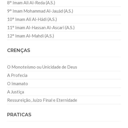
8° Imam Ali Al-Reda (A.S.)
9° Imam Mohammad Al-Jauád (A.S.)
10° Imam Ali Al-Hádi (A.S.)
11° Imam Al-Hassan Al-Ascari (A.S.)
12° Imam Al-Mahdi (A.S.)
CRENÇAS
O Monoteísmo ou Unicidade de Deus
A Profecia
O Imamato
A Justiça
Ressureição, Juízo Final e Eternidade
PRATICAS