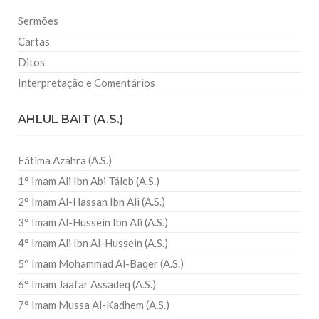
Sermões
Cartas
Ditos
Interpretação e Comentários
AHLUL BAIT (A.S.)
Fátima Azahra (A.S.)
1° Imam Ali Ibn Abi Táleb (A.S.)
2° Imam Al-Hassan Ibn Ali (A.S.)
3° Imam Al-Hussein Ibn Ali (A.S.)
4° Imam Ali Ibn Al-Hussein (A.S.)
5° Imam Mohammad Al-Baqer (A.S.)
6° Imam Jaafar Assadeq (A.S.)
7° Imam Mussa Al-Kadhem (A.S.)