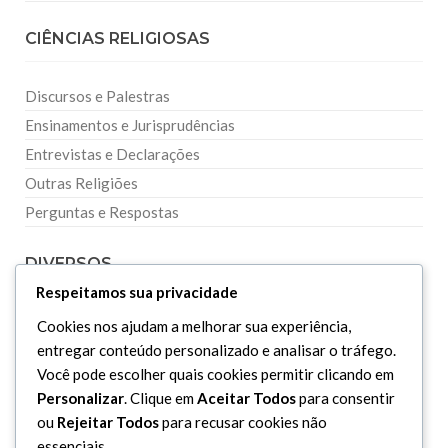
CIÊNCIAS RELIGIOSAS
Discursos e Palestras
Ensinamentos e Jurisprudências
Entrevistas e Declarações
Outras Religiões
Perguntas e Respostas
DIVERSOS
Respeitamos sua privacidade
Curiosidades
Cookies nos ajudam a melhorar sua experiência,
entregar conteúdo personalizado e analisar o tráfego.
Dicionário Islâmico
Você pode escolher quais cookies permitir clicando em
Downloads
Personalizar
. Clique em
Aceitar Todos
para consentir
ou
Rejeitar Todos
para recusar cookies não
essenciais.