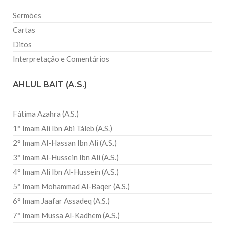
Sermões
Cartas
Ditos
Interpretação e Comentários
AHLUL BAIT (A.S.)
Fátima Azahra (A.S.)
1° Imam Ali Ibn Abi Táleb (A.S.)
2° Imam Al-Hassan Ibn Ali (A.S.)
3° Imam Al-Hussein Ibn Ali (A.S.)
4° Imam Ali Ibn Al-Hussein (A.S.)
5° Imam Mohammad Al-Baqer (A.S.)
6° Imam Jaafar Assadeq (A.S.)
7° Imam Mussa Al-Kadhem (A.S.)