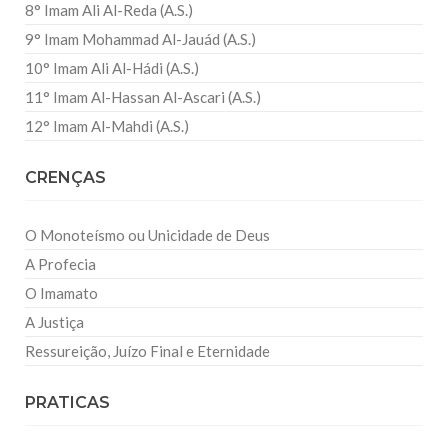
8° Imam Ali Al-Reda (A.S.)
9° Imam Mohammad Al-Jauád (A.S.)
10° Imam Ali Al-Hádi (A.S.)
11° Imam Al-Hassan Al-Ascari (A.S.)
12° Imam Al-Mahdi (A.S.)
CRENÇAS
O Monoteísmo ou Unicidade de Deus
A Profecia
O Imamato
A Justiça
Ressureição, Juízo Final e Eternidade
PRATICAS