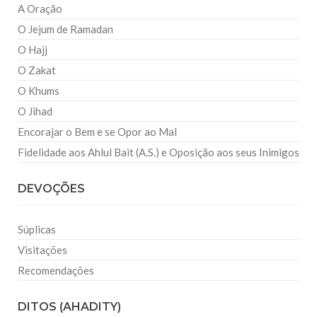
A Oração
O Jejum de Ramadan
O Hajj
O Zakat
O Khums
O Jihad
Encorajar o Bem e se Opor ao Mal
Fidelidade aos Ahlul Bait (A.S.) e Oposição aos seus Inimigos
DEVOÇÕES
Súplicas
Visitações
Recomendações
DITOS (AHADITY)