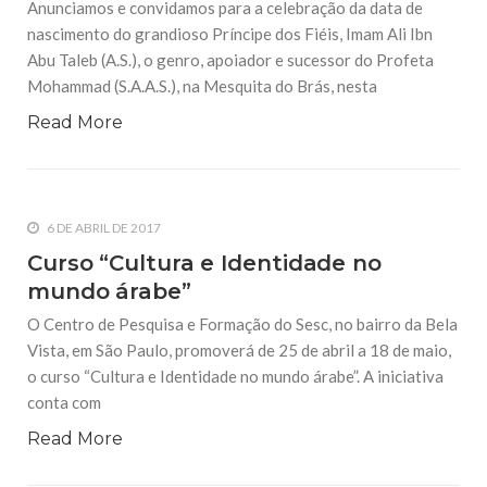
Anunciamos e convidamos para a celebração da data de
26 DE AGOSTO DE 2014
nascimento do grandioso Príncipe dos Fiéis, Imam Ali Ibn
9ª Mostra Mundo Árabe de Cinema
Abu Taleb (A.S.), o genro, apoiador e sucessor do Profeta
Entre os dias 13 de agosto e 16 de setembro, a 9ª Mostra
Mundo Árabe de Cinema apresenta uma programação
Mohammad (S.A.A.S.), na Mesquita do Brás, nesta
especial para o público conhecer um pouco mais sobre a
diversidade cultural e social dos
Read More
26 DE AGOSTO DE 2014
Concurso de cinema Os Árabes e a 25 de
Março: está no ar a plataforma para
inscrições
6 DE ABRIL DE 2017
Está no ar a plataforma digital de inscrições para o
concurso Os Árabes e a 25 de Março, promovido pela
Curso “Cultura e Identidade no
Câmara de Comércio Árabe-Brasileira e pelo Instituto da
mundo árabe”
Cultura Árabe – ICArabe. Com curadoria de
O Centro de Pesquisa e Formação do Sesc, no bairro da Bela
NOTÍCIAS
Vista, em São Paulo, promoverá de 25 de abril a 18 de maio,
9 DE SETEMBRO DE 2014
o curso “Cultura e Identidade no mundo árabe”. A iniciativa
Celebração do Mês de Ramadan no
conta com
Centro Islâmico no Brasil
São Paulo, 8 de Julho de 2014. Estamos vivendo os dias e
Read More
noites do mês abençoado de Ramadan, um mês de caridade,
súplica, devoção e união. Como disse o Profeta Mohammad
(saas) em um de