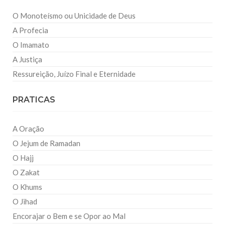
O Monoteísmo ou Unicidade de Deus
A Profecia
O Imamato
A Justiça
Ressureição, Juízo Final e Eternidade
PRATICAS
A Oração
O Jejum de Ramadan
O Hajj
O Zakat
O Khums
O Jihad
Encorajar o Bem e se Opor ao Mal