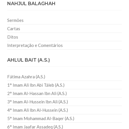
NAHJUL BALAGHAH
Sermões
Cartas
Ditos
Interpretação e Comentários
AHLUL BAIT (A.S.)
Fátima Azahra (A.S.)
1° Imam Ali Ibn Abi Táleb (A.S.)
2° Imam Al-Hassan Ibn Ali (A.S.)
3° Imam Al-Hussein Ibn Ali (A.S.)
4° Imam Ali Ibn Al-Hussein (A.S.)
5° Imam Mohammad Al-Baqer (A.S.)
6° Imam Jaafar Assadeq (A.S.)