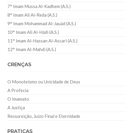
7° Imam Mussa Al-Kadhem (A.S.)
8° Imam Ali Al-Reda (A.S.)
9° Imam Mohammad Al-Jauád (A.S.)
10° Imam Ali Al-Hádi (A.S.)
11° Imam Al-Hassan Al-Ascari (A.S.)
12° Imam Al-Mahdi (A.S.)
CRENÇAS
O Monoteísmo ou Unicidade de Deus
A Profecia
O Imamato
A Justiça
Ressureição, Juízo Final e Eternidade
PRATICAS