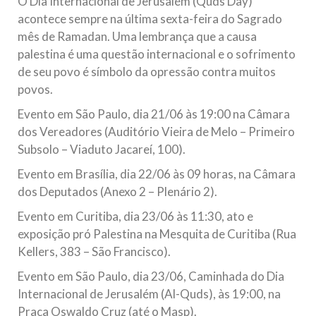
O Dia Internacional de Jerusalém (Quds Day)
todos os irmãos e irmãs um novo
acontece sempre na última sexta-feira do Sagrado
mês de Ramadan. Uma lembrança que a causa
10 DE NOVEMBRO DE 2013
palestina é uma questão internacional e o sofrimento
Falecimento do Imam Ali Ibn Al-Hussein
de seu povo é símbolo da opressão contra muitos
(A.S.)
povos.
Em nome de Deus, o Clemente, o Misericordioso! Diante da
data em que relembramos o martírio do quarto Imam dos
Evento em São Paulo, dia 21/06 às 19:00 na Câmara
muçulmanos, o Imam Ali Ibn Al-Hussein Ibn Ali Ibn Abi Táleb
(A.S.), conhecido por “Zein Al-Ábidin” (Formosura
dos Vereadores (Auditório Vieira de Melo – Primeiro
Subsolo – Viaduto Jacareí, 100).
NOTÍCIAS
Evento em Brasília, dia 22/06 às 09 horas, na Câmara
3 DE JULHO DE 2014
dos Deputados (Anexo 2 – Plenário 2).
Centro Islâmico no Brasil recebe o ex-
Evento em Curitiba, dia 23/06 às 11:30, ato e
ministro das Relações Exteriores da
exposição pró Palestina na Mesquita de Curitiba (
Rua
República Islâmica do Irã
Kellers, 383 – São Francisco).
Na noite da quinta-feira, 03 de Abril, o Centro Islâmico no
Brasil recebeu em sua sede, em São Paulo, o ex-ministro das
Evento em São Paulo, dia 23/06, Caminhada do Dia
Relações Exteriores da República Islâmica do Irã, Sr. Kamal
Kharrazi, que encontra-se visitando
Internacional de Jerusalém (Al-Quds), às 19:00, na
Praça Oswaldo Cruz (até o Masp).