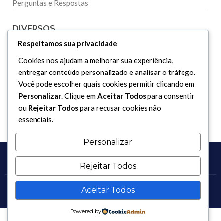
Perguntas e Respostas
DIVERSOS
Respeitamos sua privacidade
Curiosidades
Cookies nos ajudam a melhorar sua experiência,
Dicionário Islâmico
entregar conteúdo personalizado e analisar o tráfego.
Você pode escolher quais cookies permitir clicando em
Downloads
Personalizar
. Clique em
Aceitar Todos
para consentir
ou
Rejeitar Todos
para recusar cookies não
essenciais.
Personalizar
Rejeitar Todos
Aceitar Todos
Copyright 2017 - 2026 / Todos os direitos reservados.
Powered by