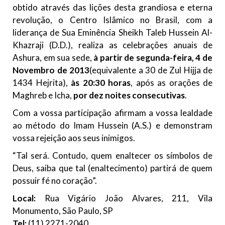
obtido através das lições desta grandiosa e eterna
revolução, o Centro Islâmico no Brasil, com a
liderança de Sua Eminência Sheikh Taleb Hussein Al-
Khazraji (D.D.), realiza as celebrações anuais de
Ashura, em sua sede,
à partir de segunda-feira, 4 de
Novembro de 2013
(equivalente a 30 de Zul Hijja de
1434 Hejrita),
às 20:30 horas
, após as orações de
Maghreb e Icha,
por dez noites consecutivas
.
Com a vossa participação afirmam a vossa lealdade
ao método do Imam Hussein (A.S.) e demonstram
vossa rejeição aos seus inimigos.
“Tal será. Contudo, quem enaltecer os símbolos de
Deus, saiba que tal (enaltecimento) partirá de quem
possuir fé no coração”.
Local:
Rua Vigário João Alvares, 211, Vila
Monumento, São Paulo, SP
Tel:
(11) 2271-2040