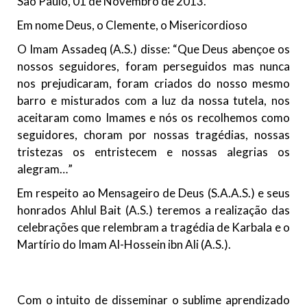
São Paulo, 01 de Novembro de 2013.
todos os irmãos e irmãs um novo
Em nome Deus, o Clemente, o Misericordioso
10 DE NOVEMBRO DE 2013
O Imam Assadeq (A.S.) disse: “Que Deus abençoe os
Falecimento do Imam Ali Ibn Al-Hussein
nossos seguidores, foram perseguidos mas nunca
(A.S.)
nos prejudicaram, foram criados do nosso mesmo
Em nome de Deus, o Clemente, o Misericordioso! Diante da
data em que relembramos o martírio do quarto Imam dos
barro e misturados com a luz da nossa tutela, nos
muçulmanos, o Imam Ali Ibn Al-Hussein Ibn Ali Ibn Abi Táleb
aceitaram como Imames e nós os recolhemos como
(A.S.), conhecido por “Zein Al-Ábidin” (Formosura
seguidores, choram por nossas tragédias, nossas
tristezas os entristecem e nossas alegrias os
NOTÍCIAS
alegram…”
3 DE JULHO DE 2014
Em respeito ao Mensageiro de Deus (S.A.A.S.) e seus
Centro Islâmico no Brasil recebe o ex-
honrados Ahlul Bait (A.S.) teremos a realização das
ministro das Relações Exteriores da
celebrações que relembram a tragédia de Karbala e o
República Islâmica do Irã
Martírio do Imam Al-Hossein ibn Ali (A.S.).
Na noite da quinta-feira, 03 de Abril, o Centro Islâmico no
Brasil recebeu em sua sede, em São Paulo, o ex-ministro das
Relações Exteriores da República Islâmica do Irã, Sr. Kamal
Kharrazi, que encontra-se visitando
Com o intuito de disseminar o sublime aprendizado