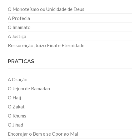
O Monoteísmo ou Unicidade de Deus
A Profecia
O Imamato
A Justiça
Ressureição, Juízo Final e Eternidade
PRATICAS
A Oração
O Jejum de Ramadan
O Hajj
O Zakat
O Khums
O Jihad
Encorajar o Bem e se Opor ao Mal