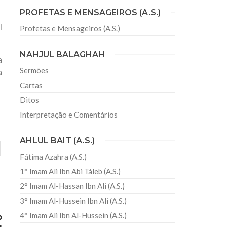
PROFETAS E MENSAGEIROS (A.S.)
l
Profetas e Mensageiros (A.S.)
sil recebe o ex-ministro das
 República Islâmica do Irã
NAHJUL BALAGHAH
a
Abril, o Centro Islâmico no Brasil recebeu em sua
ro das Relações Exteriores da República Islâmica
Sermões
a
encontra-se visitando
Cartas
Ditos
Interpretação e Comentários
AHLUL BAIT (A.S.)
Fátima Azahra (A.S.)
1° Imam Ali Ibn Abi Táleb (A.S.)
2° Imam Al-Hassan Ibn Ali (A.S.)
3° Imam Al-Hussein Ibn Ali (A.S.)
o
4° Imam Ali Ibn Al-Hussein (A.S.)