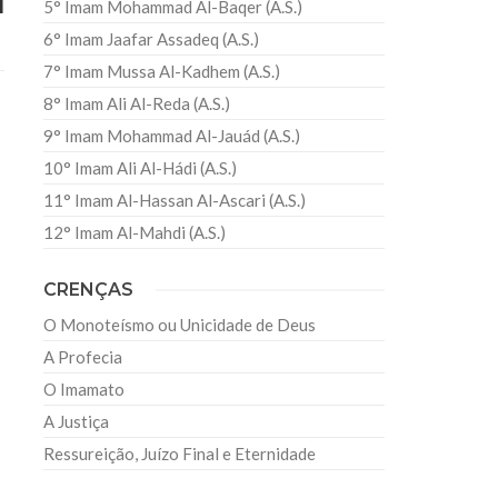
l
5° Imam Mohammad Al-Baqer (A.S.)
6° Imam Jaafar Assadeq (A.S.)
7° Imam Mussa Al-Kadhem (A.S.)
8° Imam Ali Al-Reda (A.S.)
9° Imam Mohammad Al-Jauád (A.S.)
10° Imam Ali Al-Hádi (A.S.)
11° Imam Al-Hassan Al-Ascari (A.S.)
12° Imam Al-Mahdi (A.S.)
CRENÇAS
O Monoteísmo ou Unicidade de Deus
A Profecia
O Imamato
A Justiça
Ressureição, Juízo Final e Eternidade