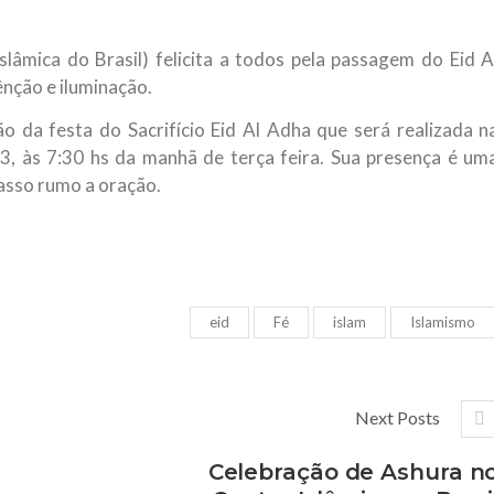
NOTÍCIAS
ssein (A.S.)
3 DE JULHO DE 2014
lâmica do Brasil) felicita a todos pela passagem do Eid A
 Diante da data em que
Centro Islâmico no Bra
ênção e iluminação.
lmanos, o Imam Ali Ibn Al-
Relações Exteriores da
or “Zein Al-Ábidin” (Formosura
 da festa do Sacrifício Eid Al Adha que será realizada n
Na noite da quinta-feira, 03 de 
sede, em São Paulo, o ex-minist
3, às 7:30 hs da manhã de terça feira. Sua presença é um
do Irã, Sr. Kamal Kharrazi, que 
passo rumo a oração.
eid
Fé
islam
Islamismo
Next Posts
Celebração de Ashura n