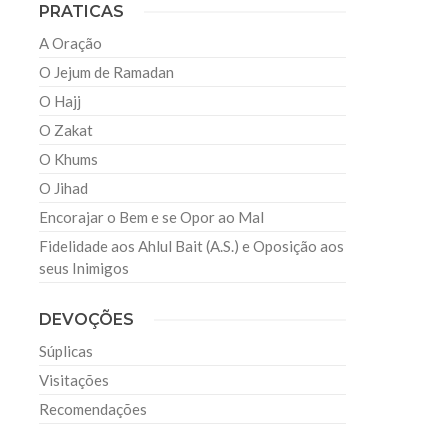
PRATICAS
A Oração
O Jejum de Ramadan
O Hajj
O Zakat
O Khums
O Jihad
Encorajar o Bem e se Opor ao Mal
Fidelidade aos Ahlul Bait (A.S.) e Oposição aos
seus Inimigos
DEVOÇÕES
Súplicas
Visitações
Recomendações