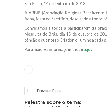
São Paulo, 14 de Outubro de 2013.
10 DE NOVEMBRO DE 2013
Falecimento do Imam Ali Ibn Al-Hu
A ARBIB (Associação Religiosa Beneficente Is
Em nome de Deus, o Clemente, o Misericordioso!
Adha, festa do Sacrifício, desejando a todos b
relembramos o martírio do quarto Imam dos muçu
Hussein Ibn Ali Ibn Abi Táleb (A.S.), conhecido p
Convidamos a todos a participarem da oração
Mesquita do Brás, dia 15 de outubro de 201
bênção e que nosso Criador, o ilumine a cada 
Para maiores informações clique
aqui
.
Previous Posts
Palestra sobre o tema: