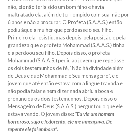
não, ele não teria sido um bom filho e havia
maltratado ela, além de ter rompido com sua mãe por
6 anos e não a procurar. O Profeta (S.A.A.S.) então
pediu àquela mulher que perdoasse o seu filho.
Primeiro ela resistiu, mas depois, pela posição e pela
grandeza que o profeta Mohammad (S.A.A.S.) tinha
ela perdoou seu filho. Depois disso, o profeta
Mohammad (S.A.A.S.) pediu ao jovem que repetisse
os dois testemunhos de fé, “Não há divindade além
de Deus e que Mohammad é Seu mensageiro”, e o
jovem que até então estava com a lingue travada e
não podia falar e nem dizer nada abriu a boca e
pronunciou os dois testemunhos. Depois disso o
Mensageiro de Deus (S.A.A.S.) perguntou o que ele
estava vendo. O jovem disse:
“Eu via um homem
horroroso, sujo e fedorento, ele me ameaçava. De
repente ele foi embora”.