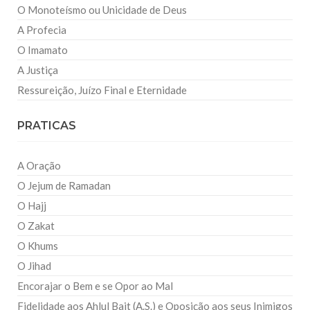
O Monoteísmo ou Unicidade de Deus
A Profecia
O Imamato
A Justiça
Ressureição, Juízo Final e Eternidade
PRATICAS
A Oração
O Jejum de Ramadan
O Hajj
O Zakat
O Khums
O Jihad
Encorajar o Bem e se Opor ao Mal
Fidelidade aos Ahlul Bait (A.S.) e Oposição aos seus Inimigos