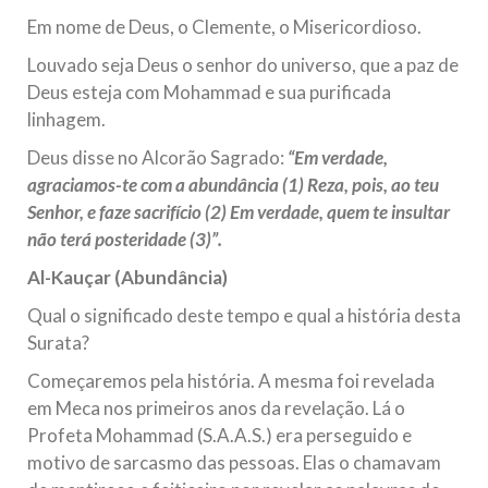
todos os irmãos e irmãs um novo
Em nome de Deus, o Clemente, o Misericordioso.
10 DE NOVEMBRO DE 2013
Louvado seja Deus o senhor do universo, que a paz de
Falecimento do Imam Ali Ibn Al-Hussein
Deus esteja com Mohammad e sua purificada
(A.S.)
linhagem.
Em nome de Deus, o Clemente, o Misericordioso! Diante da
Deus disse no Alcorão Sagrado:
“Em verdade,
data em que relembramos o martírio do quarto Imam dos
muçulmanos, o Imam Ali Ibn Al-Hussein Ibn Ali Ibn Abi Táleb
agraciamos-te com a abundância (1) Reza, pois, ao teu
(A.S.), conhecido por “Zein Al-Ábidin” (Formosura
Senhor, e faze sacrifício (2) Em verdade, quem te insultar
não terá posteridade (3)”.
NOTÍCIAS
Al-Kauçar (Abundância)
3 DE JULHO DE 2014
Centro Islâmico no Brasil recebe o ex-
Qual o significado deste tempo e qual a história desta
ministro das Relações Exteriores da
Surata?
República Islâmica do Irã
Começaremos pela história. A mesma foi revelada
Na noite da quinta-feira, 03 de Abril, o Centro Islâmico no
em Meca nos primeiros anos da revelação. Lá o
Brasil recebeu em sua sede, em São Paulo, o ex-ministro das
Relações Exteriores da República Islâmica do Irã, Sr. Kamal
Profeta Mohammad (S.A.A.S.) era perseguido e
Kharrazi, que encontra-se visitando
motivo de sarcasmo das pessoas. Elas o chamavam