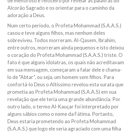
de mentiroso e feiticeiro por revelar as palavras do
Alcorão Sagrado e os orientar para o caminho da
adoração a Deus.
Num certo período, o Profeta Mohammad (S.A.A.S.)
casou e teve alguns filhos, mas nenhum deles
sobreviveu. Todos morreram. Al-Qasem, Ibrahim,
entre outros, morreram ainda pequenos e isto deixou
o coração do Profeta Mohammad (S.A.A.S.) triste. O
fato é que alguns idolatras, os quais não acreditavam
em sua mensagem, começaram a falar dele e chama-
lo de “Abtar”, ou seja, um homem sem filhos. Para
confortá-lo Deus o Altíssimo revelou esta surata que
prometia ao Profeta Mohammad (S.A.A.S) em sua
revelação que ele teria uma grande abundância. Por
outro lado, o termo Al-Kauçar foi interpretado por
alguns sábios como o nome da Fátima. Portanto,
Deus estaria prometendo ao Profeta Mohammad
(S.A.A.S.) que logo ele seria agraciado com uma filha