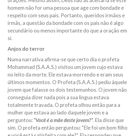
orações. Mesmo assim, Deus não as aceitaria se este
homem não for uma pessoa que age com bondade e
respeito com seus pais. Portanto, queridos irmãos e
irmãs, a questão da bondade com os pais não é algo
secundário ou menos importante do que a oração em
si.
Anjos do terror
Numa narrativa afirma-se que certo dia o profeta
Mohammad (S.A.A.S.) visitou um jovem cujo estava
no leito da morte. Ele estava morrendo e eram seus
últimos momentos. O Profeta (S.A.A.S.) pediu àquele
jovem que falasse os dois testemunhos. O jovem não
conseguia dizer nada pois a sua língua estava
totalmente travada. O profeta olhou então para a
mulher que estava ao lado daquele jovem e a
perguntou:
“Você é a mãe deste jovem?”
. Ela disse que
sim. O profeta então perguntou: “Ele foi um bom filho
e você está satisfeita com ele?”. Ela respondeu que