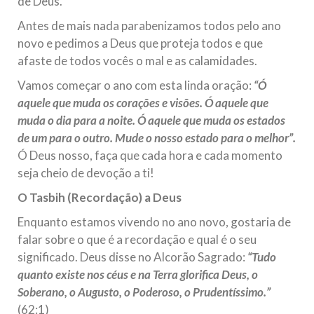
de Deus.
Na noite da quinta-feira, 03 de Abril, o Centro Islâmico no
Brasil recebeu em sua sede, em São Paulo, o ex-ministro das
Antes de mais nada parabenizamos todos pelo ano
Relações Exteriores da República Islâmica do Irã, Sr. Kamal
novo e pedimos a Deus que proteja todos e que
Kharrazi, que encontra-se visitando
afaste de todos vocês o mal e as calamidades.
Vamos começar o ano com esta linda oração:
“Ó
aquele que muda os corações e visões. Ó aquele que
muda o dia para a noite. Ó aquele que muda os estados
de um para o outro. Mude o nosso estado para o melhor”.
Ó Deus nosso, faça que cada hora e cada momento
seja cheio de devoção a ti!
O Tasbih (Recordação) a Deus
Enquanto estamos vivendo no ano novo, gostaria de
falar sobre o que é a recordação e qual é o seu
significado. Deus disse no Alcorão Sagrado:
“Tudo
quanto existe nos céus e na Terra glorifica Deus, o
Soberano, o Augusto, o Poderoso, o Prudentíssimo.”
(62:1)