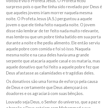
voltou e viu o Profeta Jesus. O Profeta ficou
surpreso pois o que lhe tinha sido revelado por Deus é
que aqueles jovens iriam morrer naquela mesma
noite. O Profeta Jesus (A.S.) perguntou a aquele
jovem o que ele tinha feito naquela noite. O jovem
disse não lembrar de ter feito nada muito relevante,
mas lembrou que um pobre tinha batido em sua porta
durante a noite e lhe pediu alimento. Ele então serviu
aquele pobre com comida e foi só isso. Naquela
mesma noite e na casa deles havia uma grande
serpente que atacaria aquele casal e os mataria, mas
aquele donativo que foi feito a aquele pobre fez que
Deus afastasse as calamidades e tragédias deles.
Os donativos são uma forma de esforço pela causa
de Deus e certamente que Deus abençoará os
doadores e os agraciará com suas bênçãos.
Louvado seja Deus, o Senhor do universo, que a paz e
a benção e Deus estejam com Mohammad e sua