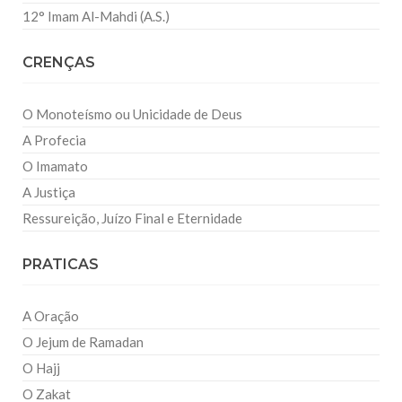
12° Imam Al-Mahdi (A.S.)
CRENÇAS
O Monoteísmo ou Unicidade de Deus
A Profecia
O Imamato
A Justiça
Ressureição, Juízo Final e Eternidade
PRATICAS
A Oração
O Jejum de Ramadan
O Hajj
O Zakat