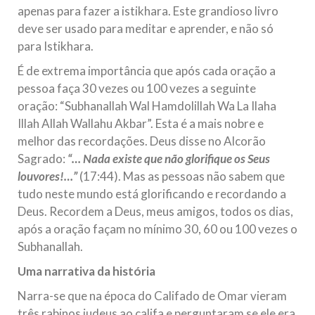
apenas para fazer a istikhara. Este grandioso livro
deve ser usado para meditar e aprender, e não só
para Istikhara.
É de extrema importância que após cada oração a
pessoa faça 30 vezes ou 100 vezes a seguinte
oração: “Subhanallah Wal Hamdolillah Wa La Ilaha
Illah Allah Wallahu Akbar”. Esta é a mais nobre e
melhor das recordações. Deus disse no Alcorão
Sagrado:
“… Nada existe que não glorifique os Seus
louvores!…”
(17:44). Mas as pessoas não sabem que
tudo neste mundo está glorificando e recordando a
Deus. Recordem a Deus, meus amigos, todos os dias,
após a oração façam no mínimo 30, 60 ou 100 vezes o
Subhanallah.
Uma narrativa da história
Narra-se que na época do Califado de Omar vieram
três rabinos judeus ao califa e perguntaram se ele era