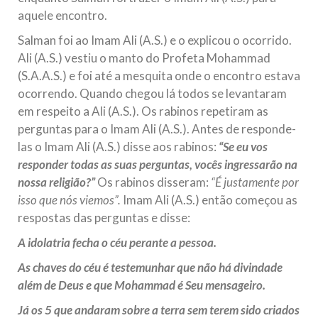
aquele encontro.
Salman foi ao Imam Ali (A.S.) e o explicou o ocorrido.
Ali (A.S.) vestiu o manto do Profeta Mohammad
(S.A.A.S.) e foi até a mesquita onde o encontro estava
ocorrendo. Quando chegou lá todos se levantaram
em respeito a Ali (A.S.). Os rabinos repetiram as
perguntas para o Imam Ali (A.S.). Antes de responde-
las o Imam Ali (A.S.) disse aos rabinos:
“Se eu vos
responder todas as suas perguntas, vocês ingressarão na
nossa religião?”
Os rabinos disseram:
“É justamente por
isso que nós viemos”.
Imam Ali (A.S.) então começou as
respostas das perguntas e disse:
A idolatria fecha o céu perante a pessoa.
As chaves do céu é testemunhar que não há divindade
além de Deus e que Mohammad é Seu mensageiro.
Já os 5 que andaram sobre a terra sem terem sido criados