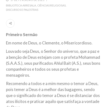
5 DE NOVEMBRO DE 2013
BIBLIOTECA ARRESALA
CIÊNCIAS RELIGIOSAS
DISCURSOS E PALESTRAS
Ano Novo Islâmico e Início de Muharam
Em nome de Deus, O Clemente, O Misericordioso! O Centro
Islâmico no Brasil parabeniza a nação islâmica pela chegada
no ano novo muçulmano de 1435 Hejrita. Desejamos a
todos os irmãos e irmãs um novo
Primeiro Sermão
10 DE NOVEMBRO DE 2013
Em nome de Deus, o Clemente, o Misericordioso.
Falecimento do Imam Ali Ibn Al-Hussein
(A.S.)
Louvado seja Deus, o Senhor do universo, que a paz e
Em nome de Deus, o Clemente, o Misericordioso! Diante da
a benção de Deus estejam com o profeta Mohammad
data em que relembramos o martírio do quarto Imam dos
muçulmanos, o Imam Ali Ibn Al-Hussein Ibn Ali Ibn Abi Táleb
(S.A.A.S.), seus purificados Ahlul Bait (A.S.), seus bons
(A.S.), conhecido por “Zein Al-Ábidin” (Formosura
companheiros e todos os seus profetas e
mensageiros.
NOTÍCIAS
Recomendo a todos e a mim mesmo o temor a Deus,
3 DE JULHO DE 2014
pois temer a Deus é a melhor das bagagens, sendo
Centro Islâmico no Brasil recebe o ex-
que o significado do temor a Deus é se distanciar dos
ministro das Relações Exteriores da
atos ilícitos e praticar aquilo que satisfaça a vontade
República Islâmica do Irã