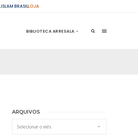
L
ISLAM BRASIL
LOJA
BIBLIOTECA ARRESALA
ções Sobre o Conflito
 presente artigo resume as principais
s atentados de 11 de setembro e a subseqüente
stão. As Raízes do Conflito Os atentados a Nova
nício de Muharam
ARQUIVOS
 Misericordioso! O Centro Islâmico no Brasil
Arquivos
ela chegada no ano novo muçulmano de 1435
irmãos e irmãs um novo