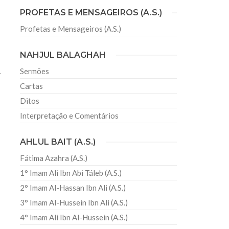
PROFETAS E MENSAGEIROS (A.S.)
Profetas e Mensageiros (A.S.)
sil recebe o ex-ministro das
a
 República Islâmica do Irã
NAHJUL BALAGHAH
Abril, o Centro Islâmico no Brasil recebeu em sua
ro das Relações Exteriores da República Islâmica
Sermões
-
encontra-se visitando
Cartas
Ditos
Interpretação e Comentários
AHLUL BAIT (A.S.)
Fátima Azahra (A.S.)
1° Imam Ali Ibn Abi Táleb (A.S.)
2° Imam Al-Hassan Ibn Ali (A.S.)
3° Imam Al-Hussein Ibn Ali (A.S.)
4° Imam Ali Ibn Al-Hussein (A.S.)