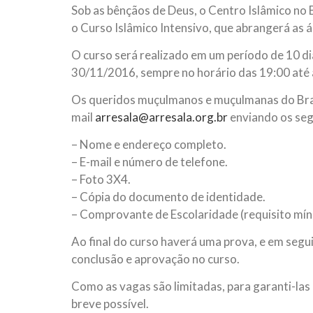
Sob as bênçãos de Deus, o Centro Islâmico no B
10 DE NOVEMBRO DE 2013
Falecimento do Imam Ali Ibn Al-Hu
o Curso Islâmico Intensivo, que abrangerá as á
Em nome de Deus, o Clemente, o Misericordioso!
O curso será realizado em um período de 10 di
relembramos o martírio do quarto Imam dos muçu
Hussein Ibn Ali Ibn Abi Táleb (A.S.), conhecido p
30/11/2016, sempre no horário das 19:00 até 
Os queridos muçulmanos e muçulmanas do Brasi
mail
arresala@arresala.org.br
enviando os seg
– Nome e endereço completo.
– E-mail e número de telefone.
– Foto 3X4.
– Cópia do documento de identidade.
– Comprovante de Escolaridade (requisito mín
Ao final do curso haverá uma prova, e em segui
conclusão e aprovação no curso.
Como as vagas são limitadas, para garanti-la
breve possível.