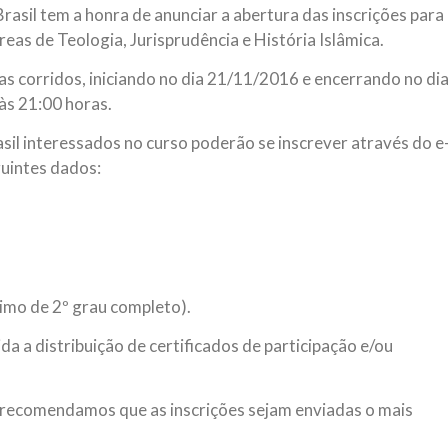
rasil tem a honra de anunciar a abertura das inscrições para
NOTÍCIAS
ssein (A.S.)
reas de Teologia, Jurisprudência e História Islâmica.
3 DE JULHO DE 2014
 Diante da data em que
Centro Islâmico no Bra
as corridos, iniciando no dia 21/11/2016 e encerrando no di
lmanos, o Imam Ali Ibn Al-
Relações Exteriores da
or “Zein Al-Ábidin” (Formosura
às 21:00 horas.
Na noite da quinta-feira, 03 de 
sede, em São Paulo, o ex-minist
l interessados no curso poderão se inscrever através do e
do Irã, Sr. Kamal Kharrazi, que 
uintes dados:
imo de 2º grau completo).
da a distribuição de certificados de participação e/ou
s recomendamos que as inscrições sejam enviadas o mais