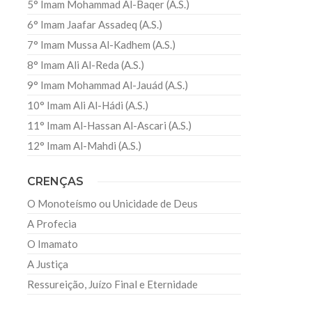
5° Imam Mohammad Al-Baqer (A.S.)
6° Imam Jaafar Assadeq (A.S.)
7° Imam Mussa Al-Kadhem (A.S.)
8° Imam Ali Al-Reda (A.S.)
9° Imam Mohammad Al-Jauád (A.S.)
10° Imam Ali Al-Hádi (A.S.)
11° Imam Al-Hassan Al-Ascari (A.S.)
12° Imam Al-Mahdi (A.S.)
CRENÇAS
O Monoteísmo ou Unicidade de Deus
A Profecia
O Imamato
A Justiça
Ressureição, Juízo Final e Eternidade