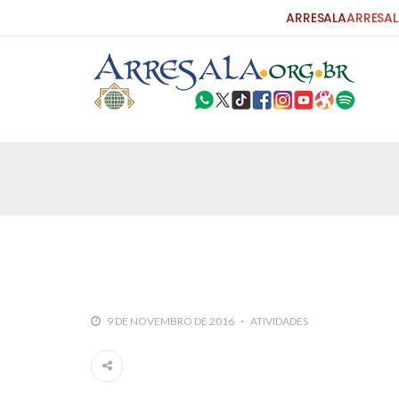
ARRESALA
ARRESAL
25 DE SETEMBRO DE 2010
Carta do Bispo da Flórida ao Pres
Por: Robert Bowan Tradução: Ahmed Ismail (Env
da Igreja Católica, tenente-coronel ex-combaten
verdade ao povo, sr. Presidente, sobre o terrori
terrorismo não
25 DE SETEMBRO DE 2010
As Sementes da Miséria e do Terr
9 DE NOVEMBRO DE 2016
ATIVIDADES
Por: Ahmad Dallal Tradução: Ahmad Ismail Ainda
morte e destruição que abalaram Nova York em 
ter entrado numa guerra cultural e religiosa de 