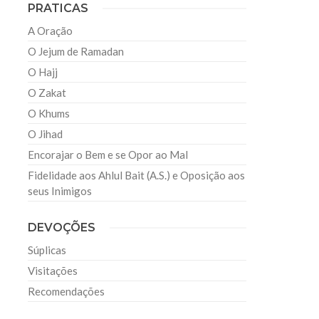
PRATICAS
A Oração
O Jejum de Ramadan
O Hajj
O Zakat
O Khums
O Jihad
Encorajar o Bem e se Opor ao Mal
Fidelidade aos Ahlul Bait (A.S.) e Oposição aos
seus Inimigos
DEVOÇÕES
Súplicas
Visitações
Recomendações