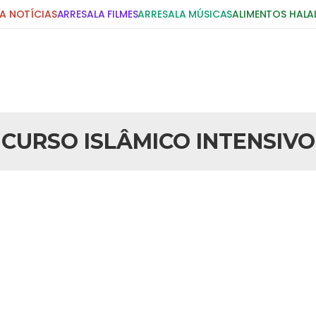
A NOTÍCIAS
ARRESALA FILMES
ARRESALA MÚSICAS
ALIMENTOS HALA
DIGITE E PRESSIONE ENTER!
POSTS RECENTES
CURSO ISLÂMICO INTENSIVO
25 DE SETEMBRO DE 2010
idente Bush
Necessárias Considera
iada por Robert Bowan, Bispo
Por: Ahmed Ismail Introdução O
te) Senhor presidente: Conte a
considerações do autor sobre o
smo. Se os mitos acerca do
agressão americana ao Afegani
5 DE NOVEMBRO DE 2013
or
Ano Novo Islâmico e I
 aturdido pelas imagens de
Em nome de Deus, O Clemente, O
11 de setembro, o mundo parece
parabeniza a nação islâmica p
magnitude. Mais
Hejrita. Desejamos a todos os 