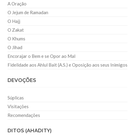
A Oração
O Jejum de Ramadan
O Hajj
O Zakat
O Khums
O Jihad
Encorajar o Bem e se Opor ao Mal
Fidelidade aos Ahlul Bait (A.S.) e Oposição aos seus Inimigos
DEVOÇÕES
Súplicas
Visitações
Recomendações
DITOS (AHADITY)