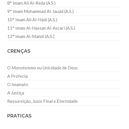
8° Imam Ali Al-Reda (A.S.)
9° Imam Mohammad Al-Jauád (A.S.)
10° Imam Ali Al-Hádi (A.S.)
11° Imam Al-Hassan Al-Ascari (A.S.)
12° Imam Al-Mahdi (A.S.)
CRENÇAS
O Monoteísmo ou Unicidade de Deus
A Profecia
O Imamato
A Justiça
Ressureição, Juízo Final e Eternidade
PRATICAS