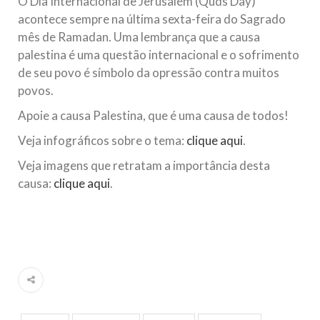
O Dia Internacional de Jerusalém (Quds Day)
todos os irmãos e irmãs um novo
acontece sempre na última sexta-feira do Sagrado
mês de Ramadan. Uma lembrança que a causa
10 DE NOVEMBRO DE 2013
palestina é uma questão internacional e o sofrimento
Falecimento do Imam Ali Ibn Al-Hussein
de seu povo é símbolo da opressão contra muitos
(A.S.)
povos.
Em nome de Deus, o Clemente, o Misericordioso! Diante da
data em que relembramos o martírio do quarto Imam dos
Apoie a causa Palestina, que é uma causa de todos!
muçulmanos, o Imam Ali Ibn Al-Hussein Ibn Ali Ibn Abi Táleb
(A.S.), conhecido por “Zein Al-Ábidin” (Formosura
Veja infográficos sobre o tema:
clique aqui
.
NOTÍCIAS
Veja imagens que retratam a importância desta
causa:
clique aqui
.
3 DE JULHO DE 2014
Centro Islâmico no Brasil recebe o ex-
ministro das Relações Exteriores da
República Islâmica do Irã
Na noite da quinta-feira, 03 de Abril, o Centro Islâmico no
Brasil recebeu em sua sede, em São Paulo, o ex-ministro das
Relações Exteriores da República Islâmica do Irã, Sr. Kamal
Kharrazi, que encontra-se visitando