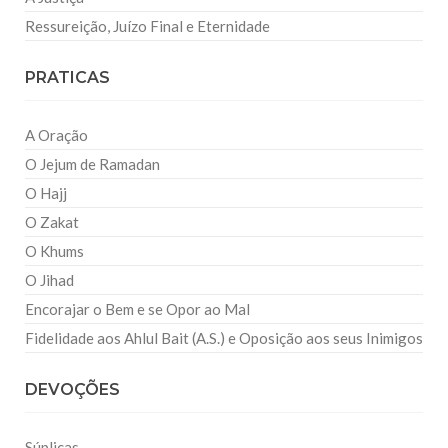
Ressureição, Juízo Final e Eternidade
PRATICAS
A Oração
O Jejum de Ramadan
O Hajj
O Zakat
O Khums
O Jihad
Encorajar o Bem e se Opor ao Mal
Fidelidade aos Ahlul Bait (A.S.) e Oposição aos seus Inimigos
DEVOÇÕES
Súplicas