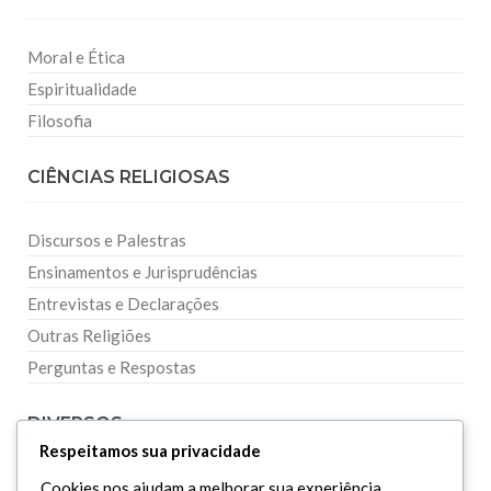
Moral e Ética
Espiritualidade
Filosofia
CIÊNCIAS RELIGIOSAS
Discursos e Palestras
Ensinamentos e Jurisprudências
Entrevistas e Declarações
Outras Religiões
Perguntas e Respostas
DIVERSOS
Respeitamos sua privacidade
Curiosidades
Cookies nos ajudam a melhorar sua experiência,