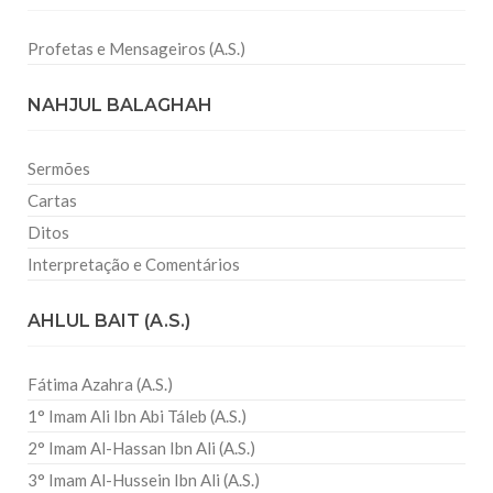
Profetas e Mensageiros (A.S.)
NAHJUL BALAGHAH
Sermões
Cartas
Ditos
Interpretação e Comentários
AHLUL BAIT (A.S.)
Fátima Azahra (A.S.)
1° Imam Ali Ibn Abi Táleb (A.S.)
2° Imam Al-Hassan Ibn Ali (A.S.)
3° Imam Al-Hussein Ibn Ali (A.S.)