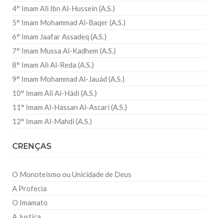
4° Imam Ali Ibn Al-Hussein (A.S.)
5° Imam Mohammad Al-Baqer (A.S.)
6° Imam Jaafar Assadeq (A.S.)
7° Imam Mussa Al-Kadhem (A.S.)
8° Imam Ali Al-Reda (A.S.)
9° Imam Mohammad Al-Jauád (A.S.)
10° Imam Ali Al-Hádi (A.S.)
11° Imam Al-Hassan Al-Ascari (A.S.)
12° Imam Al-Mahdi (A.S.)
CRENÇAS
O Monoteísmo ou Unicidade de Deus
A Profecia
O Imamato
A Justiça