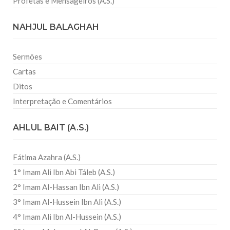
Profetas e Mensageiros (A.S.)
NAHJUL BALAGHAH
Sermões
Cartas
Ditos
Interpretação e Comentários
AHLUL BAIT (A.S.)
Fátima Azahra (A.S.)
1° Imam Ali Ibn Abi Táleb (A.S.)
2° Imam Al-Hassan Ibn Ali (A.S.)
3° Imam Al-Hussein Ibn Ali (A.S.)
4° Imam Ali Ibn Al-Hussein (A.S.)