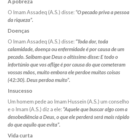
A pobreza
O Imam Assadeq (A.S.) disse:
“O pecado priva a pessoa
da riqueza”.
Doenças
O Imam Assadeq (A.S.) disse:
“Toda dor, toda
calamidade, doença ou enfermidade é por causa de um
pecado. Saibam que Deus o altíssimo disse: E todo o
infortúnio que vos aflige é por causa do que cometeram
vossas mãos, muito embora ele perdoe muitas coisas
(42:30). Deus perdoa muito”.
Insucesso
Um homem pede ao Imam Hussein (A.S.) um conselho
e o Imam (A.S.) diz a ele:
“Aquele que buscar algo com a
desobediência a Deus, o que ele perderá será mais rápido
do que aquilo que evita”.
Vida curta