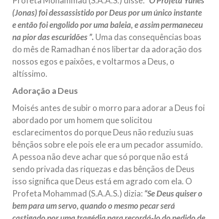
Profeta Mohammad (S.A.A.S.) disse:
“O Profeta Yunes
(Jonas) foi dessassistido por Deus por um único instante
e então foi engolido por uma baleia, e assim permaneceu
na pior das escuridões ”.
Uma das consequências boas
do mês de Ramadhan é nos libertar da adoração dos
nossos egos e paixões, e voltarmos a Deus, o
altíssimo.
Adoração a Deus
Moisés antes de subir o morro para adorar a Deus foi
abordado por um homem que solicitou
esclarecimentos do porque Deus não reduziu suas
bênçãos sobre ele pois ele era um pecador assumido.
A pessoa não deve achar que só porque não está
sendo privada das riquezas e das bênçãos de Deus
isso significa que Deus está em agrado com ela. O
Profeta Mohammad (S.A.A.S.) dizia:
“Se Deus quiser o
bem para um servo, quando o mesmo pecar será
castigado por uma tragédia para recordá-lo do pedido de