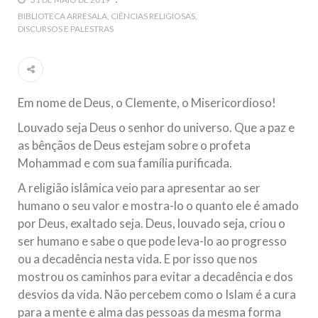
5 DE NOVEMBRO DE 2013
BIBLIOTECA ARRESALA
CIÊNCIAS RELIGIOSAS
DISCURSOS E PALESTRAS
Ano Novo Islâmico e Início de Muharam
Em nome de Deus, O Clemente, O Misericordioso! O Centro
Islâmico no Brasil parabeniza a nação islâmica pela chegada
no ano novo muçulmano de 1435 Hejrita. Desejamos a
todos os irmãos e irmãs um novo
Em nome de Deus, o Clemente, o Misericordioso!
10 DE NOVEMBRO DE 2013
Louvado seja Deus o senhor do universo. Que a paz e
Falecimento do Imam Ali Ibn Al-Hussein
as bênçãos de Deus estejam sobre o profeta
(A.S.)
Mohammad e com sua família purificada.
Em nome de Deus, o Clemente, o Misericordioso! Diante da
data em que relembramos o martírio do quarto Imam dos
muçulmanos, o Imam Ali Ibn Al-Hussein Ibn Ali Ibn Abi Táleb
A religião islâmica veio para apresentar ao ser
(A.S.), conhecido por “Zein Al-Ábidin” (Formosura
humano o seu valor e mostra-lo o quanto ele é amado
por Deus, exaltado seja. Deus, louvado seja, criou o
NOTÍCIAS
ser humano e sabe o que pode leva-lo ao progresso
ou a decadência nesta vida. E por isso que nos
3 DE JULHO DE 2014
mostrou os caminhos para evitar a decadência e dos
Centro Islâmico no Brasil recebe o ex-
desvios da vida. Não percebem como o Islam é a cura
ministro das Relações Exteriores da
para a mente e alma das pessoas da mesma forma
República Islâmica do Irã