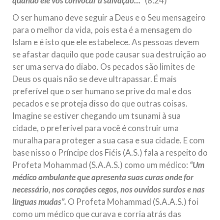
quando ele vos convocar à salvação…”
(8:24)
O ser humano deve seguir a Deus e o Seu mensageiro
para o melhor da vida, pois esta é a mensagem do
Islam e é isto que ele estabelece. As pessoas devem
se afastar daquilo que pode causar sua destruição ao
ser uma serva do diabo. Os pecados são limites de
Deus os quais não se deve ultrapassar. É mais
preferível que o ser humano se prive do mal e dos
pecados e se proteja disso do que outras coisas.
Imagine se estiver chegando um tsunami à sua
cidade, o preferível para você é construir uma
muralha para proteger a sua casa e sua cidade. E com
base nisso o Príncipe dos Fiéis (A.S.) fala a respeito do
Profeta Mohammad (S.A.A.S.) como um médico:
“Um
médico ambulante que apresenta suas curas onde for
necessário, nos corações cegos, nos ouvidos surdos e nas
línguas mudas”.
O Profeta Mohammad (S.A.A.S.) foi
como um médico que curava e corria atrás das