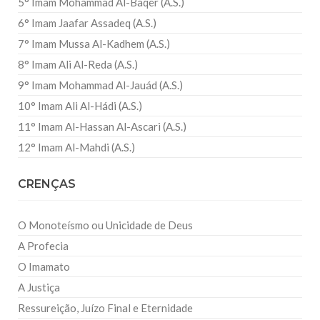
5° Imam Mohammad Al-Baqer (A.S.)
6° Imam Jaafar Assadeq (A.S.)
7° Imam Mussa Al-Kadhem (A.S.)
8° Imam Ali Al-Reda (A.S.)
9° Imam Mohammad Al-Jauád (A.S.)
10° Imam Ali Al-Hádi (A.S.)
11° Imam Al-Hassan Al-Ascari (A.S.)
12° Imam Al-Mahdi (A.S.)
CRENÇAS
O Monoteísmo ou Unicidade de Deus
A Profecia
O Imamato
A Justiça
Ressureição, Juízo Final e Eternidade