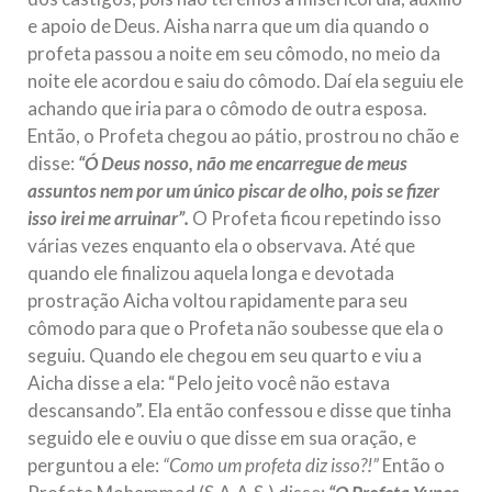
e apoio de Deus. Aisha narra que um dia quando o
profeta passou a noite em seu cômodo, no meio da
noite ele acordou e saiu do cômodo. Daí ela seguiu ele
achando que iria para o cômodo de outra esposa.
Então, o Profeta chegou ao pátio, prostrou no chão e
disse:
“Ó Deus nosso, não me encarregue de meus
assuntos nem por um único piscar de olho, pois se fizer
isso irei me arruinar”.
O Profeta ficou repetindo isso
várias vezes enquanto ela o observava. Até que
quando ele finalizou aquela longa e devotada
prostração Aicha voltou rapidamente para seu
cômodo para que o Profeta não soubesse que ela o
seguiu. Quando ele chegou em seu quarto e viu a
Aicha disse a ela: “Pelo jeito você não estava
descansando”. Ela então confessou e disse que tinha
seguido ele e ouviu o que disse em sua oração, e
perguntou a ele:
“Como um profeta diz isso?!”
Então o