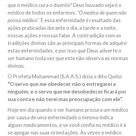
que o médico cura o doente? Deus louvado seja é o
Na noite da quinta-feira, 03 de Abril, o Centro Islâmico no
Brasil recebeu em sua sede, em São Paulo, o ex-ministro das
médico de todos os enfermos.
“Ó medico de quem não
Relações Exteriores da República Islâmica do Irã, Sr. Kamal
Kharrazi, que encontra-se visitando
possui médico”.
E essa enfermidade é resultado das
ações praticadas durante o dia, a tarde e a noite,
nossas ações e nossas falas. A contradição com as
tradições divinas são as principais formas de adquirir
estas enfermidades, e por isso que Deus adverte o
ser humano toda vez que este não observa as normas
divinas.
O Profeta Mohammad (S.A.A.S.) dizia o dito Qudsi:
“O servo que me obedecer não o entregarei a
ninguém, e o servo que me desobedecer ficará por
sua conta e não terei mas preocupação com ele”.
Hoje em dia quando o ser humano procura um médico
por causa de uma enfermidade o mesmo indica
alguns medicamentos, e se você confia no médico irá
se apegar nas suas orientações. Às vezes o médico