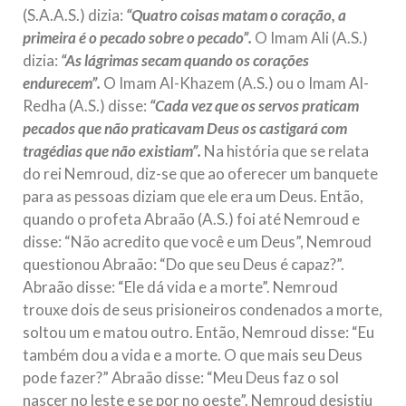
(S.A.A.S.) dizia:
“Quatro coisas matam o coração, a
primeira é o pecado sobre o pecado”.
O Imam Ali (A.S.)
dizia:
“As lágrimas secam quando os corações
endurecem”.
O Imam Al-Khazem (A.S.) ou o Imam Al-
Redha (A.S.) disse:
“Cada vez que os servos praticam
pecados que não praticavam Deus os castigará com
tragédias que não existiam”.
Na história que se relata
do rei Nemroud, diz-se que ao oferecer um banquete
para as pessoas diziam que ele era um Deus. Então,
quando o profeta Abraão (A.S.) foi até Nemroud e
disse: “Não acredito que você e um Deus”, Nemroud
questionou Abraão: “Do que seu Deus é capaz?”.
Abraão disse: “Ele dá vida e a morte”. Nemroud
trouxe dois de seus prisioneiros condenados a morte,
soltou um e matou outro. Então, Nemroud disse: “Eu
também dou a vida e a morte. O que mais seu Deus
pode fazer?” Abraão disse: “Meu Deus faz o sol
nascer no leste e se por no oeste”. Nemroud desistiu