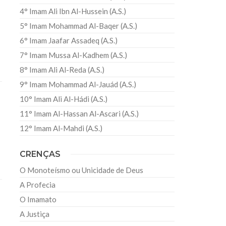
4° Imam Ali Ibn Al-Hussein (A.S.)
5° Imam Mohammad Al-Baqer (A.S.)
6° Imam Jaafar Assadeq (A.S.)
7° Imam Mussa Al-Kadhem (A.S.)
8° Imam Ali Al-Reda (A.S.)
9° Imam Mohammad Al-Jauád (A.S.)
10° Imam Ali Al-Hádi (A.S.)
11° Imam Al-Hassan Al-Ascari (A.S.)
12° Imam Al-Mahdi (A.S.)
CRENÇAS
O Monoteísmo ou Unicidade de Deus
A Profecia
O Imamato
A Justiça