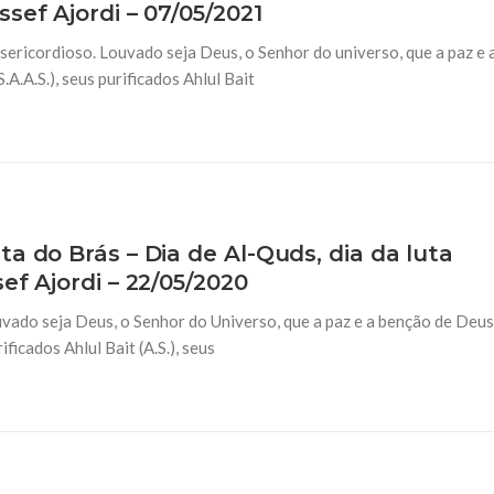
sef Ajordi – 07/05/2021
NOTÍCIAS
ssein (A.S.)
3 DE JULHO DE 2014
ericordioso. Louvado seja Deus, o Senhor do universo, que a paz e 
 Diante da data em que
Centro Islâmico no Bra
lmanos, o Imam Ali Ibn Al-
.A.S.), seus purificados Ahlul Bait
Relações Exteriores da
or “Zein Al-Ábidin” (Formosura
Na noite da quinta-feira, 03 de 
sede, em São Paulo, o ex-minist
do Irã, Sr. Kamal Kharrazi, que 
a do Brás – Dia de Al-Quds, dia da luta
ef Ajordi – 22/05/2020
vado seja Deus, o Senhor do Universo, que a paz e a benção de Deus
icados Ahlul Bait (A.S.), seus