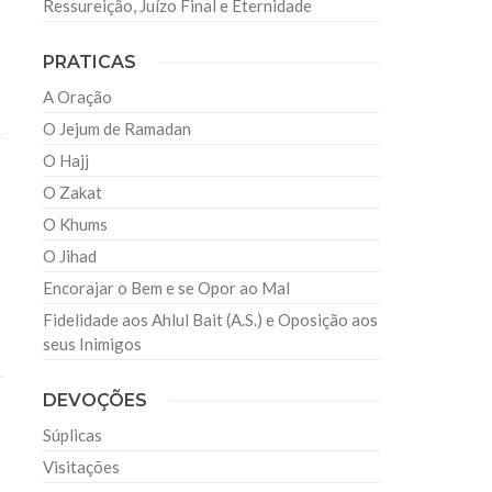
Ressureição, Juízo Final e Eternidade
PRATICAS
A Oração
O Jejum de Ramadan
O Hajj
O Zakat
O Khums
O Jihad
Encorajar o Bem e se Opor ao Mal
Fidelidade aos Ahlul Bait (A.S.) e Oposição aos
seus Inimigos
DEVOÇÕES
Súplicas
Visitações