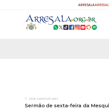
ARRESALA
ARRESAL
25 DE SETEMBRO DE 2010
Carta do Bispo da Flórida ao Pres
Por: Robert Bowan Tradução: Ahmed Ismail (Env
da Igreja Católica, tenente-coronel ex-combaten
verdade ao povo, sr. Presidente, sobre o terrori
terrorismo não
25 DE SETEMBRO DE 2010
As Sementes da Miséria e do Terr
Por: Ahmad Dallal Tradução: Ahmad Ismail Ainda
morte e destruição que abalaram Nova York em 
14 DE JUNHO DE 2021
ter entrado numa guerra cultural e religiosa de 
Sermão de sexta-feira da Mesqui