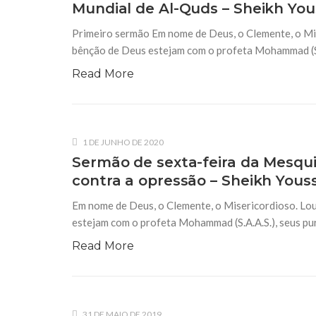
Mundial de Al-Quds – Sheikh Yous
10 DE NOVEMBRO DE 2013
Falecimento do Imam Ali Ibn Al-Hu
Primeiro sermão Em nome de Deus, o Clemente, o Mis
Em nome de Deus, o Clemente, o Misericordioso!
relembramos o martírio do quarto Imam dos muçu
bênção de Deus estejam com o profeta Mohammad (S.A
Hussein Ibn Ali Ibn Abi Táleb (A.S.), conhecido p
Read More
1 DE JUNHO DE 2020
Sermão de sexta-feira da Mesquit
contra a opressão – Sheikh Youss
Em nome de Deus, o Clemente, o Misericordioso. Lou
estejam com o profeta Mohammad (S.A.A.S.), seus purif
Read More
31 DE MAIO DE 2019