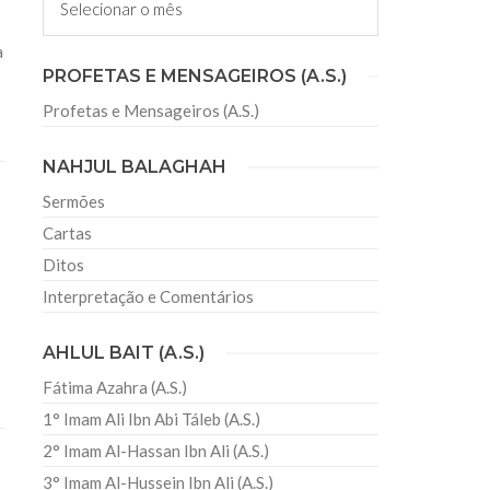
a
sil recebe o ex-ministro das
PROFETAS E MENSAGEIROS (A.S.)
 República Islâmica do Irã
Profetas e Mensageiros (A.S.)
Abril, o Centro Islâmico no Brasil recebeu em sua
ro das Relações Exteriores da República Islâmica
encontra-se visitando
NAHJUL BALAGHAH
Sermões
Cartas
Ditos
Interpretação e Comentários
AHLUL BAIT (A.S.)
Fátima Azahra (A.S.)
1° Imam Ali Ibn Abi Táleb (A.S.)
2° Imam Al-Hassan Ibn Ali (A.S.)
3° Imam Al-Hussein Ibn Ali (A.S.)