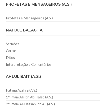
PROFETAS E MENSAGEIROS (A.S.)
Profetas e Mensageiros (A.S.)
NAHJUL BALAGHAH
Sermões
Cartas
Ditos
Interpretação e Comentários
AHLUL BAIT (A.S.)
Fátima Azahra (A.S.)
1° Imam Ali Ibn Abi Táleb (A.S.)
2° Imam Al-Hassan Ibn Ali (A.S.)