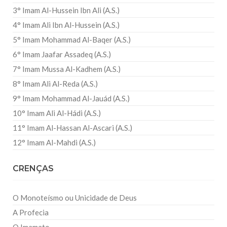
3° Imam Al-Hussein Ibn Ali (A.S.)
4° Imam Ali Ibn Al-Hussein (A.S.)
5° Imam Mohammad Al-Baqer (A.S.)
6° Imam Jaafar Assadeq (A.S.)
7° Imam Mussa Al-Kadhem (A.S.)
8° Imam Ali Al-Reda (A.S.)
9° Imam Mohammad Al-Jauád (A.S.)
10° Imam Ali Al-Hádi (A.S.)
11° Imam Al-Hassan Al-Ascari (A.S.)
12° Imam Al-Mahdi (A.S.)
CRENÇAS
O Monoteísmo ou Unicidade de Deus
A Profecia