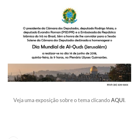
todos os irmãos e irmãs um novo
10 DE NOVEMBRO DE 2013
Falecimento do Imam Ali Ibn Al-Hussein
(A.S.)
Em nome de Deus, o Clemente, o Misericordioso! Diante da
data em que relembramos o martírio do quarto Imam dos
muçulmanos, o Imam Ali Ibn Al-Hussein Ibn Ali Ibn Abi Táleb
(A.S.), conhecido por “Zein Al-Ábidin” (Formosura
NOTÍCIAS
3 DE JULHO DE 2014
Centro Islâmico no Brasil recebe o ex-
ministro das Relações Exteriores da
Veja uma exposição sobre o tema clicando
AQUI
.
República Islâmica do Irã
Na noite da quinta-feira, 03 de Abril, o Centro Islâmico no
Brasil recebeu em sua sede, em São Paulo, o ex-ministro das
Relações Exteriores da República Islâmica do Irã, Sr. Kamal
Kharrazi, que encontra-se visitando