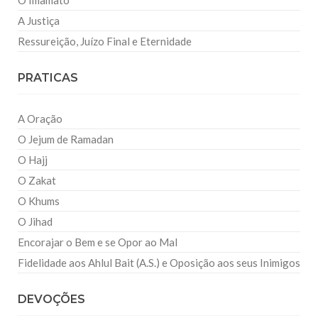
O Imamato
A Justiça
Ressureição, Juízo Final e Eternidade
PRATICAS
A Oração
O Jejum de Ramadan
O Hajj
O Zakat
O Khums
O Jihad
Encorajar o Bem e se Opor ao Mal
Fidelidade aos Ahlul Bait (A.S.) e Oposição aos seus Inimigos
DEVOÇÕES