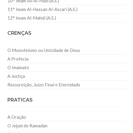
10° Imam Ali Al-Hádi (A.S.)
11° Imam Al-Hassan Al-Ascari (A.S.)
12° Imam Al-Mahdi (A.S.)
CRENÇAS
O Monoteísmo ou Unicidade de Deus
A Profecia
O Imamato
A Justiça
Ressureição, Juízo Final e Eternidade
PRATICAS
A Oração
O Jejum de Ramadan