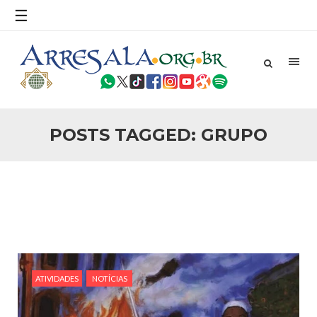
povo, sr. Presidente, sobre o terrorismo. Se os mitos acerca
☰
do terrorismo não
25 DE SETEMBRO DE 2010
Necessárias Considerações Sobre o
Conflito
Por: Ahmed Ismail Introdução O presente artigo resume as
principais considerações do autor sobre os atentados de 11
de setembro e a subseqüente agressão americana ao
Afeganistão. As Raízes do Conflito Os atentados a Nova
POSTS TAGGED: GRUPO
25 DE SETEMBRO DE 2010
As Sementes da Miséria e do Terror
Por: Ahmad Dallal Tradução: Ahmad Ismail Ainda aturdido
pelas imagens de morte e destruição que abalaram Nova
York em 11 de setembro, o mundo parece ter entrado numa
guerra cultural e religiosa de magnitude. Mais
5 DE NOVEMBRO DE 2013
Ano Novo Islâmico e Início de Muharam
Em nome de Deus, O Clemente, O Misericordioso! O Centro
Islâmico no Brasil parabeniza a nação islâmica pela chegada
ATIVIDADES
NOTÍCIAS
no ano novo muçulmano de 1435 Hejrita. Desejamos a
todos os irmãos e irmãs um novo