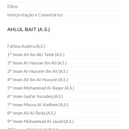
Ditos
Interpretação e Comentários
AHLUL BAIT (A.S.)
Fátima Azahra (A.S.)
1° Imam Ali Ibn Abi Táleb (A.S.)
2° Imam Al-Hassan Ibn Ali (A.S.)
3° Imam Al-Hussein Ibn Ali (A.S.)
4° Imam Ali Ibn Al-Hussein (A.S.)
5° Imam Mohammad Al-Baqer (A.S.)
6° Imam Jaafar Assadeq (A.S.)
7° Imam Mussa Al-Kadhem (A.S.)
8° Imam Ali Al-Reda (A.S.)
9° Imam Mohammad Al-Jauád (A.S.)