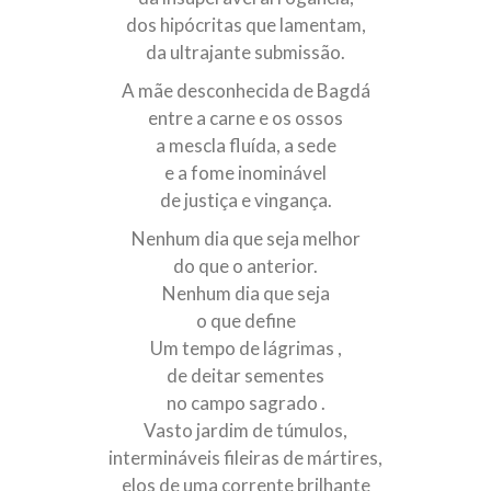
dos hipócritas que lamentam,
da ultrajante submissão.
A mãe desconhecida de Bagdá
entre a carne e os ossos
a mescla fluída, a sede
e a fome inominável
de justiça e vingança.
Nenhum dia que seja melhor
do que o anterior.
Nenhum dia que seja
o que define
Um tempo de lágrimas ,
de deitar sementes
no campo sagrado .
Vasto jardim de túmulos,
intermináveis fileiras de mártires,
elos de uma corrente brilhante