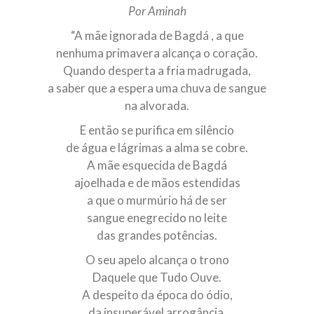
Por Aminah
10 DE NOVEMBRO DE 2013
Falecimento do Imam Ali Ibn Al-Hussein
“A mãe ignorada de Bagdá , a que
(A.S.)
nenhuma primavera alcança o coração.
Em nome de Deus, o Clemente, o Misericordioso! Diante da
Quando desperta a fria madrugada,
data em que relembramos o martírio do quarto Imam dos
a saber que a espera uma chuva de sangue
muçulmanos, o Imam Ali Ibn Al-Hussein Ibn Ali Ibn Abi Táleb
(A.S.), conhecido por “Zein Al-Ábidin” (Formosura
na alvorada.
E então se purifica em silêncio
NOTÍCIAS
de água e lágrimas a alma se cobre.
3 DE JULHO DE 2014
A mãe esquecida de Bagdá
Centro Islâmico no Brasil recebe o ex-
ajoelhada e de mãos estendidas
ministro das Relações Exteriores da
a que o murmúrio há de ser
República Islâmica do Irã
sangue enegrecido no leite
Na noite da quinta-feira, 03 de Abril, o Centro Islâmico no
das grandes potências.
Brasil recebeu em sua sede, em São Paulo, o ex-ministro das
Relações Exteriores da República Islâmica do Irã, Sr. Kamal
O seu apelo alcança o trono
Kharrazi, que encontra-se visitando
Daquele que Tudo Ouve.
A despeito da época do ódio,
da insuperável arrogância,