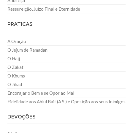
A Justiça
Ressureição, Juízo Final e Eternidade
PRATICAS
A Oração
O Jejum de Ramadan
O Hajj
O Zakat
O Khums
O Jihad
Encorajar o Bem e se Opor ao Mal
Fidelidade aos Ahlul Bait (A.S.) e Oposição aos seus Inimigos
DEVOÇÕES