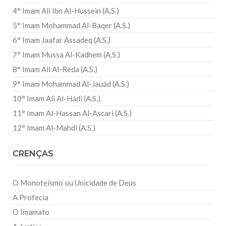
4° Imam Ali Ibn Al-Hussein (A.S.)
5° Imam Mohammad Al-Baqer (A.S.)
6° Imam Jaafar Assadeq (A.S.)
7° Imam Mussa Al-Kadhem (A.S.)
8° Imam Ali Al-Reda (A.S.)
9° Imam Mohammad Al-Jauád (A.S.)
10° Imam Ali Al-Hádi (A.S.)
11° Imam Al-Hassan Al-Ascari (A.S.)
12° Imam Al-Mahdi (A.S.)
CRENÇAS
O Monoteísmo ou Unicidade de Deus
A Profecia
O Imamato