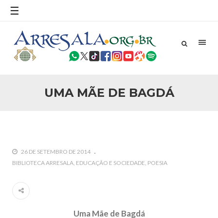
☰
25 DE SETEMBRO DE 2010
Necessárias Considerações Sobre o
Conflito
Por: Ahmed Ismail Introdução O presente artigo resume as
principais considerações do autor sobre os atentados de 11
de setembro e a subseqüente agressão americana ao
Afeganistão. As Raízes do Conflito Os atentados a Nova
UMA MÃE DE BAGDÁ
25 DE SETEMBRO DE 2010
As Sementes da Miséria e do Terror
Por: Ahmad Dallal Tradução: Ahmad Ismail Ainda aturdido
pelas imagens de morte e destruição que abalaram Nova
York em 11 de setembro, o mundo parece ter entrado numa
guerra cultural e religiosa de magnitude. Mais
26 DE SETEMBRO DE 2014
5 DE NOVEMBRO DE 2013
BIBLIOTECA ARRESALA
EDUCAÇÃO E SOCIEDADE
POESIA
Ano Novo Islâmico e Início de Muharam
Em nome de Deus, O Clemente, O Misericordioso! O Centro
Islâmico no Brasil parabeniza a nação islâmica pela chegada
no ano novo muçulmano de 1435 Hejrita. Desejamos a
todos os irmãos e irmãs um novo
Uma Mãe de Bagdá