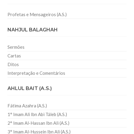
Profetas e Mensageiros (A.S.)
NAHJUL BALAGHAH
Sermões
Cartas
Ditos
Interpretação e Comentários
AHLUL BAIT (A.S.)
Fátima Azahra (A.S.)
1° Imam Ali Ibn Abi Táleb (A.S.)
2° Imam Al-Hassan Ibn Ali (A.S.)
3° Imam Al-Hussein Ibn Ali (A.S.)