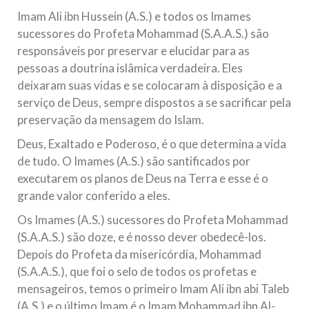
Imam Ali ibn Hussein (A.S.) e todos os Imames
sucessores do Profeta Mohammad (S.A.A.S.) são
responsáveis por preservar e elucidar para as
pessoas a doutrina islâmica verdadeira. Eles
deixaram suas vidas e se colocaram à disposição e a
serviço de Deus, sempre dispostos a se sacrificar pela
preservação da mensagem do Islam.
Deus, Exaltado e Poderoso, é o que determina a vida
de tudo. O Imames (A.S.) são santificados por
executarem os planos de Deus na Terra e esse é o
grande valor conferido a eles.
Os Imames (A.S.) sucessores do Profeta Mohammad
(S.A.A.S.) são doze, e é nosso dever obedecê-los.
Depois do Profeta da misericórdia, Mohammad
(S.A.A.S.), que foi o selo de todos os profetas e
mensageiros, temos o primeiro Imam Ali ibn abi Taleb
(A.S.) e o último Imam é o Imam Mohammad ibn Al-