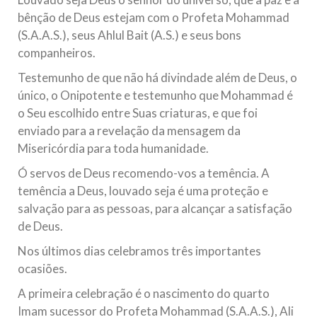
Relações Exteriores da República Islâmica do Irã, Sr. Kamal
bênção de Deus estejam com o Profeta Mohammad
Kharrazi, que encontra-se visitando
(S.A.A.S.), seus Ahlul Bait (A.S.) e seus bons
companheiros.
Testemunho de que não há divindade além de Deus, o
único, o Onipotente e testemunho que Mohammad é
o Seu escolhido entre Suas criaturas, e que foi
enviado para a revelação da mensagem da
Misericórdia para toda humanidade.
Ó servos de Deus recomendo-vos a temência. A
temência a Deus, louvado seja é uma proteção e
salvação para as pessoas, para alcançar a satisfação
de Deus.
Nos últimos dias celebramos três importantes
ocasiões.
A primeira celebração é o nascimento do quarto
Imam sucessor do Profeta Mohammad (S.A.A.S.), Ali