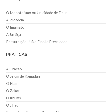
O Monoteísmo ou Unicidade de Deus
A Profecia
O Imamato
A Justiça
Ressureição, Juízo Final e Eternidade
PRATICAS
A Oração
O Jejum de Ramadan
O Hajj
O Zakat
O Khums
O Jihad