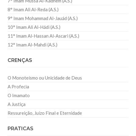
7° Imam Mussa Al-Kadhem (A.S.)
8° Imam Ali Al-Reda (A.S.)
9° Imam Mohammad Al-Jauád (A.S.)
10° Imam Ali Al-Hádi (A.S.)
11° Imam Al-Hassan Al-Ascari (A.S.)
12° Imam Al-Mahdi (A.S.)
CRENÇAS
O Monoteísmo ou Unicidade de Deus
A Profecia
O Imamato
A Justiça
Ressureição, Juízo Final e Eternidade
PRATICAS