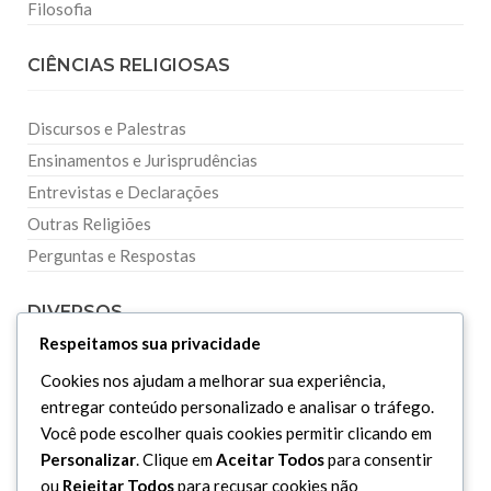
Filosofia
CIÊNCIAS RELIGIOSAS
Discursos e Palestras
Ensinamentos e Jurisprudências
Entrevistas e Declarações
Outras Religiões
Perguntas e Respostas
DIVERSOS
Respeitamos sua privacidade
Curiosidades
Cookies nos ajudam a melhorar sua experiência,
entregar conteúdo personalizado e analisar o tráfego.
Dicionário Islâmico
Você pode escolher quais cookies permitir clicando em
Downloads
Personalizar
. Clique em
Aceitar Todos
para consentir
ou
Rejeitar Todos
para recusar cookies não