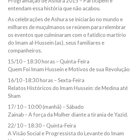
Programação de Ashura 2015 – Participem e
todos os irmãos e irmãs um novo
entendam essa história que não acabou.
10 DE NOVEMBRO DE 2013
As celebrações de Ashura se iniciarão no mundo e
Falecimento do Imam Ali Ibn Al-Hussein
milhares de muçulmanos se reúnem para relembrar
(A.S.)
os eventos que culminaram com o fatídico martírio
Em nome de Deus, o Clemente, o Misericordioso! Diante da
do Imam al-Hussein (as), seus familiares e
data em que relembramos o martírio do quarto Imam dos
companheiros.
muçulmanos, o Imam Ali Ibn Al-Hussein Ibn Ali Ibn Abi Táleb
(A.S.), conhecido por “Zein Al-Ábidin” (Formosura
15/10 – 18:30 horas – Quinta-Feira
Quem Foi Imam Hussein e Motivos de sua Revolução
NOTÍCIAS
16/10 -18:30 horas – Sexta-Feira
3 DE JULHO DE 2014
Relatos Históricos do Imam Hussein: de Medina até
Centro Islâmico no Brasil recebe o ex-
Sham
ministro das Relações Exteriores da
República Islâmica do Irã
17/ 10 – 10:00 (manhã) – Sábado
Na noite da quinta-feira, 03 de Abril, o Centro Islâmico no
Zainab – A força da Mulher diante a tirania de Yazid.
Brasil recebeu em sua sede, em São Paulo, o ex-ministro das
Relações Exteriores da República Islâmica do Irã, Sr. Kamal
22/ 10 – 18:30 – Quinta-Feira
Kharrazi, que encontra-se visitando
A Visão Social e Progressista do Levante do Imam