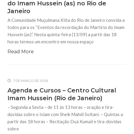
do Imam Hussein (as) no Rio de
todos os irmãos e irmãs um novo
Janeiro
10 DE NOVEMBRO DE 2013
A Comunidade Muçulmana Xiita do Rio de Janeiro convida a
Falecimento do Imam Ali Ibn Al-Hussein
(A.S.)
todos para os “Eventos da recordação do Martírio do Imam
Em nome de Deus, o Clemente, o Misericordioso! Diante da
Hussein (as)”. Nesta quinta-feira (13/09) a partir das 18
data em que relembramos o martírio do quarto Imam dos
muçulmanos, o Imam Ali Ibn Al-Hussein Ibn Ali Ibn Abi Táleb
horas termos um encontro em nossa espaço
(A.S.), conhecido por “Zein Al-Ábidin” (Formosura
Read More
NOTÍCIAS
3 DE JULHO DE 2014
Centro Islâmico no Brasil recebe o ex-
7 DE MARÇO DE 2018
ministro das Relações Exteriores da
República Islâmica do Irã
Agenda e Cursos – Centro Cultural
Na noite da quinta-feira, 03 de Abril, o Centro Islâmico no
Imam Hussein (Rio de Janeiro)
Brasil recebeu em sua sede, em São Paulo, o ex-ministro das
Relações Exteriores da República Islâmica do Irã, Sr. Kamal
– Segunda a Sexta – de 11 ás 13 horas – oração e tira-
Kharrazi, que encontra-se visitando
dúvidas sobre o Islam com Sheik Mahdi Soltani. – Quintas a
partir das 18 horas – Recitação Duá Kumail e tira-dúvidas
sobre