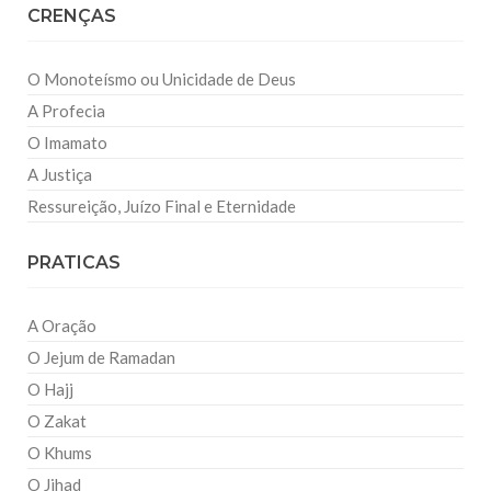
CRENÇAS
O Monoteísmo ou Unicidade de Deus
A Profecia
O Imamato
A Justiça
Ressureição, Juízo Final e Eternidade
PRATICAS
A Oração
O Jejum de Ramadan
O Hajj
O Zakat
O Khums
O Jihad