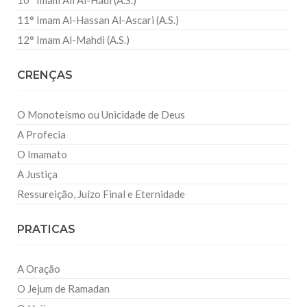
11° Imam Al-Hassan Al-Ascari (A.S.)
12° Imam Al-Mahdi (A.S.)
CRENÇAS
O Monoteísmo ou Unicidade de Deus
A Profecia
O Imamato
A Justiça
Ressureição, Juízo Final e Eternidade
PRATICAS
A Oração
O Jejum de Ramadan