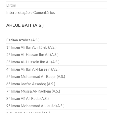
Ditos
Interpretação e Comentários
AHLUL BAIT (A.S.)
Fátima Azahra (A.S.)
1° Imam Ali Ibn Abi Táleb (A.S.)
2° Imam Al-Hassan Ibn Ali (A.S.)
3° Imam Al-Hussein Ibn Ali (A.S.)
4° Imam Ali Ibn Al-Hussein (A.S.)
5° Imam Mohammad Al-Baqer (A.S.)
6° Imam Jaafar Assadeq (A.S.)
7° Imam Mussa Al-Kadhem (A.S.)
8° Imam Ali Al-Reda (A.S.)
9° Imam Mohammad Al-Jauád (A.S.)
10° Imam Ali Al-Hádi (A.S.)