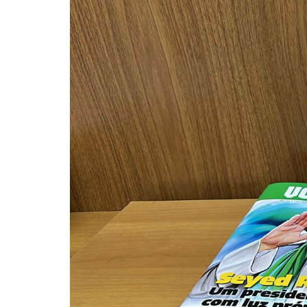
10 DE NOVEMBRO DE 2013
Falecimento do Imam Ali Ibn Al-Hu
Em nome de Deus, o Clemente, o Misericordioso!
relembramos o martírio do quarto Imam dos muçu
Hussein Ibn Ali Ibn Abi Táleb (A.S.), conhecido p