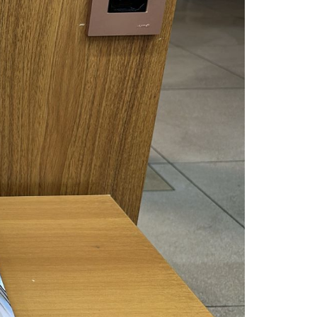
sil recebe o ex-ministro das
 República Islâmica do Irã
Abril, o Centro Islâmico no Brasil recebeu em sua
ro das Relações Exteriores da República Islâmica
encontra-se visitando