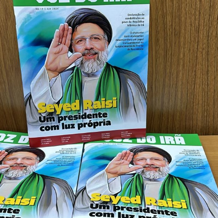
NOTÍCIAS
ssein (A.S.)
3 DE JULHO DE 2014
 Diante da data em que
Centro Islâmico no Bra
lmanos, o Imam Ali Ibn Al-
Relações Exteriores da
or “Zein Al-Ábidin” (Formosura
Na noite da quinta-feira, 03 de 
sede, em São Paulo, o ex-minist
do Irã, Sr. Kamal Kharrazi, que 