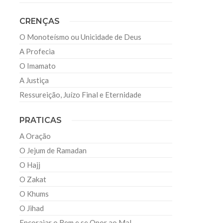
CRENÇAS
O Monoteísmo ou Unicidade de Deus
A Profecia
O Imamato
A Justiça
Ressureição, Juízo Final e Eternidade
PRATICAS
A Oração
O Jejum de Ramadan
O Hajj
O Zakat
O Khums
O Jihad
Encorajar o Bem e se Opor ao Mal