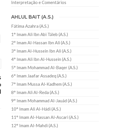
Interpretação e Comentários
AHLUL BAIT (A.S.)
Fátima Azahra (A.S.)
1° Imam Ali Ibn Abi Táleb (A.S.)
2° Imam Al-Hassan Ibn Ali (A.S.)
3° Imam Al-Hussein Ibn Ali (A.S.)
4° Imam Ali Ibn Al-Hussein (A.S.)
5° Imam Mohammad Al-Baqer (A.S.)
6° Imam Jaafar Assadeq (A.S.)
s
o
7° Imam Mussa Al-Kadhem (A.S.)
l
8° Imam Ali Al-Reda (A.S.)
9° Imam Mohammad Al-Jauád (A.S.)
10° Imam Ali Al-Hádi (A.S.)
11° Imam Al-Hassan Al-Ascari (A.S.)
12° Imam Al-Mahdi (A.S.)