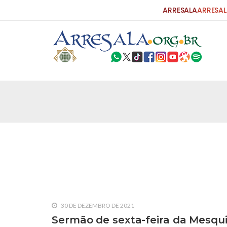
ARRESALA
ARRESAL
25 DE SETEMBRO DE 2010
Carta do Bispo da Flórida ao Pres
Por: Robert Bowan Tradução: Ahmed Ismail (Env
da Igreja Católica, tenente-coronel ex-combaten
verdade ao povo, sr. Presidente, sobre o terrori
terrorismo não
25 DE SETEMBRO DE 2010
As Sementes da Miséria e do Terr
Por: Ahmad Dallal Tradução: Ahmad Ismail Ainda
morte e destruição que abalaram Nova York em 
30 DE DEZEMBRO DE 2021
ter entrado numa guerra cultural e religiosa de 
Sermão de sexta-feira da Mesqui