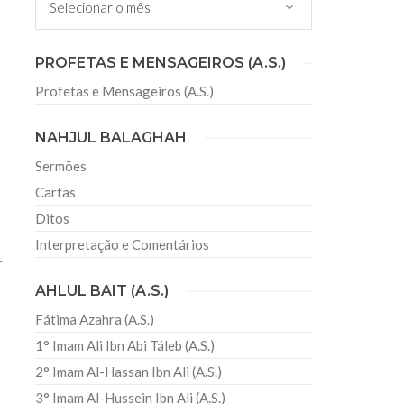
sil recebe o ex-ministro das
PROFETAS E MENSAGEIROS (A.S.)
 República Islâmica do Irã
Profetas e Mensageiros (A.S.)
Abril, o Centro Islâmico no Brasil recebeu em sua
ro das Relações Exteriores da República Islâmica
encontra-se visitando
NAHJUL BALAGHAH
Sermões
Cartas
Ditos
Interpretação e Comentários
r
AHLUL BAIT (A.S.)
Fátima Azahra (A.S.)
1° Imam Ali Ibn Abi Táleb (A.S.)
2° Imam Al-Hassan Ibn Ali (A.S.)
3° Imam Al-Hussein Ibn Ali (A.S.)