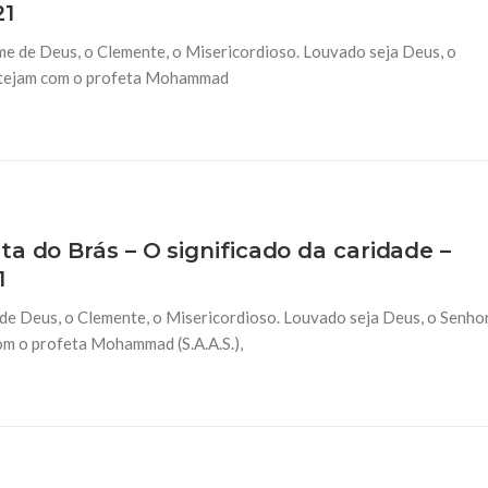
21
NOTÍCIAS
ssein (A.S.)
3 DE JULHO DE 2014
e de Deus, o Clemente, o Misericordioso. Louvado seja Deus, o
 Diante da data em que
Centro Islâmico no Bra
lmanos, o Imam Ali Ibn Al-
estejam com o profeta Mohammad
Relações Exteriores da
or “Zein Al-Ábidin” (Formosura
Na noite da quinta-feira, 03 de 
sede, em São Paulo, o ex-minist
do Irã, Sr. Kamal Kharrazi, que 
a do Brás – O significado da caridade –
1
de Deus, o Clemente, o Misericordioso. Louvado seja Deus, o Senho
om o profeta Mohammad (S.A.A.S.),