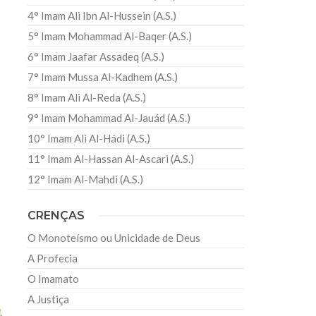
4° Imam Ali Ibn Al-Hussein (A.S.)
5° Imam Mohammad Al-Baqer (A.S.)
6° Imam Jaafar Assadeq (A.S.)
7° Imam Mussa Al-Kadhem (A.S.)
8° Imam Ali Al-Reda (A.S.)
9° Imam Mohammad Al-Jauád (A.S.)
10° Imam Ali Al-Hádi (A.S.)
11° Imam Al-Hassan Al-Ascari (A.S.)
12° Imam Al-Mahdi (A.S.)
CRENÇAS
O Monoteísmo ou Unicidade de Deus
A Profecia
O Imamato
A Justiça