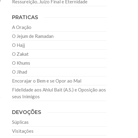
Ressureição, Juízo Final e Eternidade
PRATICAS
A Oração
O Jejum de Ramadan
O Hajj
O Zakat
O Khums
O Jihad
Encorajar o Bem e se Opor ao Mal
Fidelidade aos Ahlul Bait (A.S.) e Oposição aos
seus Inimigos
DEVOÇÕES
Súplicas
Visitações