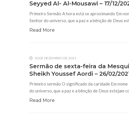
Seyyed Al- Al-Mousawi – 17/12/20
10 DE NOVEMBRO DE 2013
Falecimento do Imam Ali Ibn Al-Hu
Primeiro Sermão A hora está se aproximando Em nom
Em nome de Deus, o Clemente, o Misericordioso!
relembramos o martírio do quarto Imam dos muçu
Senhor do universo, que a paz e a bênção de Deus 
Hussein Ibn Ali Ibn Abi Táleb (A.S.), conhecido p
Read More
30 DE DEZEMBRO DE 2021
Sermão de sexta-feira da Mesquit
Sheikh Youssef Aordi – 26/02/202
Primeiro sermão O significado da caridade Em nome 
do universo, que a paz e a bênção de Deus estejam c
Read More