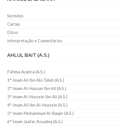
Sermões
Cartas
Ditos
Interpretação e Comentários
AHLUL BAIT (A.S.)
Fátima Azahra (A.S.)
1° Imam Ali Ibn Abi Táleb (A.S.)
2° Imam Al-Hassan Ibn Ali (A.S.)
3° Imam Al-Hussein Ibn Ali (A.S.)
4° Imam Ali Ibn Al-Hussein (A.S.)
5° Imam Mohammad Al-Baqer (A.S.)
6° Imam Jaafar Assadeq (A.S.)