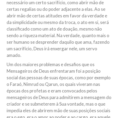
necessário um certo sacrifício, como abrir mão de
certas regalias ou do poder adjacente a elas. Ao se
abrir mão de certas atitudes em favor da verdade e
da simplicidade ou mesmo da troca, o ato em si, será
classificado como um ato de doação, mesmo não
sendo a riqueza material. Na verdade, quanto mais o
ser humano se desprender daquilo que ama, fazendo
um sacrifício, Deus irá enxergar nele, um servo
amado.
Um dos maiores problemas e desafios que os
Mensageiros de Deus enfrentaram foi a posição
social das pessoas de suas épocas, como por exemplo
o Faraó, Nimrud ou Qarun, os quais viveram nas
épocas dos profetas e eram convocados pelos
mensageiros de Deus para admitirem a mensagem do
criador e se submeterem à Sua vontade, mas o que
impedia eles de abrirem mão de suas posições sociais
era o ego, era o amor ao poder e ao cargo, era aquele