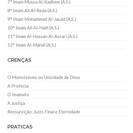
7° Imam Mussa Al-Kadhem (A.S.)
8° Imam Ali Al-Reda (A.S.)
9° Imam Mohammad Al-Jauád (A.S.)
10° Imam Ali Al-Hádi (A.S.)
11° Imam Al-Hassan Al-Ascari (A.S.)
12° Imam Al-Mahdi (A.S.)
CRENÇAS
O Monoteísmo ou Unicidade de Deus
A Profecia
O Imamato
A Justiça
Ressureição, Juízo Final e Eternidade
PRATICAS