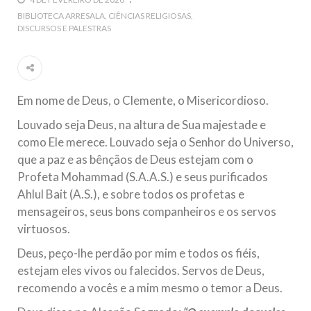
5 DE NOVEMBRO DE 2013
BIBLIOTECA ARRESALA
CIÊNCIAS RELIGIOSAS
DISCURSOS E PALESTRAS
Ano Novo Islâmico e Início de Muharam
Em nome de Deus, O Clemente, O Misericordioso! O Centro
Islâmico no Brasil parabeniza a nação islâmica pela chegada
no ano novo muçulmano de 1435 Hejrita. Desejamos a
todos os irmãos e irmãs um novo
Em nome de Deus, o Clemente, o Misericordioso.
10 DE NOVEMBRO DE 2013
Louvado seja Deus, na altura de Sua majestade e
Falecimento do Imam Ali Ibn Al-Hussein
como Ele merece. Louvado seja o Senhor do Universo,
(A.S.)
que a paz e as bênçãos de Deus estejam com o
Em nome de Deus, o Clemente, o Misericordioso! Diante da
data em que relembramos o martírio do quarto Imam dos
Profeta Mohammad (S.A.A.S.) e seus purificados
muçulmanos, o Imam Ali Ibn Al-Hussein Ibn Ali Ibn Abi Táleb
(A.S.), conhecido por “Zein Al-Ábidin” (Formosura
Ahlul Bait (A.S.), e sobre todos os profetas e
mensageiros, seus bons companheiros e os servos
NOTÍCIAS
virtuosos.
Deus, peço-lhe perdão por mim e todos os fiéis,
3 DE JULHO DE 2014
estejam eles vivos ou falecidos. Servos de Deus,
Centro Islâmico no Brasil recebe o ex-
recomendo a vocês e a mim mesmo o temor a Deus.
ministro das Relações Exteriores da
República Islâmica do Irã