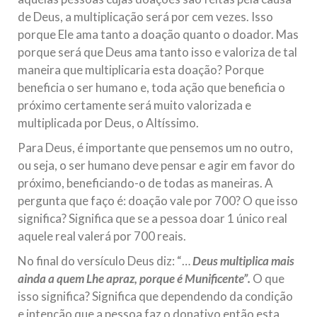
de Deus, a multiplicação será por cem vezes. Isso
porque Ele ama tanto a doação quanto o doador. Mas
porque será que Deus ama tanto isso e valoriza de tal
maneira que multiplicaria esta doação? Porque
beneficia o ser humano e, toda ação que beneficia o
próximo certamente será muito valorizada e
multiplicada por Deus, o Altíssimo.
Para Deus, é importante que pensemos um no outro,
ou seja, o ser humano deve pensar e agir em favor do
próximo, beneficiando-o de todas as maneiras. A
pergunta que faço é: doação vale por 700? O que isso
significa? Significa que se a pessoa doar 1 único real
aquele real valerá por 700 reais.
No final do versículo Deus diz: “…
Deus multiplica mais
ainda a quem Lhe apraz, porque é Munificente”.
O que
isso significa? Significa que dependendo da condição
e intenção que a pessoa faz o donativo então esta