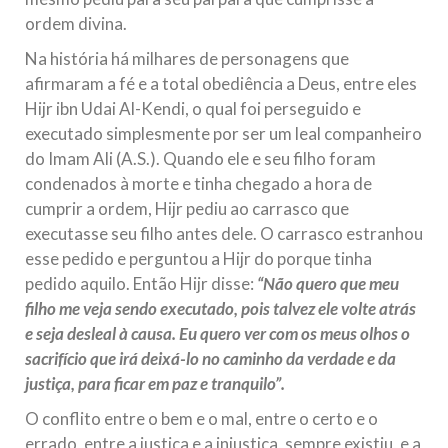
ordem divina.
Na história há milhares de personagens que
afirmaram a fé e a total obediência a Deus, entre eles
Hijr ibn Udai Al-Kendi, o qual foi perseguido e
executado simplesmente por ser um leal companheiro
do Imam Ali (A.S.). Quando ele e seu filho foram
condenados à morte e tinha chegado a hora de
cumprir a ordem, Hijr pediu ao carrasco que
executasse seu filho antes dele. O carrasco estranhou
esse pedido e perguntou a Hijr do porque tinha
pedido aquilo. Então Hijr disse:
“Não quero que meu
filho me veja sendo executado, pois talvez ele volte atrás
e seja desleal à causa. Eu quero ver com os meus olhos o
sacrifício que irá deixá-lo no caminho da verdade e da
justiça, para ficar em paz e tranquilo”.
O conflito entre o bem e o mal, entre o certo e o
errado, entre a justiça e a injustiça, sempre existiu, e a