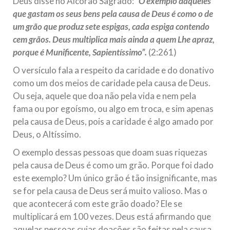
Deus disse no Alcorão Sagrado:
“O exemplo daqueles
Na noite da quinta-feira, 03 de Abril, o Centro Islâmico no
que gastam os seus bens pela causa de Deus é como o de
Brasil recebeu em sua sede, em São Paulo, o ex-ministro das
Relações Exteriores da República Islâmica do Irã, Sr. Kamal
um grão que produz sete espigas, cada espiga contendo
Kharrazi, que encontra-se visitando
cem grãos. Deus multiplica mais ainda a quem Lhe apraz,
porque é Munificente, Sapientíssimo”.
(2:261)
O versículo fala a respeito da caridade e do donativo
como um dos meios de caridade pela causa de Deus.
Ou seja, aquele que doa não pela vida e nem pela
fama ou por egoísmo, ou algo em troca, e sim apenas
pela causa de Deus, pois a caridade é algo amado por
Deus, o Altíssimo.
O exemplo dessas pessoas que doam suas riquezas
pela causa de Deus é como um grão. Porque foi dado
este exemplo? Um único grão é tão insignificante, mas
se for pela causa de Deus será muito valioso. Mas o
que acontecerá com este grão doado? Ele se
multiplicará em 100 vezes. Deus está afirmando que
aquelas pessoas cujas doações são feitas pela causa