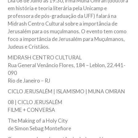
Dia 08 de Julho às 19:30, irmã Muna Omran (doutora
todos os irmãos e irmãs um novo
em história e teoria literária pela Unicamp e
professora de pós-graduação da UFF) falará na
10 DE NOVEMBRO DE 2013
Midrash Centro Cultural sobre a importância de
Falecimento do Imam Ali Ibn Al-Hussein
Jerusalém para os muçulmanos. O evento tem como
(A.S.)
foco a importância de Jerusalém para Muçulmanos,
Em nome de Deus, o Clemente, o Misericordioso! Diante da
data em que relembramos o martírio do quarto Imam dos
Judeus e Cristãos.
muçulmanos, o Imam Ali Ibn Al-Hussein Ibn Ali Ibn Abi Táleb
(A.S.), conhecido por “Zein Al-Ábidin” (Formosura
MIDRASH CENTRO CULTURAL
Rua General Venâncio Flores, 184 – Leblon, 22.441-
NOTÍCIAS
090
Rio de Janeiro – RJ
3 DE JULHO DE 2014
Centro Islâmico no Brasil recebe o ex-
CICLO JERUSALÉM | ISLAMISMO | MUNA OMRAN
ministro das Relações Exteriores da
08 | CICLO JERUSALÉM
República Islâmica do Irã
FILME + CONVERSA
Na noite da quinta-feira, 03 de Abril, o Centro Islâmico no
Brasil recebeu em sua sede, em São Paulo, o ex-ministro das
The Making of a Holy City
Relações Exteriores da República Islâmica do Irã, Sr. Kamal
Kharrazi, que encontra-se visitando
de Simon Sebag Montefiore