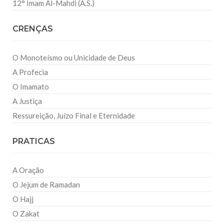
12° Imam Al-Mahdi (A.S.)
CRENÇAS
O Monoteísmo ou Unicidade de Deus
A Profecia
O Imamato
A Justiça
Ressureição, Juízo Final e Eternidade
PRATICAS
A Oração
O Jejum de Ramadan
O Hajj
O Zakat