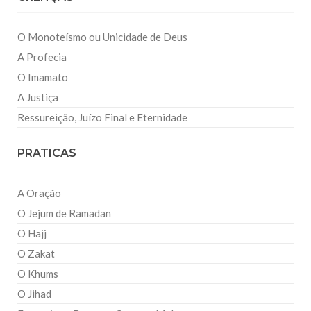
O Monoteísmo ou Unicidade de Deus
A Profecia
O Imamato
A Justiça
Ressureição, Juízo Final e Eternidade
PRATICAS
A Oração
O Jejum de Ramadan
O Hajj
O Zakat
O Khums
O Jihad