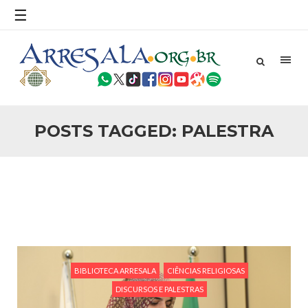
☰
mês de Rajab, um mês de bênçãos e alegrias para os
muçulmanos. O Profeta Mohammad
3 DE JULHO DE 2014
Jogadores iranianos estarão em casa no
Brasil
O Centro Islâmico no Brasil e a Alimentos Halal Brasil estão
realizando um amplo trabalho de assessoria à seleção
iraniana de futebol em sua participação na Copa do Mundo
FIFA 2014, a ser realizada no
POSTS TAGGED: PALESTRA
NOTÍCIAS
3 DE JULHO DE 2014
Guia dos Iranianos no Brasil
O Centro Islâmico no Brasil, em parceria com a Embaixada
da República Islâmica do Irã no Brasil, lançou o “Guia de
Turismo no Brasil”, publicado em idioma farsi especialme no
Brasil, juntamente com os postos consulares do
NOTÍCIAS
3 DE JULHO DE 2014
Islam na Copa do Mundo de 2014
BIBLIOTECA ARRESALA
CIÊNCIAS RELIGIOSAS
Nesta segunda-feira (16/06), o secretário geral do Centro
DISCURSOS E PALESTRAS
Islâmico no Brasil, Sr. Nasseredin Khazraji, participou como
convidado da rede de TV Fox Sports da transmissão do