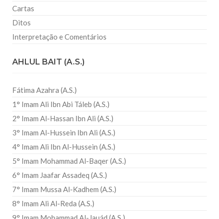
Cartas
Ditos
Interpretação e Comentários
AHLUL BAIT (A.S.)
Fátima Azahra (A.S.)
1° Imam Ali Ibn Abi Táleb (A.S.)
2° Imam Al-Hassan Ibn Ali (A.S.)
3° Imam Al-Hussein Ibn Ali (A.S.)
4° Imam Ali Ibn Al-Hussein (A.S.)
5° Imam Mohammad Al-Baqer (A.S.)
6° Imam Jaafar Assadeq (A.S.)
7° Imam Mussa Al-Kadhem (A.S.)
8° Imam Ali Al-Reda (A.S.)
9° Imam Mohammad Al-Jauád (A.S.)