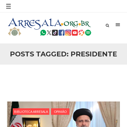
povo, sr. Presidente, sobre o terrorismo. Se os mitos acerca
☰
do terrorismo não
25 DE SETEMBRO DE 2010
Necessárias Considerações Sobre o
Conflito
Por: Ahmed Ismail Introdução O presente artigo resume as
principais considerações do autor sobre os atentados de 11
de setembro e a subseqüente agressão americana ao
Afeganistão. As Raízes do Conflito Os atentados a Nova
POSTS TAGGED: PRESIDENTE
25 DE SETEMBRO DE 2010
As Sementes da Miséria e do Terror
Por: Ahmad Dallal Tradução: Ahmad Ismail Ainda aturdido
pelas imagens de morte e destruição que abalaram Nova
York em 11 de setembro, o mundo parece ter entrado numa
guerra cultural e religiosa de magnitude. Mais
5 DE NOVEMBRO DE 2013
Ano Novo Islâmico e Início de Muharam
Em nome de Deus, O Clemente, O Misericordioso! O Centro
Islâmico no Brasil parabeniza a nação islâmica pela chegada
BIBLIOTECA ARRESALA
OPINIÃO
no ano novo muçulmano de 1435 Hejrita. Desejamos a
todos os irmãos e irmãs um novo