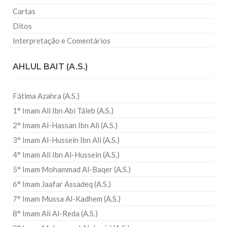
Cartas
Ditos
Interpretação e Comentários
AHLUL BAIT (A.S.)
Fátima Azahra (A.S.)
1° Imam Ali Ibn Abi Táleb (A.S.)
2° Imam Al-Hassan Ibn Ali (A.S.)
3° Imam Al-Hussein Ibn Ali (A.S.)
4° Imam Ali Ibn Al-Hussein (A.S.)
5° Imam Mohammad Al-Baqer (A.S.)
6° Imam Jaafar Assadeq (A.S.)
7° Imam Mussa Al-Kadhem (A.S.)
8° Imam Ali Al-Reda (A.S.)