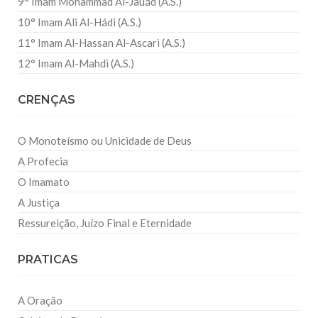
9° Imam Mohammad Al-Jauád (A.S.)
10° Imam Ali Al-Hádi (A.S.)
11° Imam Al-Hassan Al-Ascari (A.S.)
12° Imam Al-Mahdi (A.S.)
CRENÇAS
O Monoteísmo ou Unicidade de Deus
A Profecia
O Imamato
A Justiça
Ressureição, Juízo Final e Eternidade
PRATICAS
A Oração