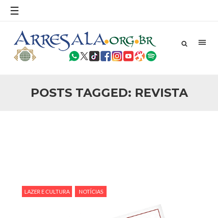
povo, sr. Presidente, sobre o terrorismo. Se os mitos acerca
☰
do terrorismo não
25 DE SETEMBRO DE 2010
Necessárias Considerações Sobre o
Conflito
Por: Ahmed Ismail Introdução O presente artigo resume as
principais considerações do autor sobre os atentados de 11
de setembro e a subseqüente agressão americana ao
Afeganistão. As Raízes do Conflito Os atentados a Nova
POSTS TAGGED: REVISTA
25 DE SETEMBRO DE 2010
As Sementes da Miséria e do Terror
Por: Ahmad Dallal Tradução: Ahmad Ismail Ainda aturdido
pelas imagens de morte e destruição que abalaram Nova
York em 11 de setembro, o mundo parece ter entrado numa
guerra cultural e religiosa de magnitude. Mais
5 DE NOVEMBRO DE 2013
Ano Novo Islâmico e Início de Muharam
Em nome de Deus, O Clemente, O Misericordioso! O Centro
Islâmico no Brasil parabeniza a nação islâmica pela chegada
LAZER E CULTURA
NOTÍCIAS
no ano novo muçulmano de 1435 Hejrita. Desejamos a
todos os irmãos e irmãs um novo