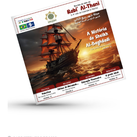
10 DE NOVEMBRO DE 2013
Falecimento do Imam Ali Ibn Al-Hussein
(A.S.)
Em nome de Deus, o Clemente, o Misericordioso! Diante da
data em que relembramos o martírio do quarto Imam dos
muçulmanos, o Imam Ali Ibn Al-Hussein Ibn Ali Ibn Abi Táleb
(A.S.), conhecido por “Zein Al-Ábidin” (Formosura
NOTÍCIAS
3 DE JULHO DE 2014
Centro Islâmico no Brasil recebe o ex-
ministro das Relações Exteriores da
República Islâmica do Irã
Na noite da quinta-feira, 03 de Abril, o Centro Islâmico no
Brasil recebeu em sua sede, em São Paulo, o ex-ministro das
Relações Exteriores da República Islâmica do Irã, Sr. Kamal
Kharrazi, que encontra-se visitando