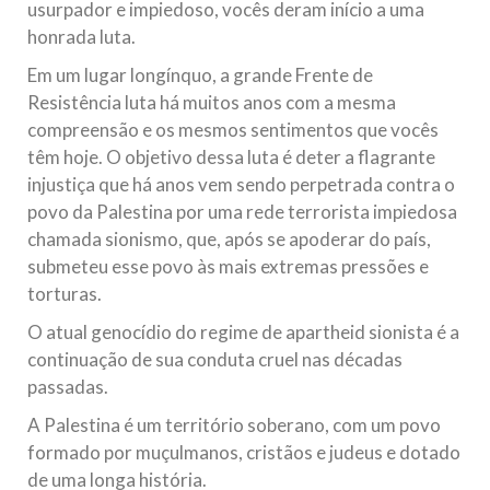
usurpador e impiedoso, vocês deram início a uma
Na noite da quinta-feira, 03 de Abril, o Centro Islâmico no
honrada luta.
Brasil recebeu em sua sede, em São Paulo, o ex-ministro das
Relações Exteriores da República Islâmica do Irã, Sr. Kamal
Kharrazi, que encontra-se visitando
Em um lugar longínquo, a grande Frente de
Resistência luta há muitos anos com a mesma
compreensão e os mesmos sentimentos que vocês
têm hoje. O objetivo dessa luta é deter a flagrante
injustiça que há anos vem sendo perpetrada contra o
povo da Palestina por uma rede terrorista impiedosa
chamada sionismo, que, após se apoderar do país,
submeteu esse povo às mais extremas pressões e
torturas.
O atual genocídio do regime de apartheid sionista é a
continuação de sua conduta cruel nas décadas
passadas.
A Palestina é um território soberano, com um povo
formado por muçulmanos, cristãos e judeus e dotado
de uma longa história.