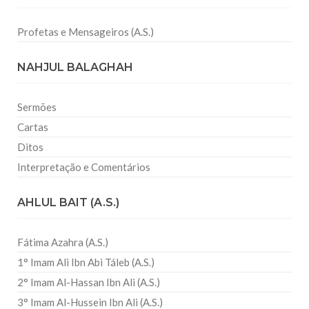
Profetas e Mensageiros (A.S.)
NAHJUL BALAGHAH
Sermões
Cartas
Ditos
Interpretação e Comentários
AHLUL BAIT (A.S.)
Fátima Azahra (A.S.)
1° Imam Ali Ibn Abi Táleb (A.S.)
2° Imam Al-Hassan Ibn Ali (A.S.)
3° Imam Al-Hussein Ibn Ali (A.S.)