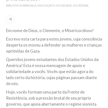
5 DE NOVEMBRO DE 2013
BIBLIOTECA ARRESALA
EDUCAÇÃO E SOCIEDADE
SOCIEDADE
Ano Novo Islâmico e Início de Muharam
Em nome de Deus, O Clemente, O Misericordioso! O Centro
Islâmico no Brasil parabeniza a nação islâmica pela chegada
no ano novo muçulmano de 1435 Hejrita. Desejamos a
todos os irmãos e irmãs um novo
Em nome de Deus, o Clemente, o Misericordioso!
10 DE NOVEMBRO DE 2013
Escrevo esta carta para estes jovens, cuja consciência
Falecimento do Imam Ali Ibn Al-Hussein
desperta os moveu a defender as mulheres e crianças
(A.S.)
oprimidas de Gaza.
Em nome de Deus, o Clemente, o Misericordioso! Diante da
Queridos jovens estudantes dos Estados Unidos da
data em que relembramos o martírio do quarto Imam dos
muçulmanos, o Imam Ali Ibn Al-Hussein Ibn Ali Ibn Abi Táleb
América! Esta é nossa mensagem de apoio e
(A.S.), conhecido por “Zein Al-Ábidin” (Formosura
solidariedade a vocês. Vocês que estão agora do
lado certo da história, cujas páginas passam diante
NOTÍCIAS
de nós.
3 DE JULHO DE 2014
Hoje, vocês formam uma parte da Frente de
Centro Islâmico no Brasil recebe o ex-
Resistência, sob a pressão brutal de seu próprio
ministro das Relações Exteriores da
governo, que apoia abertamente o regime sionista
República Islâmica do Irã