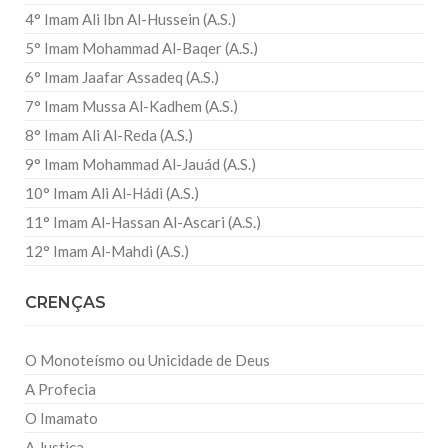
4° Imam Ali Ibn Al-Hussein (A.S.)
5° Imam Mohammad Al-Baqer (A.S.)
6° Imam Jaafar Assadeq (A.S.)
7° Imam Mussa Al-Kadhem (A.S.)
8° Imam Ali Al-Reda (A.S.)
9° Imam Mohammad Al-Jauád (A.S.)
10° Imam Ali Al-Hádi (A.S.)
11° Imam Al-Hassan Al-Ascari (A.S.)
12° Imam Al-Mahdi (A.S.)
CRENÇAS
O Monoteísmo ou Unicidade de Deus
A Profecia
O Imamato
A Justiça